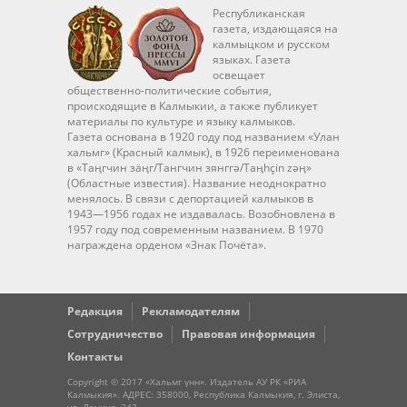
Республиканская
газета, издающаяся на
калмыцком и русском
языках. Газета
освещает
общественно-политические события,
происходящие в Калмыкии, а также публикует
материалы по культуре и языку калмыков.
Газета основана в 1920 году под названием «Улан
хальмг» (Красный калмык), в 1926 переименована
в «Таңгчин зäңг/Тангчин зянггә/Taңhçin zәң»
(Областные известия). Название неоднократно
менялось. В связи с депортацией калмыков в
1943—1956 годах не издавалась. Возобновлена в
1957 году под современным названием. В 1970
награждена орденом «Знак Почёта».
Редакция
Рекламодателям
Сотрудничество
Правовая информация
Контакты
Copyright © 2017 «Хальмг үнн». Издатель АУ РК «РИА
Калмыкия». АДРЕС: 358000, Республика Калмыкия, г. Элиста,