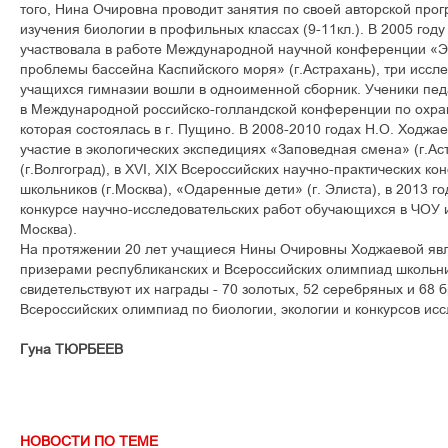
того, Нина Очировна проводит занятия по своей авторской про
изучения биологии в профильных классах (9-11кл.). В 2005 году
участвовала в работе Международной научной конференции «Э
проблемы бассейна Каспийского моря» (г.Астрахань), три иссл
учащихся гимназии вошли в одноименной сборник. Ученики пед
в Международной российско-голландской конференции по охр
которая состоялась в г. Пущино. В 2008-2010 годах Н.О. Ходжа
участие в экологических экспедициях «Заповедная смена» (г.А
(г.Волгоград), в XVI, XIX Всероссийских научно-практических 
школьников (г.Москва), «Одаренные дети» (г. Элиста), в 2013 г
конкурсе научно-исследовательских работ обучающихся в ЧОУ и
Москва).
На протяжении 20 лет учащиеся Нины Очировны Ходжаевой яв
призерами республиканских и Всероссийских олимпиад школьни
свидетельствуют их награды - 70 золотых, 52 серебряных и 68
Всероссийских олимпиад по биологии, экологии и конкурсов исс
Гуна ТЮРБЕЕВ
НОВОСТИ ПО ТЕМЕ