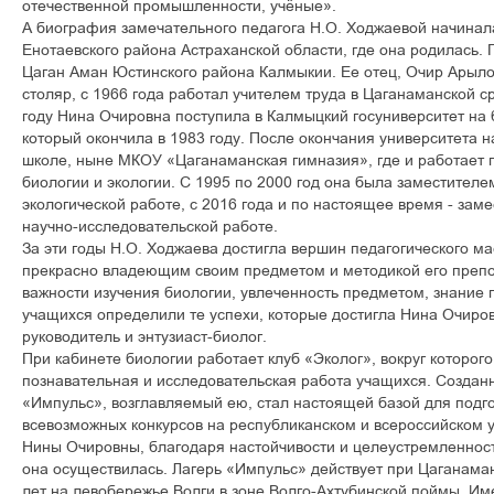
отечественной промышленности, учёные».
А биография замечательного педагога Н.О. Ходжаевой начинала
Енотаевского района Астраханской области, где она родилась. 
Цаган Аман Юстинского района Калмыкии. Ее отец, Очир Арыло
столяр, с 1966 года работал учителем труда в Цаганаманской с
году Нина Очировна поступила в Калмыцкий госуниверситет на 
который окончила в 1983 году. После окончания университета 
школе, ныне МКОУ «Цаганаманская гимназия», где и работает 
биологии и экологии. С 1995 по 2000 год она была заместителе
экологической работе, с 2016 года и по настоящее время - зам
научно-исследовательской работе.
За эти годы Н.О. Ходжаева достигла вершин педагогического мас
прекрасно владеющим своим предметом и методикой его преп
важности изучения биологии, увлеченность предметом, знание 
учащихся определили те успехи, которые достигла Нина Очиров
руководитель и энтузиаст-биолог.
При кабинете биологии работает клуб «Эколог», вокруг которог
познавательная и исследовательская работа учащихся. Создан
«Импульс», возглавляемый ею, стал настоящей базой для подг
всевозможных конкурсов на республиканском и всероссийском 
Нины Очировны, благодаря настойчивости и целеустремленност
она осуществилась. Лагерь «Импульс» действует при Цаганама
лет на левобережье Волги в зоне Волго-Ахтубинской поймы. И