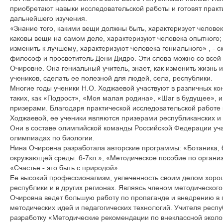
приобретают навыки исследовательской работы и готовят практ
дальнейшего изучения.
«Знание того, какими вещи должны быть, характеризует человека
каковы вещи на самом деле, характеризуют человека опытного; з
изменить к лучшему, характеризуют человека гениального» , - 
философ и просветитель Дени Дидро. Эти слова можно со всей 
Очировне. Она гениальный учитель, знает, как изменить жизнь 
учеников, сделать ее полезной для людей, села, республики.
Многие годы ученики Н.О. Ходжаевой участвуют в различных ко
таких, как «Подрост», «Моя малая родина», «Шаг в будущее», 
призерами. Благодаря практической исследовательской работе 
Ходжаевой, ее ученики являются призерами республиканских и
Они в составе олимпийской команды Российской Федерации уч
олимпиадах по биологии.
Нина Очировна разработала авторские программы: «Ботаника, 6
окружающей среды. 6-7кл.», «Методическое пособие по организ
«Счастье - это быть с природой».
Ее высокий профессионализм, увлеченность своим делом хоро
республики и в других регионах. Являясь членом методическог
Очировна ведет большую работу по пропаганде и внедрению в 
методических идей и педагогических технологий. Учителя респ
разработку «Методические рекомендации по внеклассной эколо