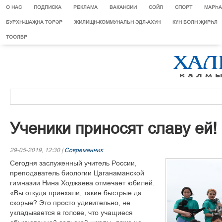
О НАС
ПОДПИСКА
РЕКЛАМА
ВАКАНСИИ
СОЙЛ
СПОРТ
МАРЄА
БУРХН-ШАҖНА ТӨРӘР
ЖИЛИЩН-КОММУНАЛЬН ЭДЛ-АХУН
КҮН БОЛН ҖИРҺЛ
ТООЛВР
Ученики приносят славу ей!
29-05-2019, 12:30 |
Современник
Сегодня заслуженный учитель России,
преподаватель биологии Цаганаманской
гимназии Нина Ходжаева отмечает юбилей.
«Вы откуда приехали, такие быстрые да
скорые? Это просто удивительно, не
укладывается в голове, что учащиеся