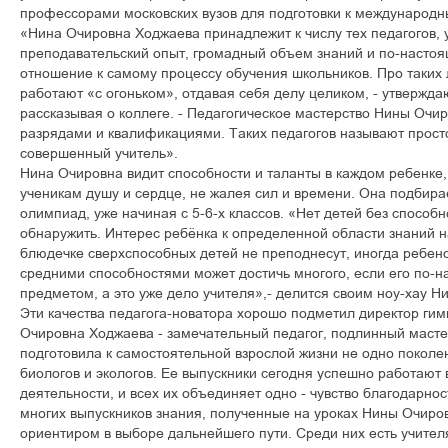
профессорами московских вузов для подготовки к международ
«Нина Очировна Ходжаева принадлежит к числу тех педагогов, 
преподавательский опыт, громадный объем знаний и по-настоя
отношение к самому процессу обучения школьников. Про таких 
работают «с огоньком», отдавая себя делу целиком, - утвержда
рассказывая о коллеге. - Педагогическое мастерство Нины Очи
разрядами и квалификациями. Таких педагогов называют просто
совершенный учитель».
Нина Очировна видит способности и таланты в каждом ребенке, 
ученикам душу и сердце, не жалея сил и времени. Она подбира
олимпиад, уже начиная с 5-6-х классов. «Нет детей без способн
обнаружить. Интерес ребёнка к определенной области знаний 
блюдечке сверхспособных детей не преподнесут, иногда ребенок
средними способностями может достичь многого, если его по-
предметом, а это уже дело учителя»,- делится своим ноу-хау Н
Эти качества педагога-новатора хорошо подметил директор гим
Очировна Ходжаева - замечательный педагог, подлинный мастер
подготовила к самостоятельной взрослой жизни не одно поколе
биологов и экологов. Ее выпускники сегодня успешно работают
деятельности, и всех их объединяет одно - чувство благодарн
многих выпускников знания, полученные на уроках Нины Очиро
ориентиром в выборе дальнейшего пути. Среди них есть учителя