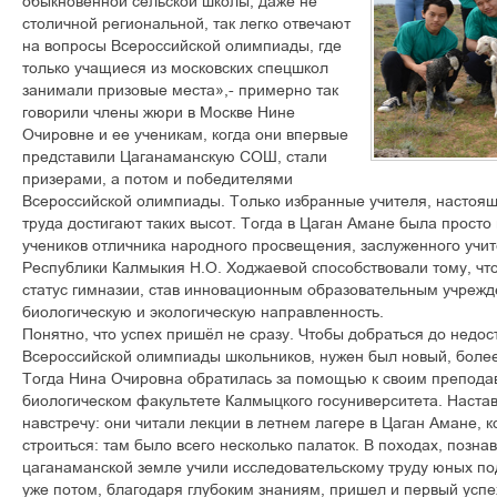
обыкновенной сельской школы, даже не
столичной региональной, так легко отвечают
на вопросы Всероссийской олимпиады, где
только учащиеся из московских спецшкол
занимали призовые места»,- примерно так
говорили члены жюри в Москве Нине
Очировне и ее ученикам, когда они впервые
представили Цаганаманскую СОШ, стали
призерами, а потом и победителями
Всероссийской олимпиады. Только избранные учителя, настоящ
труда достигают таких высот. Тогда в Цаган Амане была прост
учеников отличника народного просвещения, заслуженного учи
Республики Калмыкия Н.О. Ходжаевой способствовали тому, чт
статус гимназии, став инновационным образовательным учре
биологическую и экологическую направленность.
Понятно, что успех пришёл не сразу. Чтобы добраться до недо
Всероссийской олимпиады школьников, нужен был новый, более
Тогда Нина Очировна обратилась за помощью к своим препода
биологическом факультете Калмыцкого госуниверситета. Настав
навстречу: они читали лекции в летнем лагере в Цаган Амане, к
строиться: там было всего несколько палаток. В походах, позна
цаганаманской земле учили исследовательскому труду юных п
уже потом, благодаря глубоким знаниям, пришел и первый успе