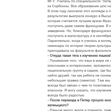
МГУ. Училась по специальности “Лит
из Сорбонны. Все образование шло на
В этом году окончила этот колледж и
результатам выиграла конкурс в Высш
которая считается лучшим вузом Фран
поступить даже самим французам. В к
заведение. Но, благодаря французско
поступить в магистратуру и в сентябр
Параллельно, когда я училась в колл
семинары по истории теории культуры
преподавала на факультете филологи
- Откуда такая тяга к изучению языков
- Понимание того, что язык в мире не 
классными и интересными, заложилось
национальную группу в садике, где б
найти друзей, так как ребята не поним
небольшая травма (смеется). Там мы у
всегда был связан с чем-то позитивны
классное. Я могу сказать, что изучен
всегда было радостью.
- После переезда в Питер прошло мног
калмыцкого?
- Раньше много знала и помнила, да