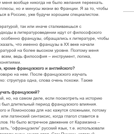
 у меня вообще никогда не было желания переехать.
 плюсы, но и минусы жизни во Франции. Я за то, чтобы
ться в Россию, уже будучи хорошим специалистом.
ературой, так или иначе сталкиваешься с
дходы в литературоведении идут от философского
 особенно французы, обращались к литературе, чтобы
сказать, что именно французы в ХХ веке начали
тературой на более высоком уровне. Поэтому меня
 всем, ведь философия – инструмент, логика,
понятиями.
е, кроме французского и английского?
 говорю на нем. После французского изучать
ко: структура одна, слова очень похожи. Также
зучать французский?
ый, но, на самом деле, если посмотреть на историю
ас был длительный период французского влияния.
ого и Ломоносова для нас кажутся сложными, потому
или латинский синтаксис, когда глагол ставится в
слов. Но было встречное движение от Карамзина –
ать, “офранцузили” русский язык, т.е. использовали