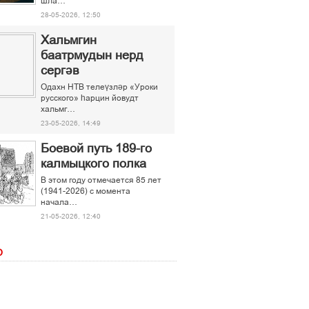
шла…
28-05-2026, 12:50
Хальмгин
баатрмудын нерд
сергәв
Одахн НТВ телеүзләр «Уроки
русского» һарцин йовудт
хальмг…
23-05-2026, 14:49
Боевой путь 189-го
калмыцкого полка
В этом году отмечается 85 лет
(1941-2026) с момента
начала…
21-05-2026, 12:40
О