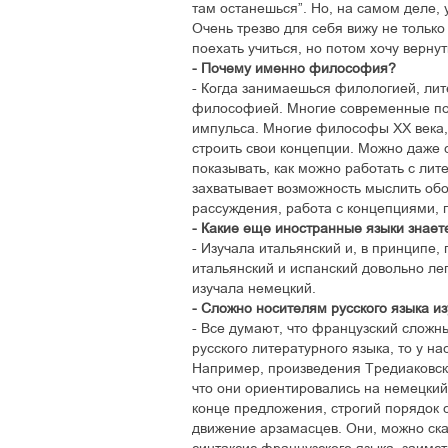
там останешься”. Но, на самом деле,
Очень трезво для себя вижу не только
поехать учиться, но потом хочу верну
- Почему именно философия?
- Когда занимаешься филологией, лит
философией. Многие современные по
импульса. Многие философы ХХ века,
строить свои концепции. Можно даже 
показывать, как можно работать с ли
захватывает возможность мыслить обо
рассуждения, работа с концепциями, 
- Какие еще иностранные языки знает
- Изучала итальянский и, в принципе,
итальянский и испанский довольно лег
изучала немецкий.
- Сложно носителям русского языка и
- Все думают, что французский сложн
русского литературного языка, то у н
Например, произведения Тредиаковск
что они ориентировались на немецкий 
конце предложения, строгий порядок 
движение арзамасцев. Они, можно сказ