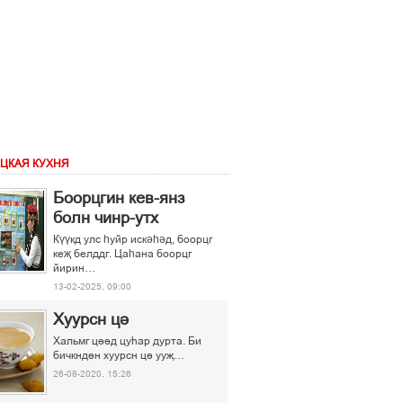
ЦКАЯ КУХНЯ
Боорцгин кев-янз
болн чинр-утх
Күүкд улс һуйр искәһәд, боорцг
кеҗ белддг. Цаһана боорцг
йирин…
13-02-2025, 09:00
Хуурсн ці
Хальмг ціід цуєар дурта. Би
бичкндін хуурсн ці ууљ…
26-08-2020, 15:26