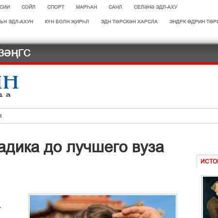
СИИ
СОЙЛ
СПОРТ
МАРЄАН
САНЛ
СЕЛӘНӘ ЭДЛ-АХУ
ЬН ЭДЛ-АХУН
КҮН БОЛН ҖИРҺЛ
ЭДН ТӨРСКӘН ХАРСЛА
ЭНДРК ҐДРИН ТҐР
ЗӘҢГС
л
ләд
адика до лучшего вуза
дләчнр
г бүрткв
ИСТО
оду
т