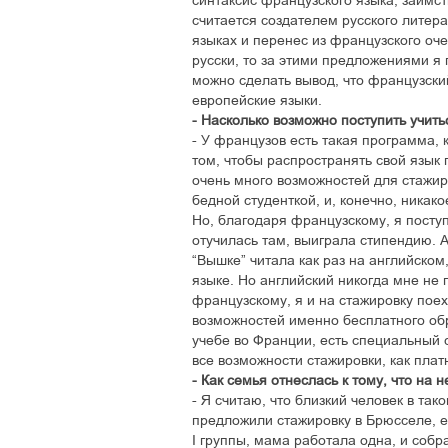
синтаксис французского языка, заимс
считается создателем русского литера
языках и перенес из французского оче
русски, то за этими предложениями я 
можно сделать вывод, что французский
европейские языки.
- Насколько возможно поступить учить
- У французов есть такая программа, 
том, чтобы распространять свой язык 
очень много возможностей для стажир
бедной студенткой, и, конечно, никак
Но, благодаря французскому, я посту
отучилась там, выиграла стипендию. 
“Вышке” читала как раз на английском
языке. Но английский никогда мне не
французскому, я и на стажировку пое
возможностей именно бесплатного обр
учебе во Франции, есть специальный 
все возможности стажировки, как платн
- Как семья отнеслась к тому, что на 
- Я считаю, что близкий человек в так
предложили стажировку в Брюсселе, е
I группы, мама работала одна, и собр