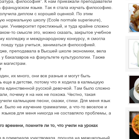
ература, философия”. К нам приезжали преподаватели
 французском языке. Так я стала изучать философию.
 получила диплом с хорошей оценкой. По этим
ую нормальную школу (Ecole normаle superieure),
ции. Университет престижный, и туда крайне сложно
аком-то смысле это, можно сказать, закрытое учебное
му колледжу и международному конкурсу, я смогла
е поеду туда учиться, заниматься философией.
едже, преподавала в Высшей школе экономики, вела
 у бакалавров на факультете культурологии. Также
и магистрам.
?
один, их много, они все разные и могут быть
 еще в детстве, потому что я ходила в калмыцкую
ыла единственной русской девочкой. Там было сложно
али, почему я на них не похожа. Честно, такая
чили калмыцкие песни, сказки, стихи. Для меня язык
м. Было не изучение грамматики, а что-то веселое и
ие языков для меня никогда не составляло проблемы, а
о времени, помните ли то, что учили на уроках
же в олимпиаде участвовала, прошла на межшкольный