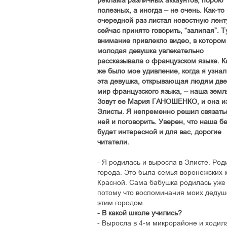
реклама различных аккаунтов, порою
полезных, а иногда – не очень. Как-то 
очередной раз листал новостную ленту
сейчас принято говорить, “залипая”. Т
внимание привлекло видео, в котором
молодая девушка увлекательно
рассказывала о французском языке. К
же было мое удивление, когда я узнал
эта девушка, открывающая людям две
мир французского языка, – наша земл
Зовут ее
Мария
ГАНОШЕНКО
, и она и
Элисты. Я непременно решил связать
ней и поговорить. Уверен, что наша б
будет интересной и для вас, дорогие
читатели.
- Я родилась и выросла в Элисте. Ро
города. Это была семья воронежских 
Красной. Сама бабушка родилась уже 
потому что воспоминания моих дедушек
этим городом.
- В какой школе учились?
- Выросла в 4-м микрорайоне и ходил