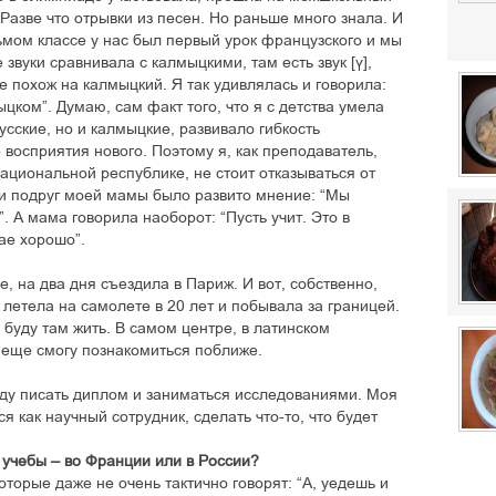
 Разве что отрывки из песен. Но раньше много знала. И
дьмом классе у нас был первый урок французского и мы
звуки сравнивала с калмыцкими, там есть звук [ў],
оже похож на калмыцкий. Я так удивлялась и говорила:
мыцком”. Думаю, сам факт того, что я с детства умела
усские, но и калмыцкие, развивало гибкость
восприятия нового. Поэтому я, как преподаватель,
национальной республике, не стоит отказываться от
ди подруг моей мамы было развито мнение: “Мы
. А мама говорила наоборот: “Пусть учит. Это в
ае хорошо”.
е, на два дня съездила в Париж. И вот, собственно,
летела на самолете в 20 лет и побывала за границей.
и буду там жить. В самом центре, в латинском
й еще смогу познакомиться поближе.
уду писать диплом и заниматься исследованиями. Моя
я как научный сотрудник, сделать что-то, что будет
 учебы – во Франции или в России?
оторые даже не очень тактично говорят: “А, уедешь и