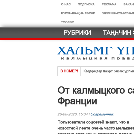
О НАС
ПОДПИСКА
РЕКЛАМА
ВАКАН
БУРХН-ШАҖНА ТӨРӘР
ЖИЛИЩН-КОММУНАЛ
ТООЛВР
РУБРИКИ
ТАҢҺЧИН 
В НОМЕР!
Көдәрҗәдг һазрт олзлх урһм
Хальмг эмчнрин ач-тусинь үн
От калмыцкого с
Селәдт ирх сойлын земск кө
Франции
Тосхлтын болн ясврин йовуды
Что нового в новом учебном г
26-08-2020, 15:34 |
Современник
Нег һазра дәәчин һардврт
Пользователи соцсетей знают, что в
новостной ленте очень часто мелькае