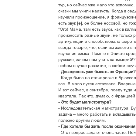
тур, но сейчас уже мало что вспомню.
сказки мы учили наизусть. Когда в се
изучали произношение, я французские 
есть звук [і], он более носовой, но т
“Ого! Мама, там есть звуки, как в кал
произносить разные звуки, не только р
артикуляции и способствовало широте 
всегда говорю, что, если вы живете в 
изучения языка. Помню в Элисте сре
русские, зачем нам учить калмыцкий!?”
любом случае развитие, в любом случ
- Доводилось уже бывать во Франции?
- Когда была на стажировке в Брюссел
все. Я мало путешествовала. Впервые 
И вот сейчас, в сентябре, поеду туда 
квартале. Так что, думаю, с Францие
- Это будет магистратура?
- Исследовательская магистратура. Б
задача – много работать и вкладыватьс
полезно другим людям.
- Где хотели бы жить после окончания
- Этот вопрос задают очень часто. Нек