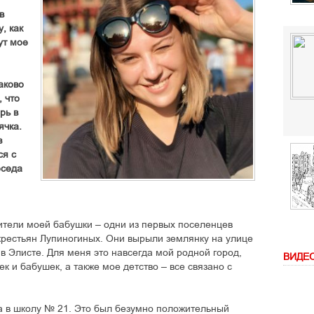
в
, как
ут мое
аково
, что
рь в
ячка.
з
ся с
еседа
дители моей бабушки – одни из первых поселенцев
крестьян Лупиногиных. Они вырыли землянку на улице
в Элисте. Для меня это навсегда мой родной город,
ВИДЕ
 и бабушек, а также мое детство – все связано с
а в школу № 21. Это был безумно положительный