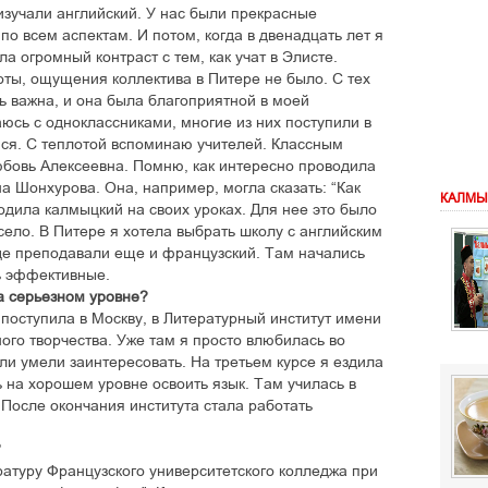
изучали английский. У нас были прекрасные
по всем аспектам. И потом, когда в двенадцать лет я
ла огромный контраст с тем, как учат в Элисте.
ты, ощущения коллектива в Питере не было. С тех
нь важна, и она была благоприятной в моей
юсь с одноклассниками, многие из них поступили в
мся. С теплотой вспоминаю учителей. Классным
юбовь Алексеевна. Помню, как интересно проводила
а Шонхурова. Она, например, могла сказать: “Как
КАЛМЫ
водила калмыцкий на своих уроках. Для нее это было
село. В Питере я хотела выбрать школу с английским
где преподавали еще и французский. Там начались
ь эффективные.
на серьезном уровне?
 поступила в Москву, в Литературный институт имени
ного творчества. Уже там я просто влюбилась во
ли умели заинтересовать. На третьем курсе я ездила
ь на хорошем уровне освоить язык. Там училась в
 После окончания института стала работать
?
тратуру Французского университетского колледжа при