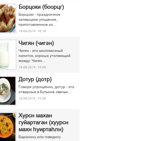
Борцоки (боорцг)
Борцоки - праздничное
калмыцкое угощение,
приготовленное из…
18-08-2014, 16:16
Чигян (чигән)
Чигян - это кисломочный
напиток, хорошо утоляющий
жажду. Чигян…
18-08-2014, 16:09
Дотур (дотр)
Говоря упрощенно, дотур - это
отварные в бульоне овечьи…
18-08-2014, 15:59
Хурсн махан
гуйартаган (хуурсн
махн һуиртаһлн)
Баранину или говядину