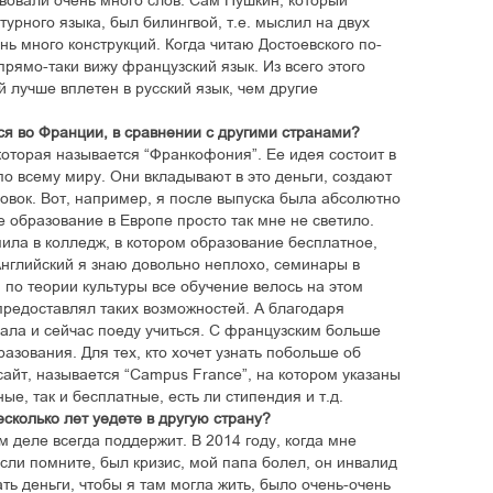
твовали очень много слов. Сам Пушкин, который
турного языка, был билингвой, т.е. мыслил на двух
нь много конструкций. Когда читаю Достоевского по-
прямо-таки вижу французский язык. Из всего этого
 лучше вплетен в русский язык, чем другие
ся во Франции, в сравнении с другими странами?
которая называется “Франкофония”. Ее идея состоит в
по всему миру. Они вкладывают в это деньги, создают
овок. Вот, например, я после выпуска была абсолютно
ое образование в Европе просто так мне не светило.
пила в колледж, в котором образование бесплатное,
Английский я знаю довольно неплохо, семинары в
, по теории культуры все обучение велось на этом
 предоставлял таких возможностей. А благодаря
хала и сейчас поеду учиться. С французским больше
азования. Для тех, кто хочет узнать побольше об
сайт, называется “Campus France”, на котором указаны
ые, так и бесплатные, есть ли стипендия и т.д.
несколько лет уедете в другую страну?
ом деле всегда поддержит. В 2014 году, когда мне
сли помните, был кризис, мой папа болел, он инвалид
ать деньги, чтобы я там могла жить, было очень-очень