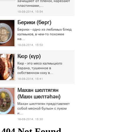
зачищают от пленок, нарезают
пластинками,…
18-08-2014, 15:54
Берики (бөрг)
Берики - одно из любимых блюд
калмыков, в чем-то похожее
на…
18-08-2014, 15:50
Кюр (күр)
Кюр - это мясо калмыцкого
барана, тушенное в
собственном соку в…
18-08-2014, 15:41
Махан шелтягян
(Махн шөлтәһән)
Махан шелтягян представляет
собой мясной бульон с луком
и…
18-08-2014, 15:30