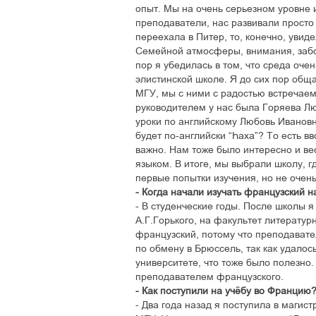
опыт. Мы на очень серьезном уровне 
преподаватели, нас развивали просто 
переехала в Питер, то, конечно, увиде
Семейной атмосферы, внимания, забо
пор я убедилась в том, что среда оче
элистинской школе. Я до сих пор обща
МГУ, мы с ними с радостью встречае
руководителем у нас была Горяева Л
уроки по английскому Любовь Ивановн
будет по-английски “Єаха”? То есть в
важно. Нам тоже было интересно и ве
языком. В итоге, мы выбрали школу, 
первые попытки изучения, но не очен
- Когда начали изучать французский 
- В студенческие годы. После школы я
А.Г.Горького, на факультет литератур
французский, потому что преподавате
по обмену в Брюссель, так как удалос
университете, что тоже было полезно.
преподавателем французского.
- Как поступили на учёбу во Францию
- Два года назад я поступила в магис