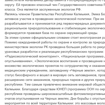
заместителя начальника Департамента Росприроднадзора по 
округу. Ей присвоен классный чин Государственного советника
класса. Она является заслуженным экологом РФ.
Являясь членом Правительства Республики Калмыкия, Эмма Б
активное участие в проведении экологической политики. При е
разрабатывается и принимается ряд первоочередных документ
рациональное природопользование и стабилизацию экологическ
формируется правовая база по охране окружающей среды.
За этими сухими официальными словами стоит многогранная ра
Помимо каждодневной работы по охране и контролю за приро
министерством экологии РК проведена большая работа по реку
урановых разработок и реализации республиканских программ:
«Радиоэкологический мониторинг», «Национальная программа д
опустыниванием», «Экологическое воспитание и просвещение 
множество экологических проектов по сотрудничеству и оказа
медицинским учреждениям, заповеднику «Черные земли», котор
статус биосферного и вошел в мировую сеть заповедников, про
расширению сети заказников, природных парков и других прир
республики. Тем самым привлечено внимание мировой общест
Калмыкии. Благодаря средствам ЮНЕП (программа ООН по окр
республике проведены широкомасштабные фитомелиоративные
очагов опустынивания на Черных землях, Дни борьбы с опусты
мероприятия по всей территории Калмыкии: это массовые мо