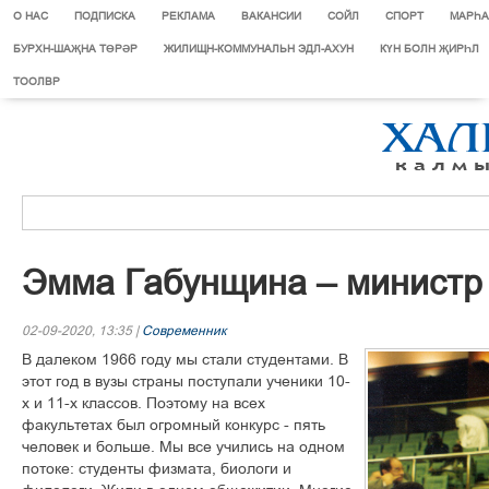
О НАС
ПОДПИСКА
РЕКЛАМА
ВАКАНСИИ
СОЙЛ
СПОРТ
МАРЄА
БУРХН-ШАҖНА ТӨРӘР
ЖИЛИЩН-КОММУНАЛЬН ЭДЛ-АХУН
КҮН БОЛН ҖИРҺЛ
ТООЛВР
Эмма Габунщина – министр
02-09-2020, 13:35 |
Современник
В далеком 1966 году мы стали студентами. В
этот год в вузы страны поступали ученики 10-
х и 11-х классов. Поэтому на всех
факультетах был огромный конкурс - пять
человек и больше. Мы все учились на одном
потоке: студенты физмата, биологи и