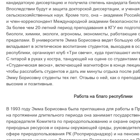
кандидатскую диссертацию и получила степень кандидата биоло
Впоследствии будут и защита докторской диссертации, и ученая
сельскохозяйственных наук. Кроме того, она – академик Россий
и член-корреспондент Международной академии безопасности 
За более чем 20-летний период преподавания в КГУ ею подгот
биологи, химики, экологи, агрономы, экономисты, работающие с
пределами. В университете Эмма Борисовна ведет большую об
вкладывает в эстетическое воспитание студентов, выходцев в о
республики, организует клуб «Три свечи», куда приглашают инт
С гитарой в руках у костра, танцующей на сцене со студентами 
«Студенческая весна», включающей магнитофон в конце лекции
чтобы расслабить студентов и дать им минуты отдыха после ра
Эмму Борисовну студенты тех лет. Отзывы о ней, как о препода
высокие и позитивные.
Работа на благо республики
В 1993 году Эмма Борисовна была приглашена для работы в Пр
на протяжении длительного периода она занимает государстве
председателя Комитета по природопользованию и охране окру
природных ресурсов и охраны окружающей среды, руководител
сфере природопользования РК (Росприроднадзор) и на пенсию 