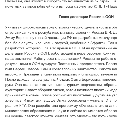
Сасакавы, она входит в «шортлист» номинантов из 57 стран. Ей
почетных авторов юбилейного выпуска к 25-летию ЮНЕП «Наша
Глава делегации России в ООН
Учитывая широкомасштабную экологическую деятельность в об
опустыниванием в республике, министр экологии России В.И. Д
Эмму Борисовну главой делагации РФ по разработке междуна
борьбе с опустыниванием и засухой, особенно в Африке». Так н
разработка которого шла в то время в ООН. И на протяжении не
делегации России в ООН, работающей в переговорном Комитет
наша землячка! Работу всех глав делегаций России по работе
документами в ООН курирует Постоянный представитель Росси
был Сергей Лавров. Там и состоялось их знакомство. Работа н
высоко, и Президенту Калмыкии направили благодарственное п
После выхода на заслуженный отдых Эмма Борисовна, конечно 
руки. Она стала заниматься литературным творчеством, обраща
аудитории: издает сборник стихов, затем начинает писать и изд
принимают в члены Союза российских писателей. Другим ее ув
живопись. И все-таки, в душе Эмма Борисовна – учитель. Эту 
родном КГУ. Она разработала программу «Основы этикета для д
министерстве образования и науки и сейчас занимается образ
им основы детского этикета, считает, что этикет – это путь к усп