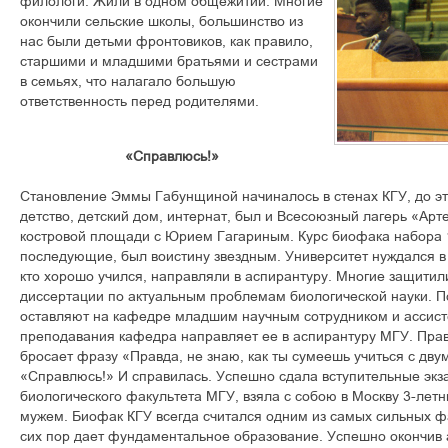
филологи. Жили в одном общежитии. Многие
окончили сельские школы, большинство из
нас были детьми фронтовиков, как правило,
старшими и младшими братьями и сестрами
в семьях, что налагало большую
ответственность перед родителями.
«Справлюсь!»
Становление Эммы Габунщиной начиналось в стенах КГУ, до эт
детство, детский дом, интернат, был и Всесоюзный лагерь «Арте
костровой площади с Юрием Гагариным. Курс биофака набора 1
последующие, был воистину звездным. Университет нуждался в 
кто хорошо учился, направляли в аспирантуру. Многие защитил
диссертации по актуальным проблемам биологической науки. 
оставляют на кафедре младшим научным сотрудником и ассисте
преподавания кафедра направляет ее в аспирантуру МГУ. Прав
бросает фразу «Правда, не знаю, как ты сумеешь учиться с дву
«Справлюсь!» И справилась. Успешно сдала вступительные экз
биологического факультета МГУ, взяла с собою в Москву 3-летн
мужем. Биофак КГУ всегда считался одним из самых сильных фа
сих пор дает фундаментальное образование. Успешно окончив 