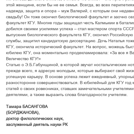
этой женщине, если бы не ее семья. Всегда, во всех перипетиях
надежда, защита и опора – муж Валерий, с которым они недав
свадьбу! Он тоже окончил биологический факультет и заочно с
факультет КГУ. Многие годы защищал честь Калмыкии в батали
добился своими усилиями успеха – стал мастером спорта СССР
выпускник биологического факультета КГУ, окончил Российску
службы, защитил кандидатскую диссертацию. Дочь Наталья тож
КГУ, окончила исторический факультет. На вопрос, можешь быст
юбилею КГУ, она моментально продекламировала: «За все я В
Величество КГУ!»
Статью о Э.Б.Габунщиной, в которой звучат ностальгические но
прежде всего, я адресую молодым, которые выбирают свой жизн
успешную карьеру. В основе успеха лежит ежедневный, упорны
разносторонне совершенствоваться. В юбилейный для КГУ год 
статей о своих ровесниках, ставших замечательными учителям
деятелями, а также выразить слова благодарности учителям.
Тамара БАСАНГОВА
(БОРДЖАНОВА),
доктор филологических наук,
заслуженный деятель науки РК