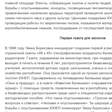
главной площади Элисты, собирающие тысячи и тысячи людей,
борьбы с опустыниванием, конкурсы, посвященные лесомелиор
привлечением населения аридных территорий проводятся эколо
семян песчаного овса и других культур. Ценными подарками Ю
проводящие работы по закреплению песков, оказывается мате
малообеспеченным семьям, пострадавшим от последствий проц
Первая газета для экологов
В 1996 году Эмма Борисовна инициирует создание первой в рес
страничной газеты «46 х 45» (географические координаты Калм
редактором. Газета, издаваемая ее министерством, при подде
выходит в печать в течение 6 лет, распространяется безвозмезд
учителей, воспитателей детских садов, школьников, ученых и с
хозяйства республики. Она признается одной из лучших региона
логотип ЮНЕП. Одновременно на телевидении Калмыкии ведетс
«Окно в природу», а в газете «Известия Калмыкии» открываетс
курьер». С помощью средств, привлеченных ею в республику, м
и безвозмездно распространяя среди школ и специалистов изд
методические пособия: «Что такое опустынивание», «Тропою в
вопросах и ответах», «Человек и опустынивание». За широкую 
борьбы с опустыниванием ЮНЕП номинирует Эмму Борисовну