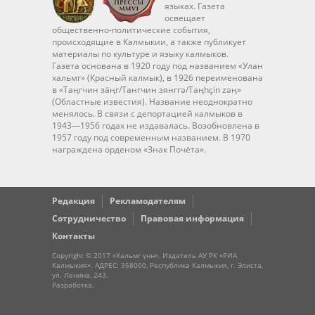
языках. Газета
освещает
общественно-политические события,
происходящие в Калмыкии, а также публикует
материалы по культуре и языку калмыков.
Газета основана в 1920 году под названием «Улан
хальмг» (Красный калмык), в 1926 переименована
в «Таңгчин зäңг/Тангчин зянггә/Taңhçin zәң»
(Областные известия). Название неоднократно
менялось. В связи с депортацией калмыков в
1943—1956 годах не издавалась. Возобновлена в
1957 году под современным названием. В 1970
награждена орденом «Знак Почёта».
Редакция
Рекламодателям
Сотрудничество
Правовая информация
Контакты
Copyright © 2017 «Хальмг үнн». Издатель АУ РК «РИА
Калмыкия». АДРЕС: 358000, Республика Калмыкия, г. Элиста,
ул. Ленина, 243.
Разработка
.