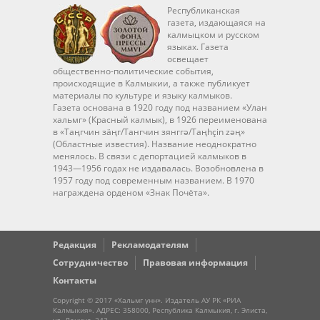
Республиканская
газета, издающаяся на
калмыцком и русском
языках. Газета
освещает
общественно-политические события,
происходящие в Калмыкии, а также публикует
материалы по культуре и языку калмыков.
Газета основана в 1920 году под названием «Улан
хальмг» (Красный калмык), в 1926 переименована
в «Таңгчин зäңг/Тангчин зянггә/Taңhçin zәң»
(Областные известия). Название неоднократно
менялось. В связи с депортацией калмыков в
1943—1956 годах не издавалась. Возобновлена в
1957 году под современным названием. В 1970
награждена орденом «Знак Почёта».
Редакция
Рекламодателям
Сотрудничество
Правовая информация
Контакты
Copyright © 2017 «Хальмг үнн». Издатель АУ РК «РИА
Калмыкия». АДРЕС: 358000, Республика Калмыкия, г. Элиста,