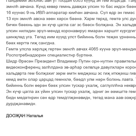
Пандемий эклсніс авн ут тоодан 6503 кўўнд эн гем илдкгдв. Тањ
эмнлє авчана. Кўнд кевір гемнь дављах улсин то бас икдсн біін
16 кўўніс 9-нь ИВЛ-аппаратар кииєін авчана. Сўл ґдр эн геміс 
13 кўн эмнлє авсна хґґн хірсн бііні. Харм тґрхд, гемті улс дун
бичкн бііхнь эдн эн кўчр цагла саг эс біісн болљана. Эн хальдв
улсин нилхдин эрўл-мендд коронавирус ямаран харшлт кўргдгиг
шинљлід уга. Тегід иим кўўкд улст бийиннь болн тељіх ўрніннь 
бііх кергті гиљ сангдна.
Гемті улсла хірлцљ гертін эмнлє авчах 4065 кўўні эрўл-менди
Роспотребнадзорин специалистнр бўрткні.
Шидр Ірісін Президент Владимир Путин орн-нутгин правитель
видеоконференц залєлдана эв-арєар селвлці давулхларн коро
хальдврта гем болљахиг зірм імтн медљіхш эс гиљ иткљіхш гив.
кемд імтн олар царцад гемнхлі, біідл улм нірн болхнь лавта. 
бийиннь болн ґґрін бііх улсин тускар ухалљ, саглуллєна некврм
Эн кўчр цагла ах ўйин улсин тускар ухалљ, эдниг эн іімшгті гем
бидн медітнрин сін ґдр темдглљінівидн, тегід мана аав-ээљнр
дурдљанавидн.
ДООЉАН Наталья