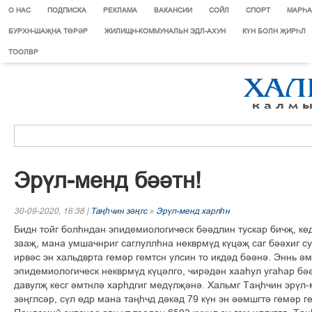
О НАС
ПОДПИСКА
РЕКЛАМА
ВАКАНСИИ
СОЙЛ
СПОРТ
МАРЄА
БУРХН-ШАҖНА ТӨРӘР
ЖИЛИЩН-КОММУНАЛЬН ЭДЛ-АХУН
КҮН БОЛН ҖИРҺЛ
ТООЛВР
Эрўл-менд біітн!
30-09-2020, 16:38 |
Таңһчин зәңгс
»
Эрўл-менд харлһн
Бидн тойг болєндан эпидемиологическ біідлин тускар бичљ, кед
зааљ, мана умшачнриг саглуллєна некврмўд кўціљ саг бііхиг су
ирвіс эн хальдврта гемір гемтсн улсин то икдід бііні. Эннь ім
эпидемиологическ некврмўд кўцілго, чирідін хааєул угаєар біі
давулљ кесг імтнлі харєдгиг медўлљіні. Хальмг Тањєчин эрўл
зіњглсір, сўл ґдр мана тањєчд дікід 79 кўн эн іімшгті гемір г