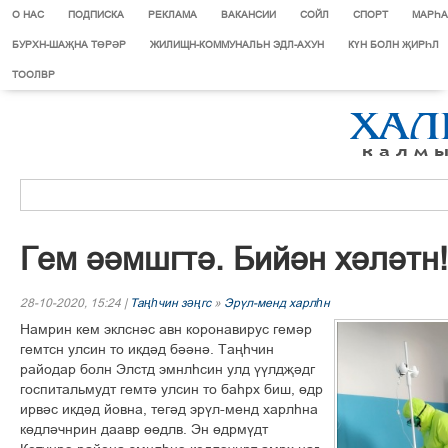
О НАС
ПОДПИСКА
РЕКЛАМА
ВАКАНСИИ
СОЙЛ
СПОРТ
МАРЄА
БУРХН-ШАҖНА ТӨРӘР
ЖИЛИЩН-КОММУНАЛЬН ЭДЛ-АХУН
КҮН БОЛН ҖИРҺЛ
ТООЛВР
Гем іімшгті. Бийін хілітн!
28-10-2020, 15:24 |
Таңһчин зәңгс
»
Эрўл-менд харлһн
Намрин кем эклсніс авн коронавирус гемір
гемтсн улсин то икдід бііні. Тањєчин
райодар болн Элстд эмнлєсин улд ўўлдљідг
госпитальмудт гемті улсин то баєрх биш, ґдр
ирвіс икдід йовна, тегід эрўл-менд харлєна
кґдлічнрин даавр ґґдлв. Эн ґдрмўдт