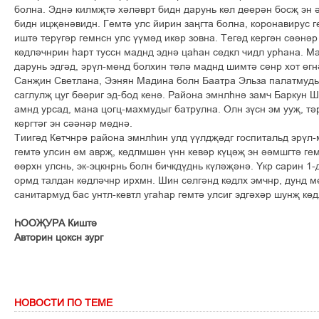
болна. Эдні килмљті хіліврт бидн дарунь кґл деерін босљ эн 
бидн ицљінівидн. Гемті улс йирин зањгта болна, коронавирус г
ишті терўгір гемнсн улс ўўмід икір зовна. Тегід кергін сііні
кґдлічнрин єарт туссн маднд эдні цаєан седкл чидл урєана. М
дарунь эдгід, эрўл-менд болхин тґлі маднд шимті сенр хот ґгні
Санљин Светлана, Ээнян Мадина болн Баатра Эльза палатмудыг
саглулљ цуг бііриг эд-бод кені. Района эмнлєні замч Баркун 
амнд урсад, мана цогц-махмудыг батрулна. Олн зўсн эм ууљ, тір
кергтіг эн сіінір медні.
Тиигід Кґтчнрі района эмнлєин улд ўўлдљідг госпитальд эрўл
гемті улсин ім аврљ, кґдлмшін ўнн кевір кўціљ эн іімшгті ге
ґґрхн улснь, эк-эцкнрнь болн бичкдўднь кўліљіні. Ўкр сарин 1-
ормд талдан кґдлічнр ирхмн. Шин селгінд кґдлх эмчнр, дунд м
санитармуд бас унтл-кевтл угаєар гемті улсиг эдгіхір шунљ кґд
ЄООЉУРА Кишті
Авторин цоксн зург
НОВОСТИ ПО ТЕМЕ