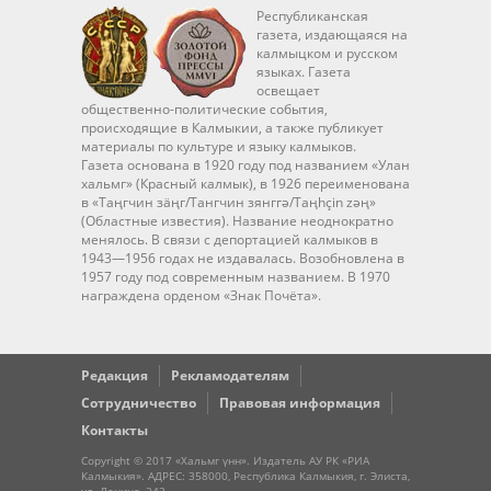
Республиканская
газета, издающаяся на
калмыцком и русском
языках. Газета
освещает
общественно-политические события,
происходящие в Калмыкии, а также публикует
материалы по культуре и языку калмыков.
Газета основана в 1920 году под названием «Улан
хальмг» (Красный калмык), в 1926 переименована
в «Таңгчин зäңг/Тангчин зянггә/Taңhçin zәң»
(Областные известия). Название неоднократно
менялось. В связи с депортацией калмыков в
1943—1956 годах не издавалась. Возобновлена в
1957 году под современным названием. В 1970
награждена орденом «Знак Почёта».
Редакция
Рекламодателям
Сотрудничество
Правовая информация
Контакты
Copyright © 2017 «Хальмг үнн». Издатель АУ РК «РИА
Калмыкия». АДРЕС: 358000, Республика Калмыкия, г. Элиста,