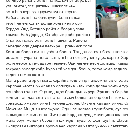
Кґтчнрі района эмнлєні кґдлічнрт амрх цаг
уга, гемті улст цаглань шинљллт кељ,
эмнлєні керг-ўўлдврмўд кўціх кергті.
Района эмнлєні бичкдўдин болн нилхд
тґрлєні іњгўдт эн долан хонгт немр орм
бўрдів. Энд Кґтчнрі района біірн улсла
хамдан Бає Дґрвді, Октябрьск райодас болн
Элст балєснас імтн эмнлє авчана. Района
селідіс ода деерін Кґтчнрі, Ергенинск болн
Кґглтин біірн імтн нурєлљ бііні. Талдан селідт біідл невчк с
ик іімшг учрана, тегід саглуллєна некврмўдиг кўціх кергті. Ха
болн ґґрхн элгн-садарн гемнні. Эдн нег-негнісн хальдад, хамд
тохрсар селідт хойр-єурвн ўй хамдан бііні, тегід кемр таднла 
теднін геміс саглтн.
Мана района эрўл-менд харлєна кґдлічнр пандемий эклсніс ав
хґрлєні кергт шунмєаєар орлцљана. Эдн хойр долан хонгин тур
селгієір кґдлні. Ода кґдлљіх бригадыг хирург Эрнљіні Очр є
кґдлмштін дааврта, дигті-тагта эмч болна, эн ґдр болєн гемті
соньмсљ, ямаран эмнлє кехинь диглні. Энўнлі хамдан эмчнр С
Максима Мињгиян кґдлљіні. Эдн нег-негндін тўшг болљ, сўв-сел
килмљін ґгч эмнљіні. Эмчнрин єардврт дунд медицинск кґдлічн
мана эрўл-мендин біідлин шинљллт кўціні. Ехан Булєн, Шара
Склярован Виктория эрўл-менд харлєна халхд ўнн-чик седклті