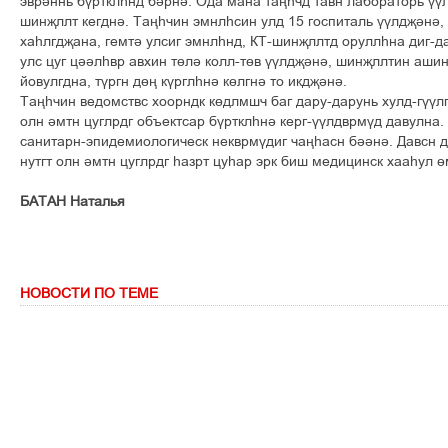
эврәннь бүртклһнд бәрнә. Ода мана таңһчд тавн лабораторь үүл
шинҗллт кегднә. Таңһчин эмнлһсин улд 15 госпиталь үүлдҗәнә,
хаһлгдҗана, гемтә улсиг эмнлһнд, КТ-шинҗллтд оруллһна диг-да
улс цуг цәәлһвр авхин төлә колл-төв үүлдҗәнә, шинҗллтин ашин
йовулгдна, түргн дөң күрглһнә көлгнә то икдҗәнә.
Таңһчин ведомствс хоорндк көдлмшч баг дару-дарунь хулд-гүүлг
олн әмтн цуглрдг объектсар бүртклһнә керг-үүлдврмүд давулна
санитарн-эпидемиологическ некврмүдиг чаңһасн бәәнә. Давсн д
нутгт олн әмтн цуглрдг һазрт цуһар эрк биш медицинск хааһул ө
БАТАН Наталья
НОВОСТИ ПО ТЕМЕ