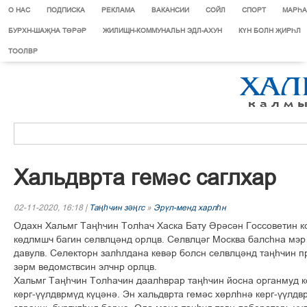
О НАС
ПОДПИСКА
РЕКЛАМА
ВАКАНСИИ
СОЙЛ
СПОРТ
МАРЄА
БУРХН-ШАҖНА ТӨРӘР
ЖИЛИЩН-КОММУНАЛЬН ЭДЛ-АХУН
КҮН БОЛН ҖИРҺЛ
ТООЛВР
Хальдврта гемәс саглхар
02-11-2020, 16:18 |
Таңһчин зәңгс
»
Эрўл-менд харлһн
Одахн Хальмг Таңһчин Толһач Хаска Бату Әрәсән Госсоветин к
көдлмшч багин селвлцәнд орлцв. Селвлцәг Москва балсһна мэ
давулв. Селекторн залһлдана кевәр болсн селвлцәнд таңһчин п
зәрм ведомствсин элчнр орлцв.
Хальмг Таңһчин Толһачин даалһврар таңһчин йосна органмуд к
керг-үүлдврмүд күцәнә. Эн хальдврта гемәс хөрлһнә керг-үүлдв