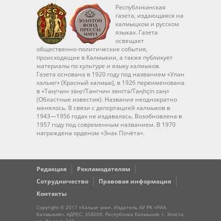
Республиканская
газета, издающаяся на
калмыцком и русском
языках. Газета
освещает
общественно-политические события,
происходящие в Калмыкии, а также публикует
материалы по культуре и языку калмыков.
Газета основана в 1920 году под названием «Улан
хальмг» (Красный калмык), в 1926 переименована
в «Таңгчин зäңг/Тангчин зянггә/Taңhçin zәң»
(Областные известия). Название неоднократно
менялось. В связи с депортацией калмыков в
1943—1956 годах не издавалась. Возобновлена в
1957 году под современным названием. В 1970
награждена орденом «Знак Почёта».
Редакция
Рекламодателям
Сотрудничество
Правовая информация
Контакты
Copyright © 2017 «Хальмг үнн». Издатель АУ РК «РИА
Калмыкия». АДРЕС: 358000, Республика Калмыкия, г. Элиста,