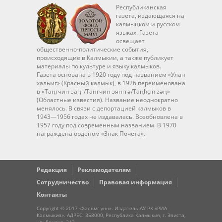
Республиканская
газета, издающаяся на
калмыцком и русском
языках. Газета
освещает
общественно-политические события,
происходящие в Калмыкии, а также публикует
материалы по культуре и языку калмыков.
Газета основана в 1920 году под названием «Улан
хальмг» (Красный калмык), в 1926 переименована
в «Таңгчин зäңг/Тангчин зянггә/Taңhçin zәң»
(Областные известия). Название неоднократно
менялось. В связи с депортацией калмыков в
1943—1956 годах не издавалась. Возобновлена в
1957 году под современным названием. В 1970
награждена орденом «Знак Почёта».
Редакция
Рекламодателям
Сотрудничество
Правовая информация
Контакты
Copyright © 2017 «Хальмг үнн». Издатель АУ РК «РИА
Калмыкия». АДРЕС: 358000, Республика Калмыкия, г. Элиста,