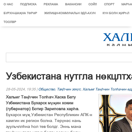
О НАС
ПОДПИСКА
РЕКЛАМА
ВАКАНСИИ
СОЙЛ
СПОРТ
МАРЄА
БУРХН-ШАҖНА ТӨРӘР
ЖИЛИЩН-КОММУНАЛЬН ЭДЛ-АХУН
КҮН БОЛН ҖИРҺЛ
ТООЛВР
Узбекистана нутгла нөкцлтх
28-05-2024, 19:35 |
Общество
,
Таңһчин зәңгс
,
Хальмг Тањєчин Толєачин ґд
Хальмг Таңһчин Толһач Хаска Бату
Узбекистана Бухарск мүҗин хоким
(губернатор) Ботир Зариповла харһв.
Бухарск мүҗ Узбекистан Республикин АПК-н
хамгин ик регион болна. Терүнәс нань
зуульчллһна һол төв болдг. Эннь мана