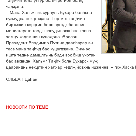
таңһчин төлә үлгүр болгч регион болҗ
чадҗана.
– Мана Хальмг ик сурһуль Бухара балһсна
вузмудла нөкцлтҗәнә. Тер мет таңһчин
йиртмҗин көрңгин болн эргндк бәәдлин
министерств тоодг шовудыг өсклһнә төвлә
хамцу көдлмшән күцәҗәнә. Әрәсән
Президент Владимир Путинә даалһврар эн
төсв мана таңһчд бас күцәгдҗәнә. Энүнәс
иштә теднә дамшлтынь бидн эрк биш учртан
бас авхвидн. Хальмг Таңһч болн Бухарск мүҗ
цааранднь нөкцлтин халхар көдлҗ йовхнь ицҗәнәв, – гиҗ Хаска 
ОЛЬДАН Цаһан
НОВОСТИ ПО ТЕМЕ