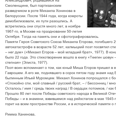
Александрович, родившийся на
Смоленщине, был партизанским
разведчиком в роте Михаила Хонинова в
Белоруссии. После 1944 года, когда комроты
демобилизовали, их пути разошлись. А
встретились они спустя много лет, в ноябре
1967-го, в Москве на праздновании 50-летия
Октября. Тогда на память они и сфотографировались.
Памяти Героя Советского Союза Михаила Егорова, погибшего 2
автокатастрофе в возрасте 52 лет, калмыцкий поэт посвятил с
– нег дүм» («Михаил Егоров – мой младший брат», 1977). В ко
было 22 года. Это стихотворение вошло в книгу «Теегин шовун 
степная» (Элиста, 1977).
Поэт-воин вспоминает о том, как юный Миша Егоров пришел в ег
Гаврошем. А его же, поднявшего в сорок пятом году знамя над 
былинным Ильей Муромцем. Михаил Хонинов попрощался с б
«Спокойно спи, мой славный / русский брат, – / Бессонниц / мног
Осталось / имя / средь твоих наград / В сердцах потомков, / ка
Прошло 80 лет после Победы советского народа в Великой Отеч
Победы – и в знамени, взвившемся над рейхстагом в мае 1945-г
горит на всем пространстве России, и в исторической памяти о 
Римма Ханинова,