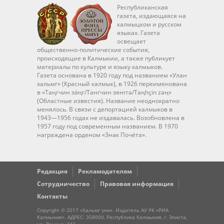
Республиканская
газета, издающаяся на
калмыцком и русском
языках. Газета
освещает
общественно-политические события,
происходящие в Калмыкии, а также публикует
материалы по культуре и языку калмыков.
Газета основана в 1920 году под названием «Улан
хальмг» (Красный калмык), в 1926 переименована
в «Таңгчин зäңг/Тангчин зянггә/Taңhçin zәң»
(Областные известия). Название неоднократно
менялось. В связи с депортацией калмыков в
1943—1956 годах не издавалась. Возобновлена в
1957 году под современным названием. В 1970
награждена орденом «Знак Почёта».
Редакция
Рекламодателям
Сотрудничество
Правовая информация
Контакты
Copyright © 2017 «Хальмг үнн». Издатель АУ РК «РИА
Калмыкия». АДРЕС: 358000, Республика Калмыкия, г. Элиста,