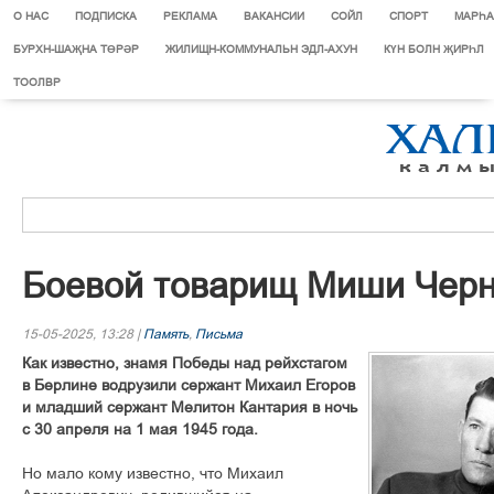
О НАС
ПОДПИСКА
РЕКЛАМА
ВАКАНСИИ
СОЙЛ
СПОРТ
МАРЄА
БУРХН-ШАҖНА ТӨРӘР
ЖИЛИЩН-КОММУНАЛЬН ЭДЛ-АХУН
КҮН БОЛН ҖИРҺЛ
ТООЛВР
Боевой товарищ Миши Черн
15-05-2025, 13:28 |
Память
,
Письма
Как известно, знамя Победы над рейхстагом
в Берлине водрузили сержант Михаил Егоров
и младший сержант Мелитон Кантария в ночь
с 30 апреля на 1 мая 1945 года.
Но мало кому известно, что Михаил