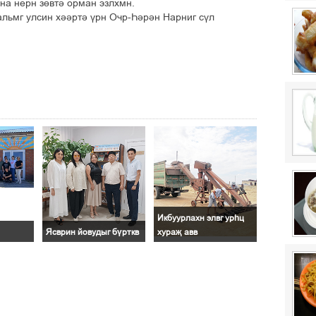
на нерн зөвтә орман эзлхмн.
альмг улсин хәәртә үрн Очр-Һәрән Нарниг сүл
Икбуурлахн элвг урһц
Ясврин йовудыг бүрткв
хураҗ авв