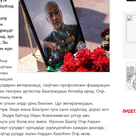
шута
 болһнд
аатр
рн
дрмүдт
әд, зул
. Эн
ин өрк-
лһна
аңһчин
һчин
 наших
-үүлдврин ветеранмуд, таңһчин профсоюзин федерацин
син театрин артистнр Баатрмудын Аллейд ирәд, Очр-
лынь тевчв.
г улсин алдр үрнь бәәсмн. Цуг ветеранмудын,
учрв, бидн мана Баатрин туск санл хадһлад, дорас өсч
ВИДЕ
. Эндрк баһчуд Нарн Алексеевичәс үлгүр авч,
әрцтә улс болҗ өсх зөвтә. Әрәсән Баатр Очр-Һәрән
керг-үүлдврт орлцҗадг үүрмүдтәһән хамдан дәәлдв, -
аңһчд үүлддг әңгин һардач Хаалһин Очр келв.