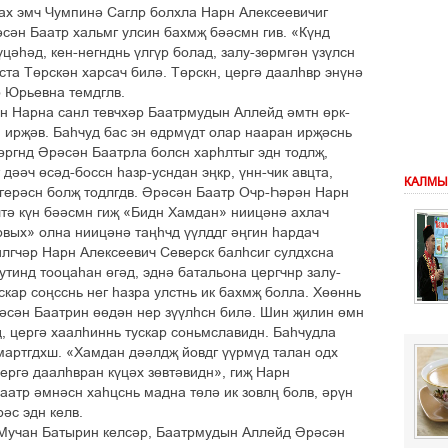
ах эмч Чумпинә Саглр болхла Нарн Алексеевичиг
әсән Баатр хальмг улсин бахмҗ бәәсмн гив. «Күнд
цәһәд, кен-негнднь үлгүр болад, залу-зөрмгән үзүлсн
ста Төрскән харсач билә. Төрскн, цергә даалһвр энүнә
р Юрьевна темдглв.
н Нарна санл тевчхәр Баатрмудын Аллейд әмтн өрк-
 ирҗәв. Баһчуд бас эн өдрмүдт олар нааран ирҗәснь
 өргнд Әрәсән Баатрла болсн харһлтыг эдн тодлҗ,
 дәәч өсәд-боссн һазр-усндан эңкр, үнн-чик авцта,
КАЛМЫ
т герәсн болҗ тодлгдв. Әрәсән Баатр Очр-Һәрән Нарн
клтә күн бәәсмн гиҗ «Бидн Хамдан» ниицәнә ахлач
вых» олна ниицәнә таңһчд үүлддг әңгин һардач
илгчәр Нарн Алексеевич Северск балһсиг сулдхсна
тинд тооцаһан өгәд, эднә батальона цергчнр залу-
ускар соңсснь нег һазра улстнь ик бахмҗ болла. Хөөннь
сән Баатрин өөдән нер зүүлһсн билә. Шин җилин өмн
, цергә хаалһиннь тускар соньмславидн. Баһчудла
 мартгдхш. «Хамдан дәәлдҗ йовдг үүрмүд талан одх
ергә даалһвран күцәх зөвтәвидн», гиҗ Нарн
аатр әмнәсн хаһцснь мадна төлә ик зовлң болв, әрүн
әс эдн келв.
Мучан Батырин келсәр, Баатрмудын Аллейд Әрәсән