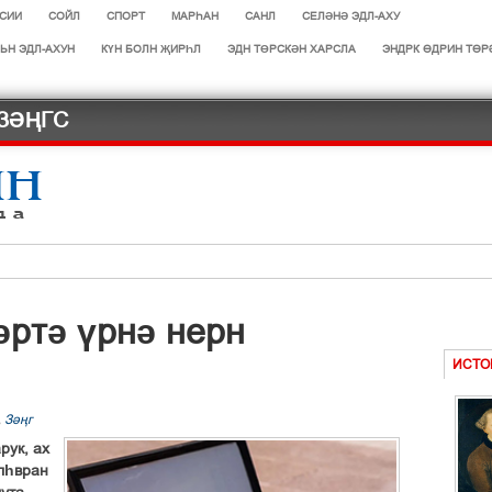
СИИ
СОЙЛ
СПОРТ
МАРЄАН
САНЛ
СЕЛӘНӘ ЭДЛ-АХУ
ЬН ЭДЛ-АХУН
КҮН БОЛН ҖИРҺЛ
ЭДН ТӨРСКӘН ХАРСЛА
ЭНДРК ҐДРИН ТҐР
ЗӘҢГС
әртә үрнә нерн
авв
ИСТО
ОТРАСЛИ
,
Зіњг
сачнр
рук, ах
лһвран