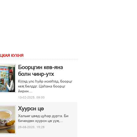
ЦКАЯ КУХНЯ
Боорцгин кев-янз
болн чинр-утх
Күүкд улс һуйр искәһәд, боорцг
кеҗ белддг. Цаһана боорцг
йирин…
13-02-2025, 09:00
Хуурсн ці
Хальмг ціід цуєар дурта. Би
бичкндін хуурсн ці ууљ…
26-08-2020, 15:26