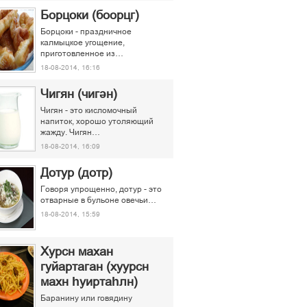
Борцоки (боорцг)
Борцоки - праздничное
калмыцкое угощение,
приготовленное из…
18-08-2014, 16:16
Чигян (чигән)
Чигян - это кисломочный
напиток, хорошо утоляющий
жажду. Чигян…
18-08-2014, 16:09
Дотур (дотр)
Говоря упрощенно, дотур - это
отварные в бульоне овечьи…
18-08-2014, 15:59
Хурсн махан
гуйартаган (хуурсн
махн һуиртаһлн)
Баранину или говядину