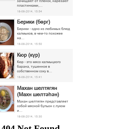
зачищают от пленок, нарезают
пластинками,…
18-08-2014, 15:54
Берики (бөрг)
Берики - одно из любимых блюд
калмыков, в чем-то похожее
на…
18-08-2014, 15:50
Кюр (күр)
Кюр - это мясо калмыцкого
барана, тушенное в
собственном соку в…
18-08-2014, 15:41
Махан шелтягян
(Махн шөлтәһән)
Махан шелтягян представляет
собой мясной бульон с луком
и…
18-08-2014, 15:30