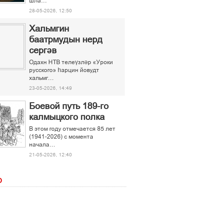
шла…
28-05-2026, 12:50
Хальмгин
баатрмудын нерд
сергәв
Одахн НТВ телеүзләр «Уроки
русского» һарцин йовудт
хальмг…
23-05-2026, 14:49
Боевой путь 189-го
калмыцкого полка
В этом году отмечается 85 лет
(1941-2026) с момента
начала…
21-05-2026, 12:40
О