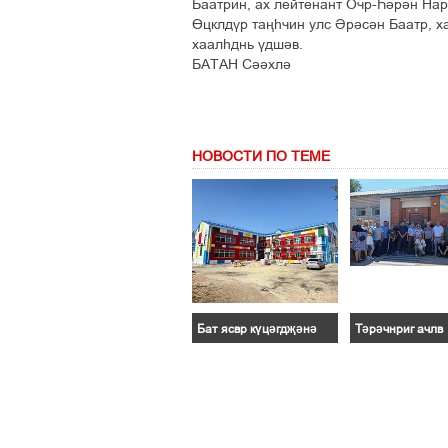
Баатрин, ах лейтенант Очр-Һәрән Нар
Өцклдүр таңһчин улс Әрәсән Баатр, х
хаалһднь үдшәв.
БАТАН Сәәхлә
НОВОСТИ ПО ТЕМЕ
Бат ясвр күцәгдҗәнә
Тәрәчнриг ачлв