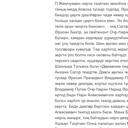
П.Жемчуевин нертә таңһчин эмнлһнә 
таньҗ-медҗ йовсна тускар тодлад, Әр
бәәдлд цергә даалһвран чадм кевәр кү
һольшг хальмг цергч бәәсн мөн. Эн йо
төлә әрүн чинртә бәәсмн», - гиҗ Сагл
Әрәсән Баатр, ах лейтенант Очр-Һәрә
бүләрн, хамдан көдлҗәдг үүрмүдтәһән
нег үлү темдгтә болв. Шин җилин өмн
тоолврарн хувалцв. Тер харһлтд зөрмг
зөргтә улс болтн гисн селвгнь баһчуд
төрскнч седклтә, күцәҗәдг кергтән ит
Шахныка Татьяна болн «Движение пер
Анхана Саглр темдглв. Давсн җилин ч
тускар Әрәсән Президент Владимир Пу
зөрмг кевәр дәәлдҗ, хортыг күүчснә т
Владимир Путин Очр-Һәрән Нарнд Әрә
өргнд бидн Нарн Алексеевичлә харһад
болсн харһлт үр-иньгин таалд давснь
кергтә. Бидн диилвр бәртлән хамдан ц
Алексеевич тиигхд келсн билә. Мана Б
нернь мөңкрх, гиҗ баһчудын нерн деер
Хальмг Таңһчин Олна палатын ахлач 