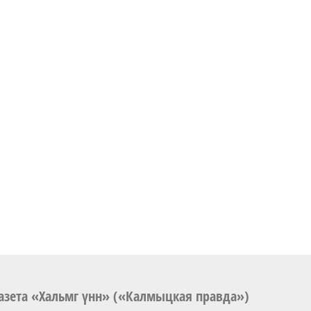
азета «Хальмг үнн» («Калмыцкая правда»)