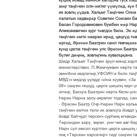
күцәҗ йовад әмнәсн хаһцсна туск һа
зәңг таңһчин олн-әмтиг үүмүләд, күн
ик зовлң үүдәв. Хальмг Таңһчин Олна
палатын седвәрәр Советин Союзин Б
Басан Городовиковин бумбин өөр На
Алексеевичин зург тәвгдсн билә. Эн ө
таңһчин әмтн нааран ирәд, цецгүд тәв
өргәд, Әрәсән Баатрин санл тевчҗәнә
күнд цагла таңһчин улс Әрәсән Баатр
бүлиг дөңнҗ, зовлңгинь хувалцҗана.
Шидр Хальмг Таңһчин эрүл-менд хар
министерствин, П.Жемчуевин нертә т
эмнлһнә көдләчнр,УФСИН-ә болн таң
МВД-н медлд үүлддг олна хүүвин, «За
08» саңгин гешүд, цергә шишлң керг
элчнр, Басңга Баатрин нертә Келн-ул
Һәрән Нарна залу-зөрмгиг тодлад, сан
- Әрәсән Баатр Очр-Һәрән Нарн хальм
таңһчин әмтнә төлә ик зовлңта йовдл 
йовдг баһчудт төрскнч сурһмҗ өгхвидн
Төрскндән хару, зөрмг, үнн-чик авг-б
Нарн сүл әмсхл күртлән цергә шишлң 
гиҗ «Төрскән харсачнр» гидг саңгин т