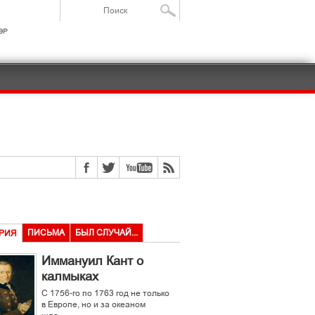
ІР
ПИСЬМА
БЫЛ СЛУЧАЙ...
РИЯ
Иммануил Кант о
калмыках
С 1756-го по 1763 год не только
в Европе, но и за океаном