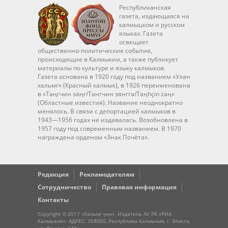
Республиканская
газета, издающаяся на
калмыцком и русском
языках. Газета
освещает
общественно-политические события,
происходящие в Калмыкии, а также публикует
материалы по культуре и языку калмыков.
Газета основана в 1920 году под названием «Улан
хальмг» (Красный калмык), в 1926 переименована
в «Таңгчин зäңг/Тангчин зянггә/Taңhçin zәң»
(Областные известия). Название неоднократно
менялось. В связи с депортацией калмыков в
1943—1956 годах не издавалась. Возобновлена в
1957 году под современным названием. В 1970
награждена орденом «Знак Почёта».
Редакция
Рекламодателям
Сотрудничество
Правовая информация
Контакты
Copyright © 2017 «Хальмг үнн». Издатель АУ РК «РИА
Калмыкия». АДРЕС: 358000, Республика Калмыкия, г. Элиста,