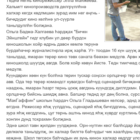
Òåäí³ íåãíü êèíîðåæèññåð Ýëëà Ìàíæååâà.
Õàëüìãò êèíîïðîèçâîäñòâ äåëãð¢ëëºí³
õàëõàð êåãäõ ê´äëìøèí çóðàä èèì íåã ³œãíü -
áè÷êä¢äèã êèíî êåëºí³ óë-ñ¢¢ðë³
òàíüëäóëëºí áîëšàíà.
Îëüãà Áàäìà-Õàëãàåâà ºàðäšàõ "Áè÷êí
Ýéíøòåéí" ãèäã êëóáèí óë äååð á¢ðäñí
êèíîøêîëûí õîéð ´äðíü äàâñí êåìë³ òåð¢í³
á¢ðä³º³÷íð æóðíàëèñòíðëà èðš õàðºâ. Óò- òîîäàí 16 ê¢í ø¢¢š à
òàíüëäàä, ÿìàðàí ò´ð³ð êèíî ò³âõ ñàíàòà á³³õ³í ìåä¢ëâ. Àðâí 
êèíîøêîëä ø¢¢ãäš àâãäâ. Áîëâ õîéð ê´â¢í éèñò³. Òåäí òèèã÷ê³ä
ìåä¢ëâ.
Ê¢¢íäâðèí õ´´í ê¢í áîëºíà ò´ðèí òóñêàð ñîœññí îðëöà÷íð òåð î
àââ. Îäà òåð ò´ð³ð êîìàíäñò õóâàãäñí áàº÷óä ñöåíàðèé áè÷š³í
íààäõíü, ÿìàðàí ºàçðò òåðíü öîêš àâãäõíü ê¢¢íäãäš äèãëãäõìí.
îðëöà÷íð áèéñíü øèèäš àâíà. Áàãøíð òåäíä çóã ä´œ áîëíà, ñóðñ
"ÌàêÃàôôèí" øêîëûí ºàðäà÷ Îëüãà Ãëàäûøåâàí êåëñ³ð, ýäíä çó
´ããäí³. Ðåæèññåð ÿºš ¢¢ëääãíü, ñöåíàðèé ÿºš áè÷ãääãèíü, ñöåí
çóðà ÿºš êåãääãèíü, öóã òåðíü àøòíü êèíîä ÿºš õ¢âðäã ê¢ðòëèíü 
õîíãèí äóíä òîõðàõìí áîëšàíà.
Ýäí³ øêîë òàâí šèëä³í ¢¢ëäš³í³. Îðí-íóòãèí êåñã áàëºñäàð éîâ
äåëê³ë³ òàíüëäóëš, ýí õàëõàð áèëãò³ áàº÷óäûã ÷èê õààëºäíü î
êåš³í³. Øêîë ò´ãñ³ñí áàº÷óäûí èê çóíü êèíîí õàëõàð ê´äëäã óë