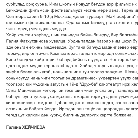
ñóðºóëüä îðš ñóðíà. Èèì øêîëûí éîâóäò áåëäñí àõð ôèëüìñ èê ý
Áè÷êä¢äèí ôèëüìñèí ôåñòèâàëüìóäò êåñãíü ì´ð³ àâíà. Òåðíü èê
Ñåíòÿáðü ñàðèí 9-10-ä Ìîñêâàä šèëèí òóðøàðò "ÌàêÃàôôèíà" 
ôèëüìñèí ôåñòèâàëü áîëíà. Îäà õàëüìã áè÷êä¢ä òàâí õîíãèí ò
÷èãí òåð¢íä ¢ç¢ëãäõíü ìåäãäâ.
Õîéð õîíãòàí õàðºàä, øèí òàíüëäñí áèéíü áè÷êä¢ä éèð áèëãò³ºè
Ãàëèÿ Ôàòõóòäèíîâà õóâàëöâ. Óðäíü òàëäàí ºàçðàð èèì øêîë á¢
ýäí îíüãàí ´ãõèíü ìåäí³âèäí. Çóã òàíà áàº÷óä ìàäíèã ç´â³ð ´âð
ò´ðì¢ä éèð îëí ç¢ñí. Êîìïüþòåðàñ òàëäàí þìàð ýäí ñîíüìñ÷àõø
Êèíî áåëäãäõ õîéð ò´ðèã áàº÷óä áèéñíü ø¢¢š àââ. Íåã ò´ðíü áè÷ê
öàãà ãàäæåòì¢äë³ òåðíü çàëºëäàòà. Õîéðäã÷ ò´ðíü øàšíà òóñê, ê
šèðºë á³³äâ àëü óãàé, íàíü ÷èãí èèì ã¢í òîîëâð ò³âš³í³. Øàší,
ñîíüìñóëäã íàíü ÷èãí òîîòûã ýí äðàìàòè÷åñê ¢¢ä³âðò³í ¢ç¢ëõ ñà
òîîëâðàñ þí ¢¢äõèíü àâãóñòûí 19-ä "Äðóæáà" êèíîòåàòðò èðš õ³
Ýëëà Ìàíæååâàí êåëñ³ð, ýí ò´ñâ øèí ¢éèí óëñëà ýí¢ã òàíüëäóëâ.
áàº÷óä þóíà òóñêàð óõàëšàõèíü, ÿìàðàí ò´ðì¢ä ýäíèã ¢¢ì¢ëš³
êèíîðåæèññåð òåìäãëâ. Öàºàí ñåäêëò³, þìíàñ ³³äãî, ñàíñí ñàíà
´ñ÷³õíü èê áàéðòà éîâäë. Èðã÷ä³í ýäí òàœº÷àí öààðàíäíü äåëã
òåã³ä öóã õàëõèí ä´œ ê¢ðãš, áèëãèíü äåëãð¢ëõ êåðãò³ áîëšàíà.
Ãàëèíà ÕÅÉ×ÈÅÂÀ