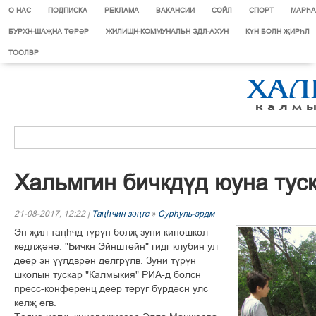
О НАС
ПОДПИСКА
РЕКЛАМА
ВАКАНСИИ
СОЙЛ
СПОРТ
МАРЄА
БУРХН-ШАҖНА ТӨРӘР
ЖИЛИЩН-КОММУНАЛЬН ЭДЛ-АХУН
КҮН БОЛН ҖИРҺЛ
ТООЛВР
Õàëüìãèí áè÷êä¢ä þóíà òóñ
21-08-2017, 12:22 |
Таңһчин зәңгс
»
Сурєуль-эрдм
Ýí šèë òàœº÷ä ò¢ð¢í áîëš çóíè êèíîøêîë
ê´äëš³í³. "Áè÷êí Ýéíøòåéí" ãèäã êëóáèí óë
äååð ýí ¢¢ëäâð³í äåëãð¢ëâ. Çóíè ò¢ð¢í
øêîëûí òóñêàð "Êàëìûêèÿ" ÐÈÀ-ä áîëñí
ïðåññ-êîíôåðåíö äååð òåð¢ã á¢ðä³ñí óëñ
êåëš ´ãâ.