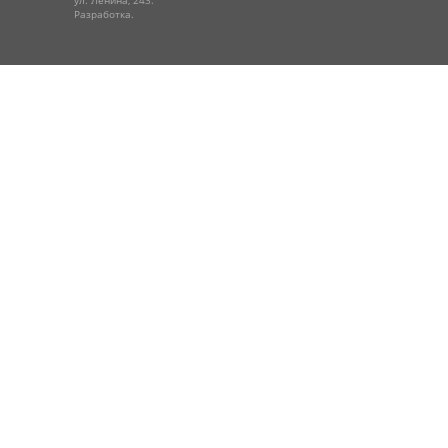
ул. Ленина, 243.
Разработка
.