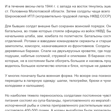
И в течение весны-лета 1944 г. с запада на восток тянулись э
ст. Половинка Молотовской области. Затем солдаты чаще всего
Широковский ИТЛ (исправительно-трудовой лагерь НКВД СССР)
Для бывших солдат внешне был сохранен воинский порядок. Он
батальона, во главе которых стояли офицеры из войск НКВД. Б
начальника штаба, зам. комбата по политчасти. Батальоны состо
отделений. Ротами и взводами командовали сержанты и старши
замполиты, комсорги, назначавшиеся из фронтовиков. Солдаты
деревянных бараках. Спали на двухъярусных кроватях, где под
подушки, набитые соломой, стружкой и опилками. В бараках ст
которые, не в состоянии были обогреть большое и насквозь п
водилось большое количество клопов и блох, которые не давали
У многих поначалу была военная форма. Но вскоре она поизнос
переодеты в лагерную одежду: шапки, телогрейки, брюки и чуни
колодками и калошами).
Но наиболее тяжело переносилось солдатами постоянное чувст
питания состоял из супа-баланды, приготовленного из мерзлой 
испорченной рыбы и слегка приправленного растительным мас
составляла 400-500 грамм. А нормы выработки были запредель