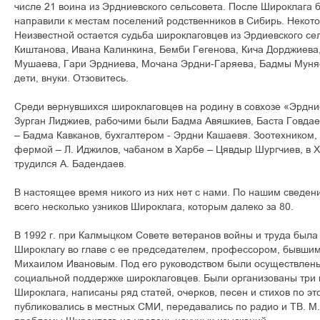
числе 21 воина из Эрдниевского сельсовета. После Широклага 
направили к местам поселений родственников в Сибирь. Некото
Неизвестной остается судьба широклаговцев из Эрдиевского с
Киштанова, Ивана Калинкина, Бемби Гегенова, Кича Дорджиев
Мушаева, Гари Эрдниева, Мочана Эрдни-Гаряева, Бадмы Муняев
дети, внуки. Отзовитесь.
Среди вернувшихся широклаговцев на родину в совхозе «Эрдни
Зурган Лиджиев, рабочими были Бадма Авяшкиев, Баста Говда
– Бадма Кавканов, бухгалтером - Эрдни Кашаевя. Зоотехником
фермой – Л. Иджилов, чабаном в Харбе – Цявдыр Шургчиев, в Ху
трудился А. Бадендаев.
В настоящее время никого из них нет с нами. По нашим сведен
всего несколько узников Широклага, которым далеко за 80.
В 1992 г. при Калмыцком Совете ветеранов войны и труда была
Широклагу во главе с ее председателем, профессором, бывши
Михаилом Ивановым. Под его руководством были осуществлен
социальной поддержке широклаговцев. Были организованы три 
Широклага, написаны ряд статей, очерков, песен и стихов по эт
публиковались в местных СМИ, передавались по радио и ТВ. М