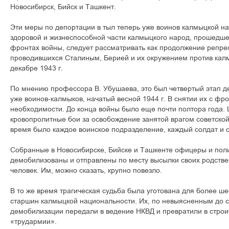
Новосибирск, Бийск и Ташкент.
Эти меры по депортации в тыл теперь уже воинов калмыцкой н
здоровой и жизнеспособной части калмыцкого народ, прошедше
фронтах войны, следует рассматривать как продолжение репрес
проводившихся Сталиным, Берией и их окружением против калм
декабре 1943 г.
По мнению профессора В. Убушаева, это был четвертый этап д
уже воинов-калмыков, начатый весной 1944 г. В снятии их с фр
необходимости. До конца войны было еще почти полтора года
кровопролитные бои за освобождение занятой врагом советской 
время было каждое воинское подразделение, каждый солдат и 
Собранные в Новосибирске, Бийске и Ташкенте офицеры и пол
демобилизованы и отправлены по месту высылки своих родстве
человек. Им, можно сказать, крупно повезло.
В то же время трагическая судьба была уготована для более ше
старшин калмыцкой национальности. Их, по невыясненным до с
демобилизации передали в ведение НКВД и превратили в строи
«трудармии».