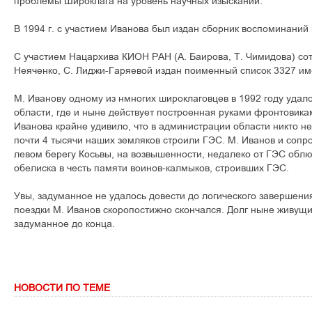
проблемы Широклага на уровень научных изысканий.
В 1994 г. с участием Иванова был издан сборник воспоминаний
С участием Нацархива КИОН РАН (А. Баирова, Т. Чимидова) сот
Неяченко, С. Лиджи-Гаряевой издан поименный список 3327 им
М. Иванову одному из нмногих широклаговцев в 1992 году удал
области, где и ныне действует построенная руками фронтовика
Иванова крайне удивило, что в администрации области никто не 
почти 4 тысячи наших земляков строили ГЭС. М. Иванов и соп
левом берегу Косьвы, на возвышенности, недалеко от ГЭС обл
обелиска в честь памяти воинов-калмыков, строивших ГЭС.
Увы, задуманное не удалось довести до логического завершени
поездки М. Иванов скоропостижно скончался. Долг ныне живущ
задуманное до конца.
НОВОСТИ ПО ТЕМЕ