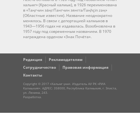
хальмг» (Красный калмык), в 1926 переименована
в «Таңгчин зäңг/Тангчин зянггә/Taңhçin zәң»
(Областные известия). Название неоднократно
менялось. В связи с депортацией калмыков в
1943—1956 годах не издавалась. Возобновлена в
1957 году под современным названием. В 1970
награждена орденом «Знак Почёта».
Редакция
Рекламодателям
Сотрудничество
Правовая информация
Контакты
Copyright © 2017 «Хальмг үнн». Издатель АУ РК «РИА
Калмыкия». АДРЕС: 358000, Республика Калмыкия, г. Элиста,
ул. Ленина, 243.
Разработка
.