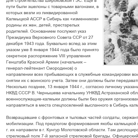
для строительства Широковской ГЭС. Еще в
пути были эшелоны с товарными вагонами, в
которых везли из ликвидированной
Калмыцкой АССР в Сибирь как «изменников»
родины их жен, детей, престарелых
родителей. Основанием послужил указ
Президиума Верховного Совета ССР от 27
декабря 1943 года. Буквально вслед за этим
указом уже 8 января 1944 года было принято
секретное распоряжение VIII управления
Генштаба Красной Армии (начальник –
генерал-лейтенант Смородинов) о
направлении всех прибывающих в служебные командировки вои
снятии их с воинского учета. Затем они должны были передават
Несколько позднее, 13 января 1944 г., согласно личному указа
НКВД СССР В. Чернышева начальнику УНКВД Астраханской обла
военнослужащие-калмыки должны были без оружия организован
направляться в места спецпоселений высланного в Сибирь кал
Возвращавшие с фронтовых и тыловых частей солдаты, сержант
мобилизации. Под предлогом формирования якобы калмыцкой в
г. их направили в г. Кунгур Молотовской области. Там дислоцир
стрелковый полк 7-й запасной стрелковой бригады. Офицерский