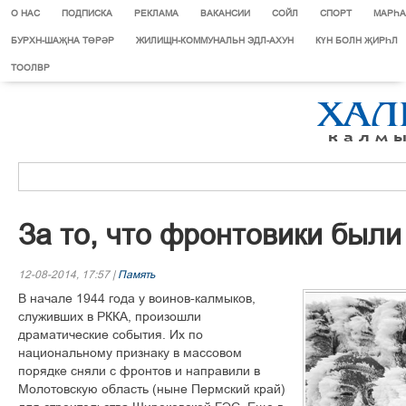
О НАС
ПОДПИСКА
РЕКЛАМА
ВАКАНСИИ
СОЙЛ
СПОРТ
МАРЄА
БУРХН-ШАҖНА ТӨРӘР
ЖИЛИЩН-КОММУНАЛЬН ЭДЛ-АХУН
КҮН БОЛН ҖИРҺЛ
ТООЛВР
За то, что фронтовики был
12-08-2014, 17:57 |
Память
В начале 1944 года у воинов-калмыков,
служивших в РККА, произошли
драматические события. Их по
национальному признаку в массовом
порядке сняли с фронтов и направили в
Молотовскую область (ныне Пермский край)