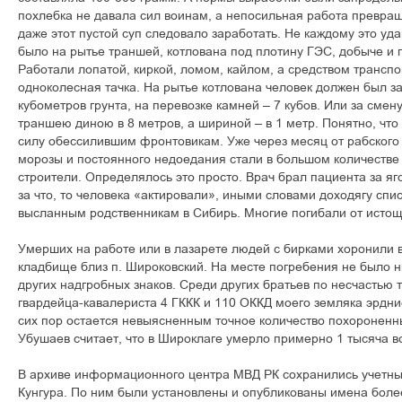
похлебка не давала сил воинам, а непосильная работа превращ
даже этот пустой суп следовало заработать. Не каждому это уд
было на рытье траншей, котлована под плотину ГЭС, добыче и 
Работали лопатой, киркой, ломом, кайлом, а средством трансп
одноколесная тачка. На рытье котлована человек должен был з
кубометров грунта, на перевозке камней – 7 кубов. Или за смен
траншею диною в 8 метров, а шириной – в 1 метр. Понятно, что
силу обессилившим фронтовикам. Уже через месяц от рабского
морозы и постоянного недоедания стали в большом количеств
строители. Определялось это просто. Врач брал пациента за яг
за что, то человека «актировали», иными словами доходягу спи
высланным родственникам в Сибирь. Многие погибали от истощ
Умерших на работе или в лазарете людей с бирками хоронили 
кладбище близ п. Широковский. На месте погребения не было н
других надгробных знаков. Среди других братьев по несчастью 
гвардейца-кавалериста 4 ГККК и 110 ОККД моего земляка эрдн
сих пор остается невыясненным точное количество похороненн
Убушаев считает, что в Широклаге умерло примерно 1 тысяча в
В архиве информационного центра МВД РК сохранились учетны
Кунгура. По ним были установлены и опубликованы имена более