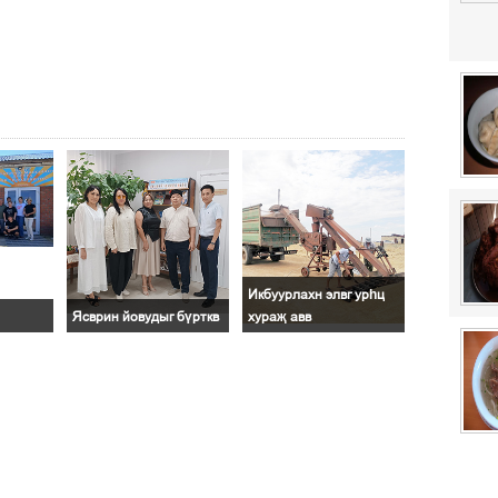
Икбуурлахн элвг урһц
Ясврин йовудыг бүрткв
хураҗ авв