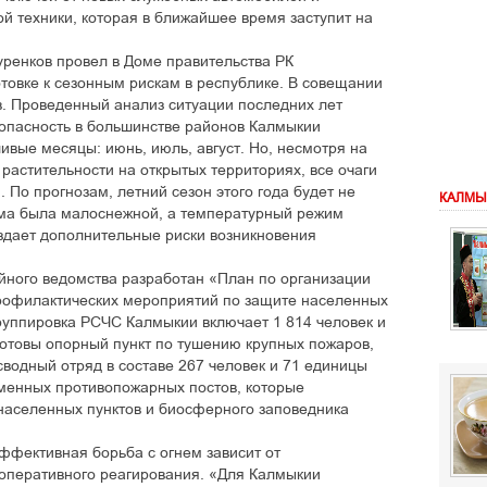
й техники, которая в ближайшее время заступит на
ренков провел в Доме правительства РК
товке к сезонным рискам в республике. В совещании
в. Проведенный анализ ситуации последних лет
оопасность в большинстве районов Калмыкии
ивые месяцы: июнь, июль, август. Но, несмотря на
растительности на открытых территориях, все очаги
 По прогнозам, летний сезон этого года будет не
КАЛМЫ
ма была малоснежной, а температурный режим
здает дополнительные риски возникновения
ного ведомства разработан «План по организации
профилактических мероприятий по защите населенных
руппировка РСЧС Калмыкии включает 1 814 человек и
готовы опорный пункт по тушению крупных пожаров,
водный отряд в составе 267 человек и 71 единицы
еменных противопожарных постов, которые
населенных пунктов и биосферного заповедника
эффективная борьба с огнем зависит от
 оперативного реагирования. «Для Калмыкии