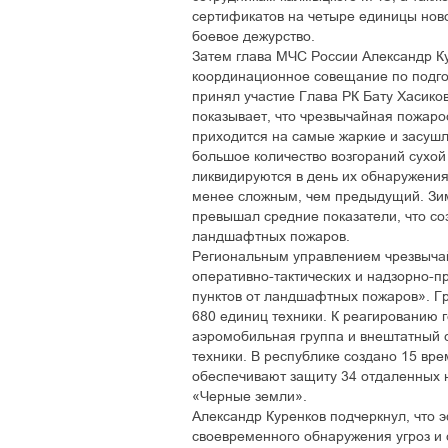
сертификатов на четыре единицы ново
боевое дежурство.
Затем глава МЧС России Александр Ку
координационное совещание по подго
принял участие Глава РК Бату Хасико
показывает, что чрезвычайная пожар
приходится на самые жаркие и засушл
большое количество возгораний сухой 
ликвидируются в день их обнаружения.
менее сложным, чем предыдущий. Зи
превышал средние показатели, что со
ландшафтных пожаров.
Региональным управлением чрезвычай
оперативно-тактических и надзорно-
пунктов от ландшафтных пожаров». Г
680 единиц техники. К реагированию 
аэромобильная группа и внештатный с
техники. В республике создано 15 вр
обеспечивают защиту 34 отдаленных 
«Черные земли».
Александр Куренков подчеркнул, что 
своевременного обнаружения угроз и