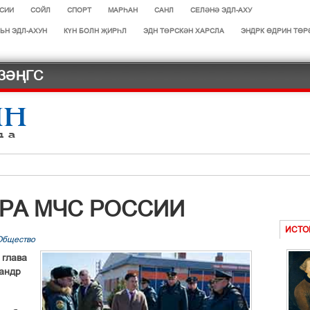
СИИ
СОЙЛ
СПОРТ
МАРЄАН
САНЛ
СЕЛӘНӘ ЭДЛ-АХУ
ЬН ЭДЛ-АХУН
КҮН БОЛН ҖИРҺЛ
ЭДН ТӨРСКӘН ХАРСЛА
ЭНДРК ҐДРИН ТҐР
ЗӘҢГС
РА МЧС РОССИИ
авв
ИСТО
Общество
ОТРАСЛИ
 глава
сачнр
андр