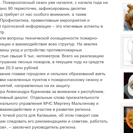
. Пожароопасный сезон уже начался, с начала года на
ано 90 термоточек, зафиксированы десятки
требует от нас особого внимания, а также
. Профилактика, превентивные мероприятия и
й прогнозной информации – это ключевые аспекты в
тр.
ели вопросы технической оснащенности пожарно-
ации и взаимодействия всех структур. На землях
ваны уход и устройство противопожарных
тью свыше 9 тыс. километров. Всего на реализацию
тушение лесных пожаров, в текущем году из средств
е 20,5 млн рублей.
зание главам городских и сельских образований взять
вки населенных пунктов к пожароопасному сезону и
иятий, направленных на их защиту.
ра Александра Куренкова за внимание к республике,
тивный диалог. Отдельные слова признательности
онального управления МЧС Мергену Мальтинову и
взаимодействие и участие в развитии региона.
точкой роста для Калмыкии, об этом говорит сам
ем следовать его рекомендациям и советам, работать
ов», – заключил руководитель региона.