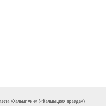
азета «Хальмг үнн» («Калмыцкая правда»)