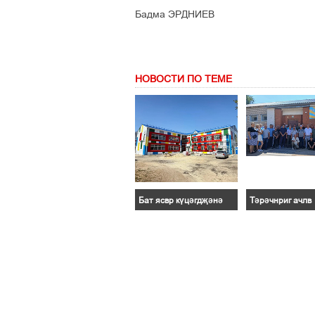
Бадма ЭРДНИЕВ
НОВОСТИ ПО ТЕМЕ
Бат ясвр күцәгдҗәнә
Тәрәчнриг ачлв