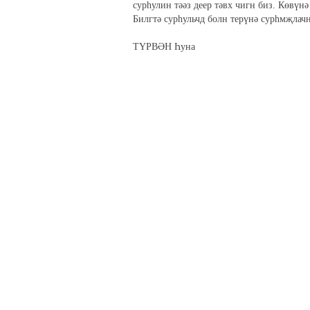
сурһулин тәәз деер тәвх чигн биз. Көвүнә
Билгтә сурһульчд болн терүнә сурһмҗла
ТҮРВӘН Һуна