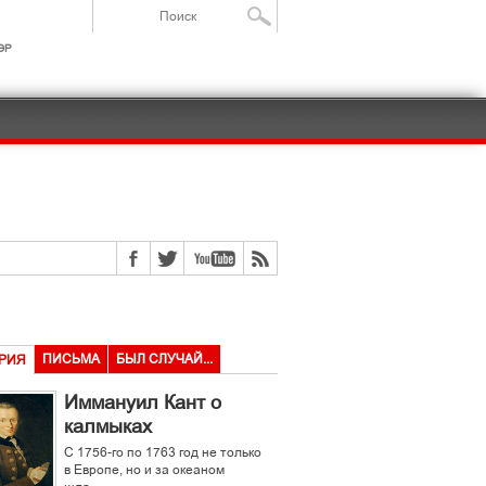
ІР
ПИСЬМА
БЫЛ СЛУЧАЙ...
РИЯ
Иммануил Кант о
калмыках
С 1756-го по 1763 год не только
в Европе, но и за океаном