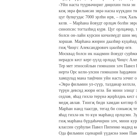
-Уйн наста түүрвәчнриг дөңнхин төлә эн
кеҗ эврә фильмсән эврә насна күүкдин тө
цуг булңгудас 7000 эрлһн ирв, – гиҗ Ха
келв. – Марһана йовудт орлцач болһн эвр
синопсис тогталһнд күрв. Цуг орлцачнр,
болсн он-лайн курсин кичәлмүдт шин мед
хоршав. Марһана жюрин даалһвр күцәһәд,
гиҗ Чиңгс Александрович цәәлһвр өгв.
Москвад болсн ик наадмин йовудт сурһмҗ
нерәдсн кесг керг-үүлд орлцад Чиңгс Ал
Тер мет этносойлын гимназин элч Павел
нертә Орс келн-улсин гимназин һардачин
хамцулад мана таңһчин уйн наста элчиг 
«Эврә фильмин ул-сүүр, талданар келхлә,
түрүн девсңд жюри өглә. Би мини элнцг 
седләв, яһад гихлә терүнә җирһлднь кесг
медҗ авлав. Тиигҗ бидн хамдан көтлвр б
Марһан нанд таасгдв, тегәд би соньмсҗ 
яһад гихлә ик то күн марһанд орлцсмн. З
гиҗ марһана бүрдәһәчнрин элч, мини кур
классин сурһульч Павел Пипенко маднд к
Ода фильмин сценарий үүдәснә хөөн Паве