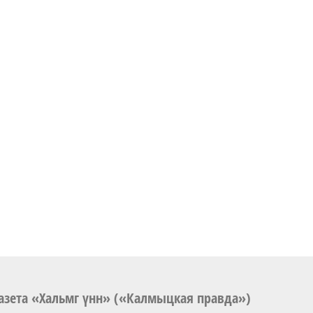
азета «Хальмг үнн» («Калмыцкая правда»)