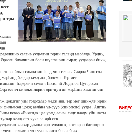
удт
 кесг
д,
ри эднә
а
 хальмг
йлын
Эдн
ределкино селәнә үүдәлтин герин талвңд марһлдв. Урднь,
н Әрәсән бичәчнрин болн шүлгчнрин амрдг, үүдәврән бичҗ
н этносойлын гимназин һардачин селвгч Саарла Чиңгслә
 марһанд белдвр кехд дөң болсмн. Тер мет
гимназин һардачин селвгч Василий Лодянов Цугәрәсән
 Сергеевич кинокөтлврин орн-нутгин марһана хамгин сән
һҗ цокдгиг улм тодрхаһар медҗ авв, тер мет шинҗләчнрин
ән фильмсән цокҗ авлһна ул-сүүр (синопсис) үүдәв. Аштнь
ВИДЕ
Тиим кевәр «Бичкндк цаг урмд өгнә» гидг наадм уйн наста
тускар келҗ өгх чухл эв-арһ өгв.
ә үүдәлтин халхар дамшлтарн хувалцҗ, көтлврән багшнрин
ә түрүн фильмин ул-сүүрнь чигн болад бәәх.