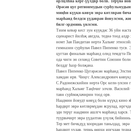
орлцлһна керг-үүлдвр болв. Терүнә йов
Әрәсән цуг регионмудын сурһульмудын
миңһн күүкн-көвүн эврә көтлврән бичә
марһанд белдсн үүдәврән йовулсмн, жю
билг-эрдминь үнлсмн.
Тиим кевәр кесг зун күүкдәс 36 уйн наст
сценарист йилһҗ авгдла, теднә тоод алдр
номт Зая Пандитан нертә Хальмг этносо
гимназин сурһульч Павел Пипенко тусв. 
цугтан финалын марһанд олнд темдгтә Пе
ода чигн эн селәнд Советин Союзин бол
белддг һазр болҗана.
Павел Пипенко Цугәрәсән марһанд Элсти
хамдан ирв. Чиңгс Александрович көвүнд
С.Радонежскийин нертә Орс келн-улсин 
марһанд Хальмг Таңһчиг элчлв. Василий
тавн сурһмҗлачнрин тоод орв.
Наадмин йовудт көвүд болн күүкд кино я
һардврт эврә көтлврмүдән ясрулад, иргчд
эдн терүг наадмин ашлгч марһанд харсв. 
түүрвәчнрт эврә үүдәлтән үзүлҗ бийиннь 
Тер мет бичкдүд хоорндан таньлдад, эвр
һардврт үүдәв, тернь өөрхн иргчдән тедн