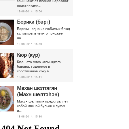
зачищают от пленок, нарезают
пластинками,…
18-08-2014, 15:54
Берики (бөрг)
Берики - одно из любимых блюд
калмыков, в чем-то похожее
на…
18-08-2014, 15:50
Кюр (күр)
Кюр - это мясо калмыцкого
барана, тушенное в
собственном соку в…
18-08-2014, 15:41
Махан шелтягян
(Махн шөлтәһән)
Махан шелтягян представляет
собой мясной бульон с луком
и…
18-08-2014, 15:30