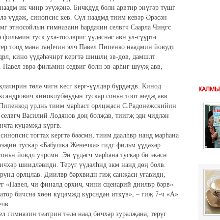
 наадм ик чинр зүүҗәнә. Бичкдүд болн арвтнр энүгәр түшг
лә үүдәҗ, синопсис кев. Сүл наадмд тиим кевәр Әрәсән
льмг этносойлын гимназаин һардачин селвгч Саарла Чиңгс
ә фильмин туск уха-тоолвриг үүдәснәс авн ул-сүүртә
 тер тоод мана таңһчин элч Павел Пипенко наадмин йовудт
рл, кино үүдәһәчнрт кергтә шишлң эв-дов, дамшлт
 Павел эврә фильмин седвиг болн эв-арһиг шүүҗ авв, –
лачнрин төлә чигн кесг керг-үүлдвр бүрдәгдв. Кинод
КАЛМЫ
ександрович киноклубмудын тускар соньн тоот медҗ авв.
 Пипенкод урднь тиим марһаст орлцҗасн С.Радонежскийин
 селвгч Василий Лодянов дөң болҗав, тиигҗ эдн чидлән
ончта күцәмҗд күргв.
 синопсис тогтах кергтә бәәсмн, тиим даалһвр нанд марһана
ээҗин тускар «Бабушка Женечка» гидг фильм үүдәхәр
 соньн йовдл учрсмн. Эн үүдәгч марһана тускар би экәсн
ичхәр шиидләвидн. Терүг үүдәлһнд экм нанд дөң болв.
терүнд орлцлав. Диилвр бәрхвидн гиҗ санҗасн угавидн,
уг «Павел, чи финалд орхич, чини сценарий диилвр бәрв»
атор бичснә хөөн күцәмҗд күрсндән иткүв», – гиҗ 7-ч «А»
елв.
л гимназин театрин төлә наад бичхәр зуралҗана, терүг