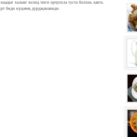
 наадыг хальмг келнд чигн орчулхла туста болхнь лавта.
чнрт бидн күцәмҗ дурдҗанавидн.