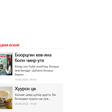
ЦКАЯ КУХНЯ
Боорцгин кев-янз
болн чинр-утх
Күүкд улс һуйр искәһәд, боорцг
кеҗ белддг. Цаһана боорцг
йирин…
13-02-2025, 09:00
Хуурсн ці
Хальмг ціід цуєар дурта. Би
бичкндін хуурсн ці ууљ…
26-08-2020, 15:26