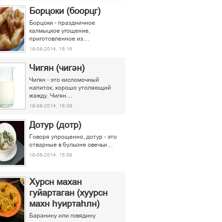
Борцоки (боорцг)
Борцоки - праздничное
калмыцкое угощение,
приготовленное из…
18-08-2014, 16:16
Чигян (чигән)
Чигян - это кисломочный
напиток, хорошо утоляющий
жажду. Чигян…
18-08-2014, 16:09
Дотур (дотр)
Говоря упрощенно, дотур - это
отварные в бульоне овечьи…
18-08-2014, 15:59
Хурсн махан
гуйартаган (хуурсн
махн һуиртаһлн)
Баранину или говядину