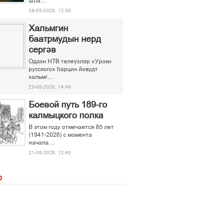
шла…
28-05-2026, 12:50
Хальмгин
баатрмудын нерд
сергәв
Одахн НТВ телеүзләр «Уроки
русского» һарцин йовудт
хальмг…
23-05-2026, 14:49
Боевой путь 189-го
калмыцкого полка
В этом году отмечается 85 лет
(1941-2026) с момента
начала…
21-05-2026, 12:40
О