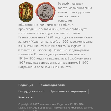
Республиканская
газета, издающаяся на
калмыцком и русском
языках. Газета
освещает
общественно-политические события,
происходящие в Калмыкии, а также публикует
материалы по культуре и языку калмыков.
Газета основана в 1920 году под названием «Улан
хальмг» (Красный калмык), в 1926 переименована
в «Таңгчин зäңг/Тангчин зянггә/Taңhçin zәң»
(Областные известия). Название неоднократно
менялось. В связи с депортацией калмыков в
1943—1956 годах не издавалась. Возобновлена в
1957 году под современным названием. В 1970
награждена орденом «Знак Почёта».
Редакция
Рекламодателям
Сотрудничество
Правовая информация
Контакты
Copyright © 2017 «Хальмг үнн». Издатель АУ РК «РИА
Калмыкия». АДРЕС: 358000, Республика Калмыкия, г. Элиста,