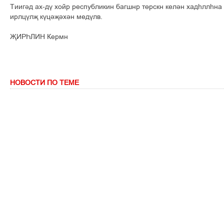
Тиигәд ах-дү хойр республикин багшнр төрскн келән хадһллһна 
ирлцүлҗ күцәҗәхән медүлв.
ҖИРҺЛИН Кермн
НОВОСТИ ПО ТЕМЕ