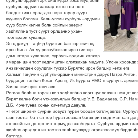
сурһуль-эрдмин эрк биш күцәх зокалмуд болн
сурһуль-эрдмин халхар тогтсн ни-негн
бәәдл» гиҗ нерәдгдсн нәрн төрәр сүүрт
күүндвр болсмн. Келн-улсин сурһуль –эрдмин
сүүр болгч келнә болн сойлын зөөриг
хадһллһна туст сүүрт орлцачнр ухан-
тоолврарн хувалцв.
Эн өдрмүдт таңһчд бурятин багшнр гиичлҗ
ирсн билә. Ах-дү республикәс ирсн гиичнр
дамшлтарн хувалцад, сурһуль-эрдмин халхар
ямаран шин тоот көдлмштән олзлҗахан медүлв. Улсин хоорндк з
янз кичәлдән орулдгин тускар Бурятяс ирсн багшнр келҗ өгв.
Хальмг Таңһчин сурһуль-эрдмин министрин дарук Натра Антон,
бүрдәцин толһач Көкән Арслң, Ик Буурла РМО-н сурһуль-эрдми
Заяна гиичнриг тосч авв.
Регион болһнд төрскн кел хадһллһна кергт цуг халхин нөкцлт ке
Бурят келнә болн утх-зокъялын багшнр У.Б. Бадмаева, С.Р. Нам
Д.Б. Ирчитуева соньн кичәлмүд давулв.
«Төгрг ширән» сүүрин йовудт һурвн бооцан батлҗ авгдв. Сурһу
шин тоотыг батлсн тер һурвн зөвшәл багшнрин көдлмшт сән дө
этносойлын делгрлтин төрмүдлә залһлдата. Сурһуль-эрдмин ха
җирһлд орҗадг шин тоотла залһлдулҗадг агроклассмуд бүрдәлһ
батлгдв.