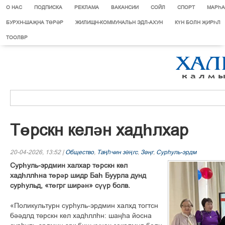
О НАС
ПОДПИСКА
РЕКЛАМА
ВАКАНСИИ
СОЙЛ
СПОРТ
МАРЄА
БУРХН-ШАҖНА ТӨРӘР
ЖИЛИЩН-КОММУНАЛЬН ЭДЛ-АХУН
КҮН БОЛН ҖИРҺЛ
ТООЛВР
Төрскн келән хадһлхар
20-04-2026, 13:52 |
Общество
,
Таңһчин зәңгс
,
Зіњг
,
Сурєуль-эрдм
Сурһуль-эрдмин халхар төрскн кел
хадһллһна төрәр шидр Баһ Буурла дунд
сурһульд, «төгрг ширән» сүүр болв.
«Поликультурн сурһуль-эрдмин халхд тогтсн
бәәдлд төрскн кел хадһллһн: шаңһа йосна