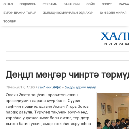
О НАС
ПОДПИСКА
РЕКЛАМА
ВАКАНСИИ
СОЙЛ
СПОРТ
МАРЄА
БУРХН-ШАҖНА ТӨРӘР
ЖИЛИЩН-КОММУНАЛЬН ЭДЛ-АХУН
КҮН БОЛН ҖИРҺЛ
ТООЛВР
Ä´œöë ì´œã³ð ÷èíðò³ ò´ðì¢
10-03-2017, 17:03 |
Таңһчин зәңгс
»
Эндрк ґдрин тґрір
Îäàõí Ýëñòä òàœº÷èí ïðàâèòåëüñòâèí
ïðåçèäèóìèí äàðàíè ñ¢¢ð áîëâ. Ñ¢¢ðèã
òàœº÷èí ïðàâèòåëüñòâèí Àõëà÷ Èãîðü Çîòîâ
ºàðäš äàâóëâ. Ò¢ð¢ë³ä òàœº÷èí ýð¢ë-ìåíä
õàðëºíà ó÷ðåæäåíüñèã áîëí ³ìòèã, òåð äîòð
ëüãîòí áàãèí óëñèã, ýì³ð òåòêëºèã ÿñðóëëºíà