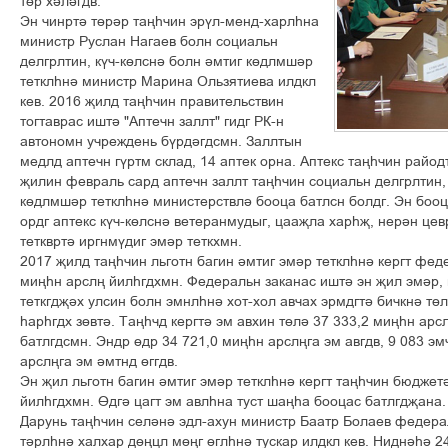
ò´ð õ³ë³ãäâ.
Ýí ÷èíðò³ ò´ð³ð òàœº÷èí ýð¢ë-ìåíä-õàðëºíà
ìèíèñòð Ðóñëàí Íàãàåâ áîëí ñîöèàëüí
äåëãðëòèí, ê¢÷-ê´ëñí³ áîëí ³ìòèã ê´äëìø³ð
òåòêëºí³ ìèíèñòð Ìàðèíà Îëüçÿòèåâà èëäêë
êåâ. 2016 šèëä òàœº÷èí ïðàâèòåëüñòâèí
òîãòàâðàñ èøò³ "Àïòå÷í çàëëò" ãèäã ÐÊ-í
àâòîíîìí ó÷ðåæäåíü á¢ðä³ãäñìí. Çàëëòûí
ìåäëä àïòå÷í ã¢ðòì ñêëàä, 14 àïòåê îðíà. Àïòåêñ òàœº÷èí ðàéîä
šèëèí ôåâðàëü ñàðä àïòå÷í çàëëò òàœº÷èí ñîöèàëüí äåëãðëòèí, 
ê´äëìø³ð òåòêëºí³ ìèíèñòåðñòâë³ áîîöà áàòëñí áîëäã. Ýí áîî
îðäã àïòåêñ ê¢÷-ê´ëñí³ âåòåðàíìóäûã, öààšëà õàðºš, íåð³í öåâ
òåòêâðò³ èðãíì¢äèã ýì³ð òåòêõìí.
2017 šèëä òàœº÷èí ëüãîòí áàãèí ³ìòèã ýì³ð òåòêëºí³ êåðãò ôåä
ìèœºí àðñëœ éèëºãäõìí. Ôåäåðàëüí çàêàíàñ èøò³ ýí šèë ýì³ð,
òåòêãäš³õ óëñèí áîëí ýìíëºí³ õîò-õîë àâ÷àõ ýðìäãò³ áè÷êí³ ò´
ºàðºãäõ ç´âò³. Òàœº÷ä êåðãò³ ýì àâõèí ò´ë³ 37 333,2 ìèœºí àð
áàòëãäñìí. Ýíäð ´äð 34 721,0 ìèœºí àðñëœãà ýì àâãäâ, 9 083 ý
àðñëœãà ýì ³ìòíä ´ããäâ.
Ýí šèë ëüãîòí áàãèí ³ìòèã ýì³ð òåòêëºí³ êåðãò òàœº÷èí áþäæåò
éèëºãäõìí. ¥äã³ öàãò ýì àâëºíà òóñò øàœºà áîîöàñ áàòëãäšàíà.
Äàðóíü òàœº÷èí ñåë³í³ ýäë-àõóí ìèíèñòð Áààòð Áîëàåâ ôåäåðà
ò³ðëºí³ õàëõàð ä´œöë ì´œã ´ãëºí³ òóñêàð èëäêë êåâ. Íèäí³º³ 2