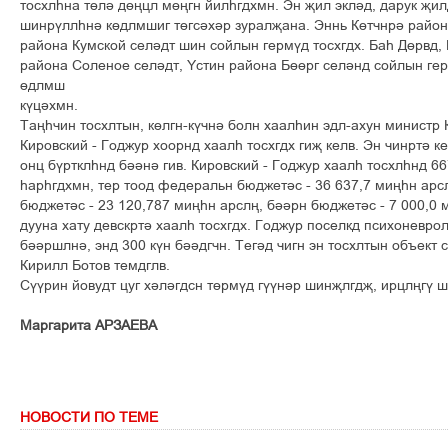
òîñõëºíà ò´ë³ ä´œöë ì´œãí éèëºãäõìí. Ýí šèë ýêë³ä, äàðóê šè
øèíð¢ëëºí³ ê´äëìøèã ò´ãñ³õ³ð çóðàëšàíà. Ýííü Ê´ò÷íð³ ðàéîí
ðàéîíà Êóìñêîé ñåë³äò øèí ñîéëûí ãåðì¢ä òîñõãäõ. Áàº Ä´ðâä,
ðàéîíà Ñîëåíîå ñåë³äò, ¡ñòèí ðàéîíà Á´´ðã ñåë³íä ñîéëûí ãå
´äëìø
ê¢ö³õìí.
Òàœº÷èí òîñõëòûí, ê´ëãí-ê¢÷í³ áîëí õààëºèí ýäë-àõóí ìèíèñòð
Êèðîâñêèé - Ãîäæóð õîîðíä õààëº òîñõãäõ ãèš êåëâ. Ýí ÷èíðò³ ê
îíö á¢ðòêëºíä á³³í³ ãèâ. Êèðîâñêèé - Ãîäæóð õààëº òîñõëºíä 6
ºàðºãäõìí, òåð òîîä ôåäåðàëüí áþäæåò³ñ - 36 637,7 ìèœºí àðñ
áþäæåò³ñ - 23 120,787 ìèœºí àðñëœ, á³³ðí áþäæåò³ñ - 7 000,0 
äóóíà õàòó äåâñêðò³ õààëº òîñõãäõ. Ãîäæóð ïîñåëêä ïñèõîíåâðî
á³³ðøëí³, ýíä 300 ê¢í á³³äã÷í. Òåã³ä ÷èãí ýí òîñõëòûí îáúåêò 
Êèðèëë Áîòîâ òåìäãëâ.
Ñ¢¢ðèí éîâóäò öóã õ³ë³ãäñí ò´ðì¢ä ã¢¢í³ð øèíšëãäš, èðöëœã¢ 
Ìàðãàðèòà ÀÐÇÀÅÂÀ
НОВОСТИ ПО ТЕМЕ