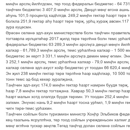
ìèœºí àðñëœ éèëºãäñìí, òåð òîîä ôåäåðàëüí áþäæåò³ñ - 64 731
òàœº÷èí áþäæåò³ñ 3 407,0 ìèœºí àðñëœ. Ä´œöë ì´œã ´ãñí³ àøíü 
àºóíü 101,5 ïðîöåíòä õàäºëãäâ. 249,2 ìèœºí ãåêòàð ºàçðò ò³ð³
áîëõëà 251,9 ãåêòàð àºó ºàçðò ò³ð³ ò³ðš, óðºö õóðàš àâñìí.11
çóðà ê¢ö³ñìí.
²ð³ñ³í ñåë³í³ ýäë-àõóí ìèíèñòåðñòâë³ áîëí òàœº÷èí ïðàâèòåëü
òîãòàâðëà èðëö³ò³º³ð 2017 šèëä ò³ð³ ò³ðëºí³ áîëí òåìñ óðºàë
ôåäåðàëüí áþäæåò³ñ 63 289,3 ìèœºí àðñëœãà ä´œöë ì´œãí éèëºã
õàëõàð - 61,789,3 ìèœºí àðñëœ, òåìñ óðºàëºíà õàëõàð - 1 500 ì
áþäæåò³ñ ýí êåðãò 3 331,1 ìèœºí àðñëœãà äåìèí ì´œã ´ãõìí. Ýí
3 252,1 ìèœºí àðñëœ, òåìñ óðºàëºíà õàëõàð - 79,0 ìèœºí àðñëœ.
õàëõàð ñåë³í³ ýäë-àõóñò õîéð áþäæåò³ñ óò òîîäàí 66 620,4 ìèœ
Ýí šèë 238 ìèœºí ãåêòàð ò³ð³ ò³ðëºí³ ºàçð õàäºëõàð, 10 500 ò
òîíí òåìñ ýä-áîä êåõ³ð çóðàëšàíà,
Òàœº÷èí ýäë-àõóñ 174,0 ìèœºí ãåêòàð ºàçðò íàìðèí áóóäÿ ò³ðš, 
ºàçð 7,8 ìèœºí ãåêòàð òîãòàšàíà. Õàâðàð 50,3 ìèœºí ãåêòàð ºàçð
ºàçðò ìàëûí õîòä îëçëãäõ áóóäÿ ò³ðõìí. Óò òîîäàí 252,4 ìèœºí 
ýçëõìí. Ýí¢í³ñ íàíü 9,2 ìèœºí ºàçðò òîñíà óðºìë, 1,9 ìèœºí ãå
÷èãí ò³ð³-òåìñ óðºàõìí.
Òàœº÷èí ñîéëûí áîëí òóðèçìèsí ìèíèñòð Õîœºð Ýëüáèêîâ ôåäå
êåö-òààëûíü ÿñðóëëºíà, òåð òîîä ñîéëûí ó÷ðåæäåíüñèí õàëõèã 
ì´œã ´ãëºí³ òóñêàð ç³œãëâ.Òåã³ä òàœº÷ä äîëàí ñåë³í³ ñîéëûí 