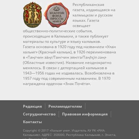
Республиканская
газета, издающаяся на
калмыцком и русском
языках. Газета
освещает
общественно-политические события,
происходящие в Калмыкии, а также публикует
материалы по культуре и языку калмыков.
Газета основана в 1920 году под названием «Улан
хальмг» (Красный калмык), в 1926 переименована
в «Таңгчин зäңг/Тангчин зянггә/Taңhçin zәң»
(Областные известия). Название неоднократно
менялось. В связи с депортацией калмыков в
1943—1956 годах не издавалась. Возобновлена в
1957 году под современным названием. В 1970
награждена орденом «Знак Почёта».
Редакция
Рекламодателям
Сотрудничество
Правовая информация
Контакты
Copyright © 2017 «Хальмг үнн». Издатель АУ РК «РИА
Калмыкия». АДРЕС: 358000, Республика Калмыкия, г. Элиста,