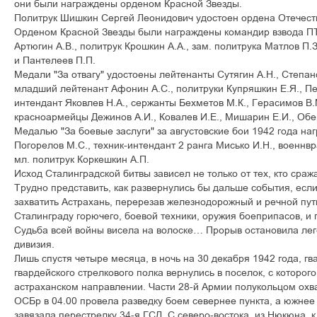
îíè áûëè íàãðàæäåíû îðäåíîì Êðàñíîé Çâåçäû.
Ïîëèòðóê Øèøêèí Ñåðãåé Ëåîíèäîâè÷ óäîñòîåí îðäåíà Îòå÷åñòâ
Îðäåíîì Êðàñíîé Çâåçäû áûëè íàãðàæäåíû êîìàíäèð âçâîäà Ï
Àðòþãèí À.Â., ïîëèòðóê Êðîøêèí À.À., çàì. ïîëèòðóêà Ìàòëîâ Ï.
è Ïàíòåëååâ Ï.Ï.
Ìåäàëè "Çà îòâàãó" óäîñòîåíû ëåéòåíàíòû Ñóòÿãèí À.Í., Ñòåïàíî
ìëàäøèé ëåéòåíàíò Àôîíèí À.Ñ., ïîëèòðóêè Êóïðÿøêèí Å.ß., Ïå÷
èíòåíäàíò ßêîâëåâ Í.À., ñåðæàíòû Áåõìåòîâ Ì.Ê., Ãåðàñèìîâ Â.
êðàñíîàðìåéöû Äåæèíîâ À.È., Êîâàëåâ È.Å., Ìèøàðèí Å.È., Îáåð
Ìåäàëüþ "Çà áîåâûå çàñëóãè" çà àâãóñòîâñêèå áîè 1942 ãîäà í
Ïîãîðåëîâ Ì.Ñ., òåõíèê-èíòåíäàíò 2 ðàíãà Ìèñüêî È.Í., âîåííâð
ìë. ïîëèòðóê Êîðêåøêèí À.Ï.
Èñõîä Ñòàëèíãðàäñêîé áèòâû çàâèñåë íå òîëüêî îò òåõ, êòî ñðàæ
Òðóäíî ïðåäñòàâèòü, êàê ðàçâåðíóëèñü áû äàëüøå ñîáûòèÿ, åñë
çàõâàòèòü Àñòðàõàíü, ïåðåðåçàâ æåëåçíîäîðîæíûé è ðå÷íîé ïóò
Ñòàëèíãðàäó ãîðþ÷åãî, áîåâîé òåõíèêè, îðóæèÿ áîåïðèïàñîâ, è
Ñóäüáà âñåé âîéíû âèñåëà íà âîëîñêå… Ïðîðûâ îñòàíîâèëà ëåã
äèâèçèÿ.
Ëèøü ñïóñòÿ ÷åòûðå ìåñÿöà, â íî÷ü íà 30 äåêàáðÿ 1942 ãîäà, ãâ
ãâàðäåéñêîãî ñòðåëêîâîãî ïîëêà âåðíóëèñü â ïîñåëîê, ñ êîòîðîã
àñòðàõàíñêîì íàïðàâëåíèè. ×àñòè 28-é Àðìèè ïîëóêîëüöîì îõâà
ÎÑÁð â 04.00 ïðîâåëà ðàçâåäêó áîåì ñåâåðíåå ïóíêòà, à þæíåå 
çàâÿçàëà ïåðåñòðåëêó 34-ÿ ÃÑÄ. Ñ ñåâåðî-âîñòîêà, èç Íþêþíà, 