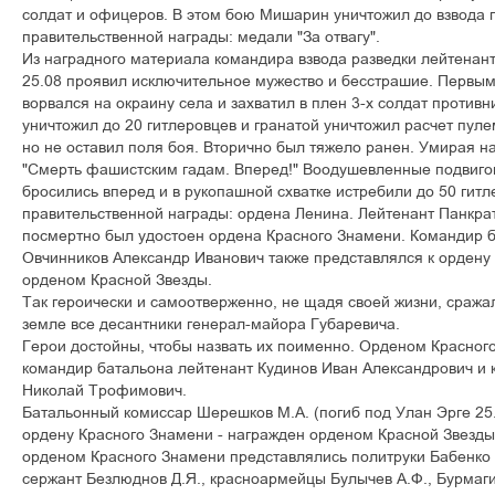
ñîëäàò è îôèöåðîâ. Â ýòîì áîþ Ìèøàðèí óíè÷òîæèë äî âçâîäà 
ïðàâèòåëüñòâåííîé íàãðàäû: ìåäàëè "Çà îòâàãó".
Èç íàãðàäíîãî ìàòåðèàëà êîìàíäèðà âçâîäà ðàçâåäêè ëåéòåíàíò
25.08 ïðîÿâèë èñêëþ÷èòåëüíîå ìóæåñòâî è áåññòðàøèå. Ïåðâûì
âîðâàëñÿ íà îêðàèíó ñåëà è çàõâàòèë â ïëåí 3-õ ñîëäàò ïðîòèâí
óíè÷òîæèë äî 20 ãèòëåðîâöåâ è ãðàíàòîé óíè÷òîæèë ðàñ÷åò ïóëå
íî íå îñòàâèë ïîëÿ áîÿ. Âòîðè÷íî áûë òÿæåëî ðàíåí. Óìèðàÿ íà
"Ñìåðòü ôàøèñòñêèì ãàäàì. Âïåðåä!" Âîîäóøåâëåííûå ïîäâèãî
áðîñèëèñü âïåðåä è â ðóêîïàøíîé ñõâàòêå èñòðåáèëè äî 50 ãèòë
ïðàâèòåëüñòâåííîé íàãðàäû: îðäåíà Ëåíèíà. Ëåéòåíàíò Ïàíêðà
ïîñìåðòíî áûë óäîñòîåí îðäåíà Êðàñíîãî Çíàìåíè. Êîìàíäèð á
Îâ÷èííèêîâ Àëåêñàíäð Èâàíîâè÷ òàêæå ïðåäñòàâëÿëñÿ ê îðäåíó
îðäåíîì Êðàñíîé Çâåçäû.
Òàê ãåðîè÷åñêè è ñàìîîòâåðæåííî, íå ùàäÿ ñâîåé æèçíè, ñðàæà
çåìëå âñå äåñàíòíèêè ãåíåðàë-ìàéîðà Ãóáàðåâè÷à.
Ãåðîè äîñòîéíû, ÷òîáû íàçâàòü èõ ïîèìåííî. Îðäåíîì Êðàñíî
êîìàíäèð áàòàëüîíà ëåéòåíàíò Êóäèíîâ Èâàí Àëåêñàíäðîâè÷ è 
Íèêîëàé Òðîôèìîâè÷.
Áàòàëüîííûé êîìèññàð Øåðåøêîâ Ì.À. (ïîãèá ïîä Óëàí Ýðãå 25.0
îðäåíó Êðàñíîãî Çíàìåíè - íàãðàæäåí îðäåíîì Êðàñíîé Çâåçäû
îðäåíîì Êðàñíîãî Çíàìåíè ïðåäñòàâëÿëèñü ïîëèòðóêè Áàáåíêî Á.
ñåðæàíò Áåçëþäíîâ Ä.ß., êðàñíîàðìåéöû Áóëû÷åâ À.Ô., Áóðìàãèí