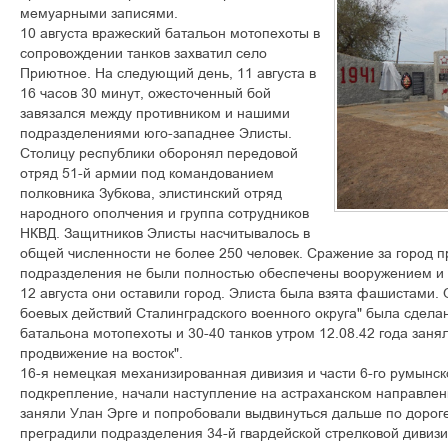
ìåìóàðíûìè çàïèñÿìè.
10 àâãóñòà âðàæåñêèé áàòàëüîí ìîòîïåõîòû â
ñîïðîâîæäåíèè òàíêîâ çàõâàòèë ñåëî
Ïðèþòíîå. Íà ñëåäóþùèé äåíü, 11 àâãóñòà â
16 ÷àñîâ 30 ìèíóò, îæåñòî÷åííûé áîé
çàâÿçàëñÿ ìåæäó ïðîòèâíèêîì è íàøèìè
ïîäðàçäåëåíèÿìè þãî-çàïàäíåå Ýëèñòû.
Ñòîëèöó ðåñïóáëèêè îáîðîíÿë ïåðåäîâîé
îòðÿä 51-é àðìèè ïîä êîìàíäîâàíèåì
ïîëêîâíèêà Çóáêîâà, ýëèñòèíñêèé îòðÿä
íàðîäíîãî îïîë÷åíèÿ è ãðóïïà ñîòðóäíèêîâ
ÍÊÂÄ. Çàùèòíèêîâ Ýëèñòû íàñ÷èòûâàëîñü â
îáùåé ÷èñëåííîñòè íå áîëåå 250 ÷åëîâåê. Ñðàæåíèå çà ãîðîä 
ïîäðàçäåëåíèÿ íå áûëè ïîëíîñòüþ îáåñïå÷åíû âîîðóæåíèåì è
12 àâãóñòà îíè îñòàâèëè ãîðîä. Ýëèñòà áûëà âçÿòà ôàøèñòàìè.
áîåâûõ äåéñòâèé Ñòàëèíãðàäñêîãî âîåííîãî îêðóãà" áûëà ñäåëàí
áàòàëüîíà ìîòîïåõîòû è 30-40 òàíêîâ óòðîì 12.08.42 ãîäà çàíÿë
ïðîäâèæåíèå íà âîñòîê".
16-ÿ íåìåöêàÿ ìåõàíèçèðîâàííàÿ äèâèçèÿ è ÷àñòè 6-ãî ðóìûíñê
ïîäêðåïëåíèå, íà÷àëè íàñòóïëåíèå íà àñòðàõàíñêîì íàïðàâëåíè
çàíÿëè Óëàí Ýðãå è ïîïðîáîâàëè âûäâèíóòüñÿ äàëüøå ïî äîðîãå 
ïðåãðàäèëè ïîäðàçäåëåíèÿ 34-é ãâàðäåéñêîé ñòðåëêîâîé äèâèçè