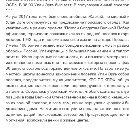
ÎÑÁð. Â 08.00 Óëàí Ýðãå áûë âçÿò. Â ïîëóðàçðóøåííûé ïîñåëî
* * *
Àâãóñò 2017 ãîäà òîæå áûë î÷åíü çíîéíûì. Æàðêèé, íî ìèðíûé 
Óëàí Ýðãå îòêëèêíóëèñü íà ïðåäëîæåíèå ïîèñêîâîãî îòðÿäà "Ê
óâåêîâå÷èòü â ðàìêàõ ïðîåêòà "Ïîêëîí Ñîëäàòàì Âåëèêîé Ïîáå
îôèöåðîâ, ãåðîè÷åñêè ñðàæàâøèõñÿ çà èõ ðîäíîé ïîñåëîê â ãîð
äåêàáðü 1942 ãîäà è ïîëîæèâøèõ ñâîè æèçíè íà àëòàðü Ïîáåäû 
Èìåíà 108 ðàíåå íåèçâåñòíûõ áîéöîâ ïîèñêîâèêè ñìîãëè ðàçûñ
îáîðîíû Ðîññèè. Óëàíýðãèíöû ñ áîëüøèì ïîíèìàíèåì è òåïëîòî
ïàìÿòè. Èìåÿ ñêðîìíûå âîçìîæíîñòè, îíè èçûñêàëè ìàòåðèàëü
èçãîòîâëåíèÿ ïàìÿòíûõ ïëèò, íà ñêðèæàëè êîòîðûõ âíåñåíû ôà
30 àâãóñòà ñîñòîÿëîñü òîðæåñòâåííîå îòêðûòèå. Íà çàáîòëèâî
ìåñòíîé øêîëû âîèíñêîì çàõîðîíåíèè ïîñåëêà Óëàí Ýðãå ñîáðà
ïîñåëêà, ïðåäñòàâèòåëè ìóíèöèïàëèòåòîâ, ÊÐÎ ÏÏ ÊÏÐÔ, îáùåñ
øêîëüíèêè, ìîëîäåæü è âñå ëþäè, íåðàâíîäóøíûå ê òîðæåñòâó 
è ïàìÿòè. Ñîáðàëèñü ó áðàòñêîé ìîãèëû, ÷òîáû îòäàòü äàíü ãëó
ïàâøèì â ãîäû Âåëèêîé Îòå÷åñòâåííîé âîéíû â áîÿõ ñ íåìåöê
çà èõ ðîäíîé ïîñåëîê, è âñåì òåì, êòî íå âåðíóëñÿ ñ êðîâàâîé áè
äîæäàëèñü äîìà. Íà ìèòèíãå âûñòóïèëè ïðåäñòàâèòåëè ïîñåëêî
àäìèíèñòðàöèé, ïîèñêîâèêîâ, âåòåðàíîâ. Ïðèñóòñòâóþùèå ïî÷ò
ìîë÷àíèÿ, âîçëîæèëè âåíêè è æèâûå öâåòû.