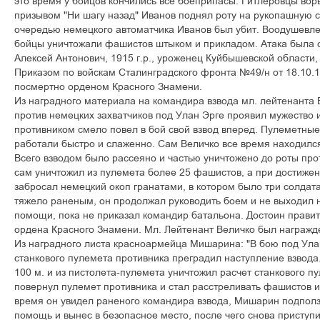
ýòî âðåìÿ ó áîéöîâ êîí÷èëèñü âñå áîåïðèïàñû. Ãèòëåðîâöû âîð
ïðèçûâîì "Íè øàãó íàçàä" Èâàíîâ ïîäíÿë ðîòó íà ðóêîïàøíóþ ñõ
î÷åðåäüþ íåìåöêîãî àâòîìàò÷èêà Èâàíîâ áûë óáèò. Âîîäóøåâ
áîéöû óíè÷òîæàëè ôàøèñòîâ øòûêîì è ïðèêëàäîì. Àòàêà áûëà 
Àëåêñåé Àíòîíîâè÷, 1915 ã.ð., óðîæåíåö Êóéáûøåâñêîé îáëàñòè, 
Ïðèêàçîì ïî âîéñêàì Ñòàëèíãðàäñêîãî ôðîíòà №49/í îò 18.10.1
ïîñìåðòíî îðäåíîì Êðàñíîãî Çíàìåíè.
Èç íàãðàäíîãî ìàòåðèàëà íà êîìàíäèðà âçâîäà ìë. ëåéòåíàíòà 
ïðîòèâ íåìåöêèõ çàõâàò÷èêîâ ïîä Óëàí Ýðãå ïðîÿâèë ìóæåñòâî è 
ïðîòèâíèêîì ñìåëî ïîâåë â áîé ñâîé âçâîä âïåðåä. Ïóëåìåòíûå
ðàáîòàëè áûñòðî è ñëàæåííî. Ñàì Âåëè÷êî âñå âðåìÿ íàõîäèëñÿ
Âñåãî âçâîäîì áûëî ðàññåÿíî è ÷àñòüþ óíè÷òîæåíî äî ðîòû ïðî
ñàì óíè÷òîæèë èç ïóëåìåòà áîëåå 25 ôàøèñòîâ, à ïðè äîñòèæåí
çàáðîñàë íåìåöêèé îêîï ãðàíàòàìè, â êîòîðîì áûëî òðè ñîëäàò
òÿæåëî ðàíåíûì, îí ïðîäîëæàë ðóêîâîäèòü áîåì è íå âûõîäèë 
ïîìîùè, ïîêà íå ïðèêàçàë êîìàíäèð áàòàëüîíà. Äîñòîèí ïðàâè
îðäåíà Êðàñíîãî Çíàìåíè. Ìë. Ëåéòåíàíò Âåëè÷êî áûë íàãðàæäå
Èç íàãðàäíîãî ëèñòà êðàñíîàðìåéöà Ìèøàðèíà: "Â áîþ ïîä Óëàí
ñòàíêîâîãî ïóëåìåòà ïðîòèâíèêà ïðåãðàäèë íàñòóïëåíèå âçâîäà
100 ì. è èç ïèñòîëåòà-ïóëåìåòà óíè÷òîæèë ðàñ÷åò ñòàíêîâîãî ï
ïîâåðíóë ïóëåìåò ïðîòèâíèêà è ñòàë ðàññòðåëèâàòü ôàøèñòîâ èç
âðåìÿ îí óâèäåë ðàíåíîãî êîìàíäèðà âçâîäà, Ìèøàðèí ïîäïîëç
ïîìîùü è âûíåñ â áåçîïàñíîå ìåñòî, ïîñëå ÷åãî ñíîâà ïðèñòóï