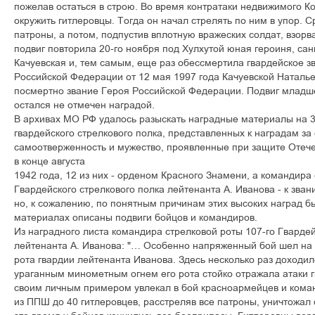
ïîæåëàâ îñòàòüñÿ â ñòðîþ. Âî âðåìÿ êîíòðàòàêè íåäâèæèìîãî Ê
îêðóæèòü ãèòëåðîâöû. Òîãäà îí íà÷àë ñòðåëÿòü ïî íèì â óïîð. 
ïàòðîíû, à ïîòîì, ïîäïóñòèâ âïëîòíóþ âðàæåñêèõ ñîëäàò, âçîðâà
ïîäâèã ïîâòîðèëà 20-ãî íîÿáðÿ ïîä Õóëõóòîé þíàÿ ãåðîèíÿ, ñà
Êà÷óåâñêàÿ è, òåì ñàìûì, åùå ðàç îáåññìåðòèëà ãâàðäåéñêîå ç
Ðîññèéñêîé Ôåäåðàöèè îò 12 ìàÿ 1997 ãîäà Êà÷óåâñêîé Íàòàëü
ïîñìåðòíî çâàíèå Ãåðîÿ Ðîññèéñêîé Ôåäåðàöèè. Ïîäâèã ìëàäøå
îñòàëñÿ íå îòìå÷åí íàãðàäîé.
Â àðõèâàõ ÌÎ ÐÔ óäàëîñü ðàçûñêàòü íàãðàäíûå ìàòåðèàëû íà 3
ãâàðäåéñêîãî ñòðåëêîâîãî ïîëêà, ïðåäñòàâëåííûõ ê íàãðàäàì çà
ñàìîîòâåðæåííîñòü è ìóæåñòâî, ïðîÿâëåííûå ïðè çàùèòå Îòå÷å
â êîíöå àâãóñòà
1942 ãîäà, 12 èç íèõ - îðäåíîì Êðàñíîãî Çíàìåíè, à êîìàíäèðà
Ãâàðäåéñêîãî ñòðåëêîâîãî ïîëêà ëåéòåíàíòà À. Èâàíîâà - ê çâà
íî, ê ñîæàëåíèþ, ïî ïîíÿòíûì ïðè÷èíàì ýòèõ âûñîêèõ íàãðàä áû
ìàòåðèàëàõ îïèñàíû ïîäâèãè áîéöîâ è êîìàíäèðîâ.
Èç íàãðàäíîãî ëèñòà êîìàíäèðà ñòðåëêîâîé ðîòû 107-ãî Ãâàðäåé
ëåéòåíàíòà À. Èâàíîâà: "… Îñîáåííî íàïðÿæåííûé áîé øåë íà 
ðîòà ãâàðäèè ëåéòåíàíòà Èâàíîâà. Çäåñü íåñêîëüêî ðàç äîõîäè
óðàãàííûì ìèíîìåòíûì îãíåì åãî ðîòà ñòîéêî îòðàæàëà àòàêè ã
ñâîèì ëè÷íûì ïðèìåðîì óâëåêàë â áîé êðàñíîàðìåéöåâ è êîìà
èç ÏÏØ äî 40 ãèòëåðîâöåâ, ðàññòðåëÿâ âñå ïàòðîíû, óíè÷òîæàë 