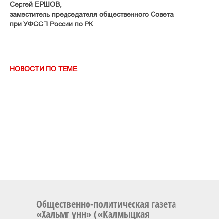
Ñåðãåé ÅÐØÎÂ,
çàìåñòèòåëü ïðåäñåäàòåëÿ îáùåñòâåííîãî Ñîâåòà
ïðè ÓÔÑÑÏ Ðîññèè ïî ÐÊ
НОВОСТИ ПО ТЕМЕ
Общественно-политическая газета
«Хальмг үнн» («Калмыцкая