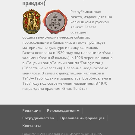
правда»)
Республиканская
газета, издающаяся на
калмыцком и русском
языках. Газета
освещает
общественно-политические события,
происходящие в Калмыкии, а также публикует
материалы по культуре и языку калмыков.
Газета основана в 1920 году под названием «Улан
хальмг» (Красный калмык), в 1926 переименована
в «Таңгчин зäңг/Тангчин зянггә/Taңhçin zәң»
(Областные известия). Название неоднократно
менялось. В связи с депортацией калмыков в
1943—1956 годах не издавалась. Возобновлена в
1957 году под современным названием. В 1970
награждена орденом «Знак Почёта».
Редакция
Рекламодателям
Сотрудничество
Правовая информация
Контакты
Copyright © 2017 «Хальмг үнн». Издатель АУ РК «РИА