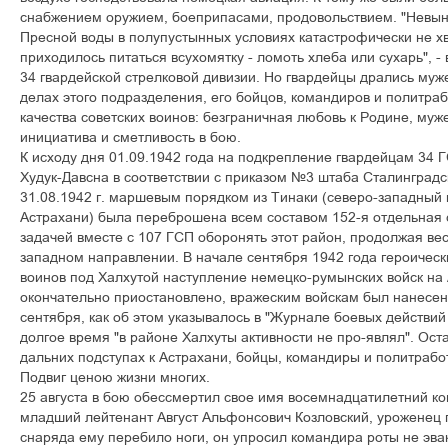
ñíàáæåíèåì îðóæèåì, áîåïðèïàñàìè, ïðîäîâîëüñòâèåì. "Íåâû
Ïðåñíîé âîäû â ïîëóïóñòûííûõ óñëîâèÿõ êàòàñòðîôè÷åñêè íå õ
ïðèõîäèëîñü ïèòàòüñÿ âñóõîìÿòêó - ëîìîòü õëåáà èëè ñóõàðü", -
34 ãâàðäåéñêîé ñòðåëêîâîé äèâèçèè. Íî ãâàðäåéöû äðàëèñü ìóæ
äåëàõ ýòîãî ïîäðàçäåëåíèÿ, åãî áîéöîâ, êîìàíäèðîâ è ïîëèòðà
êà÷åñòâà ñîâåòñêèõ âîèíîâ: áåçãðàíè÷íàÿ ëþáîâü ê Ðîäèíå, ìóæå
èíèöèàòèâà è ñìåòëèâîñòü â áîþ.
Ê èñõîäó äíÿ 01.09.1942 ãîäà íà ïîäêðåïëåíèå ãâàðäåéöàì 34 Ã
Õóäóê-Äàâñíà â ñîîòâåòñòâèè ñ ïðèêàçîì №3 øòàáà Ñòàëèíãðàäñê
31.08.1942 ã. ìàðøåâûì ïîðÿäêîì èç Òèíàêè (ñåâåðî-çàïàäíûé 
Àñòðàõàíè) áûëà ïåðåáðîøåíà âñåì ñîñòàâîì 152-ÿ îòäåëüíàÿ 
çàäà÷åé âìåñòå ñ 107 ÃÑÏ îáîðîíÿòü ýòîò ðàéîí, ïðîäîëæàÿ âåñ
çàïàäíîì íàïðàâëåíèè. Â íà÷àëå ñåíòÿáðÿ 1942 ãîäà ãåðîè÷åñ
âîèíîâ ïîä Õàëõóòîé íàñòóïëåíèå íåìåöêî-ðóìûíñêèõ âîéñê íà
îêîí÷àòåëüíî ïðèîñòàíîâëåíî, âðàæåñêèì âîéñêàì áûë íàíåñåí
ñåíòÿáðÿ, êàê îá ýòîì óêàçûâàëîñü â "Æóðíàëå áîåâûõ äåéñòâèé
äîëãîå âðåìÿ "â ðàéîíå Õàëõóòû àêòèâíîñòè íå ïðî-ÿâëÿë". Îñò
äàëüíèõ ïîäñòóïàõ ê Àñòðàõàíè, áîéöû, êîìàíäèðû è ïîëèòðàáî
Ïîäâèã öåíîþ æèçíè ìíîãèõ.
25 àâãóñòà â áîþ îáåññìåðòèë ñâîå èìÿ âîñåìíàäöàòèëåòíèé ê
ìëàäøèé ëåéòåíàíò Àâãóñò Àëüôîíñîâè÷ Êîçëîâñêèé, óðîæåíåö ã
ñíàðÿäà åìó ïåðåáèëî íîãè, îí óïðîñèë êîìàíäèðà ðîòû íå ýâàê