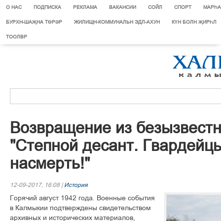
О НАС
ПОДПИСКА
РЕКЛАМА
ВАКАНСИИ
СОЙЛ
СПОРТ
МАРЄА
БУРХН-ШАҖНА ТӨРӘР
ЖИЛИЩН-КОММУНАЛЬН ЭДЛ-АХУН
КҮН БОЛН ҖИРҺЛ
ТООЛВР
Âîçâðàùåíèå èç áåçûçâåñòí
"Ñòåïíîé äåñàíò. Ãâàðäåéöû
íàñìåðòü!"
12-09-2017, 16:08 |
История
Ãîðÿ÷èé àâãóñò 1942 ãîäà. Âîåííûå ñîáûòèÿ
â Êàëìûêèè ïîäòâåðæäåíû ñâèäåòåëüñòâîì
àðõèâíûõ è èñòîðè÷åñêèõ ìàòåðèàëîâ,