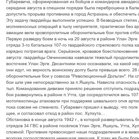
Ãóáàðåâè÷à, ñôîðìèðîâàííàÿ èç áîéöîâ è êîìàíäèðîâ àâèàäåñàí
ñåðåäèíå àâãóñòà â ñïåøíîì ïîðÿäêå áûëà ïåðåáðîøåíà â Êàëì
äîïóñòèòü ïðîðûâà ïðîòèâíèêà â ãîðîä Àñòðàõàíü è îáåñïå÷èòü
Ýòó çàäà÷ó ãâàðäåéöû âûïîëíèëè óñïåøíî. Â áåçâîäíûõ ñòåïÿõ 
ìîëíèåíîñíûõ îïåðàöèé â òûëó íåïðèÿòåëÿ, ïðàêòè÷åñêè áåç à
àâèàöèè âåëè êðîâîïðîëèòíûå îáîðîíèòåëüíûå áîè ïðîòèâ îòáî
Ïåðâóþ ðàçâåäêó áîåì â íî÷ü íà 20 àâãóñòà â ðàéîíå Óëàí Ýðã
îòðÿäà 3-ãî áàòàëüîíà 107-ãî ãâàðäåéñêîãî ñòðåëêîâîãî ïîëêà ê
èçðÿäíî ïîòðåïàâ âðàãà. Ñåðü¸çíîå, êðîâàâîå áîåñòîëêíîâåíèå
àâãóñòà: ãâàðäåéöû Îâ÷èííèêîâà íàâÿçàëè òÿæåëûé ïðîäîëæèòå
âîñòî÷íåå Óëàí Ýðãå. Äåñàíòíèêè ÿñíî îñîçíàâàëè, íà êàêîé íå
îíè èäóò, íî âåðíîñòü âîèíñêîìó äîëãó áûëà ïðåâûøå âñåãî. 26 
îáîðîíèòåëüíûå áîè ó ñîâõîçà "Ðåâîëþöèîííûé Äîëüãàí". Íà ñë
áîè øëè óæå íåïîñðåäñòâåííî çà ï.ßøêóëü. Íàâèñëà îïàñíîñòü 
òûë. Êîìàíäîâàíèå äèâèçèè ïðèíÿëî ðåøåíèå îòñòóïèòü ïîäðàçä
áîè ðàçâåðíóëèñü â ðàéîíå ï.Óòòà, ãäå ñîñðåäîòî÷èëñÿ âåñü 107
ìîòîïåõîòèíöû àòàêîâàëè ïðè ïîääåðæêå øêâàëüíîãî îãíÿ àðòèë
ïîêà ñîâñåì íå ñòåìíåëî. Ãóáàðåâè÷ ïðèøåë ê âûâîäó, ÷òî ïîëê 
ùåå, è ñîãëàñîâàë îòõîä â ðàéîí ïîñ. Õóëõóòà…
Îáñòàíîâêà â êîíöå àâãóñòà 1942 ã., â êîòîðîé ðàçâåðòûâàëèñü
îòðÿäîâ 34 ÃÂÑ â ðàéîíå ïîñ¸ëêîâ Óëàí Ýðãå, ßøêóëü, Óòòà, Õó
ñëîæíîé. Ïðîòèâíèê ïðåâîñõîäèë íàøè ïîäðàçäåëåíèÿ è â æèâîé 
âîçäóõå ãîñïîäñòâîâàëà íåìåöêàÿ àâèàöèÿ. Ê òîìó æå áûëè áî