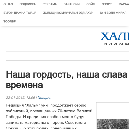
О НАС
ПОДПИСКА
РЕКЛАМА
ВАКАНСИИ
СОЙЛ
СПОРТ
МАРЄА
БУРХН-ШАҖНА ТӨРӘР
ЖИЛИЩН-КОММУНАЛЬН ЭДЛ-АХУН
КҮН БОЛН ҖИРҺЛ
ТООЛВР
Наша гордость, наша слава 
времена
22-01-2015, 12:05 |
История
Редакция "Хальмг унн" продолжает серию
публикаций, посвященных 70-летию Великой
Победы. И среди них особое место будут
занимать материалы о Героях Советского
Союза. Об этих людях, совершивших