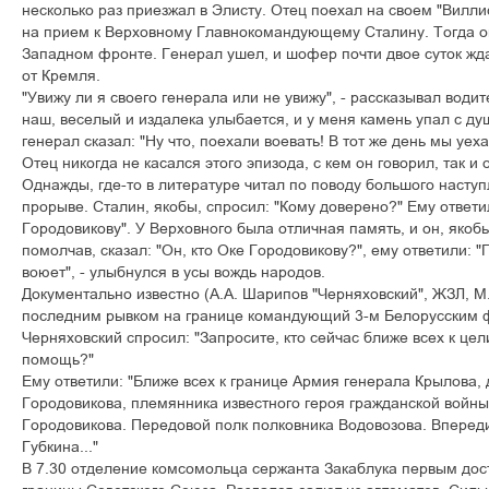
несколько раз приезжал в Элисту. Отец поехал на своем "Вилли
на прием к Верховному Главнокомандующему Сталину. Тогда о
Западном фронте. Генерал ушел, и шофер почти двое суток жд
от Кремля.
"Увижу ли я своего генерала или не увижу", - рассказывал води
наш, веселый и издалека улыбается, и у меня камень упал с душ
генерал сказал: "Ну что, поехали воевать! В тот же день мы уех
Отец никогда не касался этого эпизода, с кем он говорил, так и 
Однажды, где-то в литературе читал по поводу большого наступ
прорыве. Сталин, якобы, спросил: "Кому доверено?" Ему ответи
Городовикову". У Верховного была отличная память, и он, якоб
помолчав, сказал: "Он, кто Оке Городовикову?", ему ответили: "П
воюет", - улыбнулся в усы вождь народов.
Документально известно (А.А. Шарипов "Черняховский", ЖЗЛ, М.,
последним рывком на границе командующий 3-м Белорусским 
Черняховский спросил: "Запросите, кто сейчас ближе всех к цел
помощь?"
Ему ответили: "Ближе всех к границе Армия генерала Крылова,
Городовикова, племянника известного героя гражданской войн
Городовикова. Передовой полк полковника Водовозова. Впереди
Губкина..."
В 7.30 отделение комсомольца сержанта Закаблука первым дос