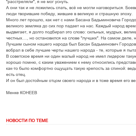
"расстреляли", я не мог уснуть.
А они так и не ложились спать, всё не могли наговориться. Бое
люди творившие победу, жившие в великую и страшную эпоху.
Много лет прошло, как нет с нами Басана Бадьминовича Городо
великого земляка до сих пор падает на нас. Каждый народ врем
выдвигает, я долго подбирал это слово: сильных, мудрых, велик
честных...., но остановился на слове "лучших". На самом деле,
Лучшим сыном нашего народа был Басан Бадьминович Городовик
вобрал в себе лучшие черты нашего народа - те, которые я пыт
В советское время ни один малый народ не имел лидером таку
хорошо помню, с каким уважением к нему относились представи
как-то было комфортно ощущать такую крепость за спиной: ведь
есть отец.
И он был достойным отцом своего народа и в тоже время его в
Менке КОНЕЕВ
НОВОСТИ ПО ТЕМЕ