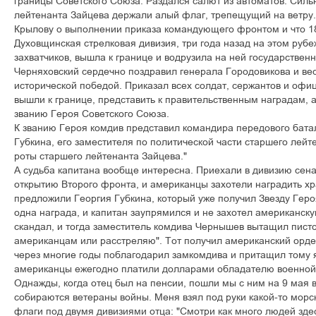
границы Советского Союза. Раздался салют из автоматов. Силь
лейтенанта Зайцева держали алый флаг, трепещущий на ветру
Крылову о выполнении приказа командующего фронтом и что 1
Духовщинская стрелковая дивизия, три года назад на этом руб
захватчиков, вышла к границе и водрузила на ней государстве
Черняховский сердечно поздравил генерала Городовикова и вес
исторической победой. Приказал всех солдат, сержантов и офи
вышли к границе, представить к правительственным наградам, а
званию Героя Советского Союза.
К званию Героя комдив представил командира передового бата
Губкина, его заместителя по политической части старшего лейт
роты старшего лейтенанта Зайцева."
А судьба капитана вообще интересна. Приехали в дивизию сен
открытию Второго фронта, и американцы захотели наградить х
предложили Георгия Губкина, который уже получил Звезду Гер
одна награда, и капитан заупрямился и не захотел американск
скандал, и тогда заместитель комдива Чернышев вытащил писто
американцам или расстреляю". Тот получил американский орден
через многие годы поблагодарил замкомдива и притащил тому я
американцы ежегодно платили долларами обладателю военной
Однажды, когда отец был на пенсии, пошли мы с ним на 9 мая в 
собираются ветераны войны. Меня взял под руки какой-то морс
флаги под двумя дивизиями отца: "Смотри как много людей зде