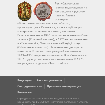
Республиканская
газета, издающаяся на
калмыцком и русском
языках. Газета
освещает
общественно-политические события,
происходящие в Калмыкии, а также публикует
материалы по культуре и языку калмыков.
Газета основана в 1920 году под названием «Улан
хальмг» (Красный калмык), в 1926 переименована
в «Таңгчин зäңг/Тангчин зянггә/Taңhçin zәң»
(Областные известия). Название неоднократно
менялось. В связи с депортацией калмыков в
1943—1956 годах не издавалась. Возобновлена в
1957 году под современным названием. В 1970
награждена орденом «Знак Почёта».
Редакция
Рекламодателям
Сотрудничество
Правовая информация
Контакты
Copyright © 2017 «Хальмг үнн». Издатель АУ РК «РИА
Калмыкия». АДРЕС: 358000, Республика Калмыкия, г. Элиста,