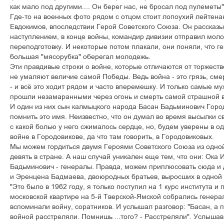
как мало под другими.... Он берег нас, не бросал под пулеметы"
Где-то на военных фото рядом с отцом стоит лопоухий лейтен
Евдокимов, впоследствии Герой Советского Союза. Он рассказы
наступлением, в конце войны, командир дивизии отправил моло
переподготовку. И некоторые потом плакали, они поняли, что ге
большая "мясорубка" оберегал молодежь.
Эти правдивые строки о войне, которые отличаются от торжест
не умаляют величие самой Победы. Ведь война - это грязь, сме
- и всё это ходит рядом и часто вперемешку. И только самые м
прошли незамаранными через огонь и смерть самой страшной в
И один из них сын калмыцкого народа Басан Бадьминович Горо
помнить это имя. Неизвестно, что он думал во время высылки с
с какой болью у него сжималось сердце, но, будем уверены в о
войне в Городовикове, да что там говорить, в Городовиковых.
Мы можем гордиться двумя Героями Советского Союза из одной
девять в стране. А наш случай уникален еще тем, что они: Ока 
Бадьминович - генералы. Правда, можем приплюсовать сюда и 
и Эренцена Бадмаева, двоюродных братьев, выросших в одной 
"Это было в 1962 году, я только поступил на 1 курс института и
московской квартире на 5-й Тверской-Ямской собрались генерал
вспоминали войну, соратников. И услышал разговор: "Басан, а п
войной расстреляли. Помнишь ...того? - Расстреляли". Услышав