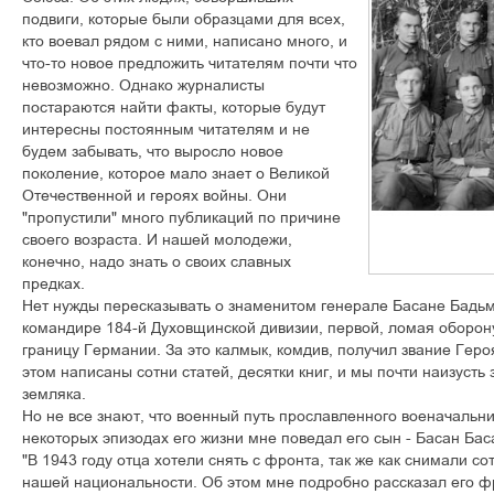
подвиги, которые были образцами для всех,
кто воевал рядом с ними, написано много, и
что-то новое предложить читателям почти что
невозможно. Однако журналисты
постараются найти факты, которые будут
интересны постоянным читателям и не
будем забывать, что выросло новое
поколение, которое мало знает о Великой
Отечественной и героях войны. Они
"пропустили" много публикаций по причине
своего возраста. И нашей молодежи,
конечно, надо знать о своих славных
предках.
Нет нужды пересказывать о знаменитом генерале Басане Бадь
командире 184-й Духовщинской дивизии, первой, ломая оборон
границу Германии. За это калмык, комдив, получил звание Геро
этом написаны сотни статей, десятки книг, и мы почти наизуст
земляка.
Но не все знают, что военный путь прославленного военачальни
некоторых эпизодах его жизни мне поведал его сын - Басан Бас
"В 1943 году отца хотели снять с фронта, так же как снимали с
нашей национальности. Об этом мне подробно рассказал его 