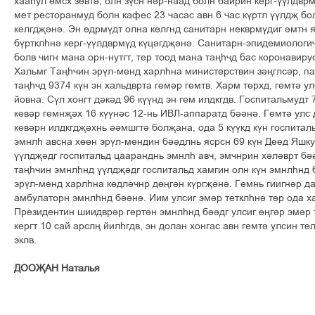
хааєул ґмсх зґвті, олн зўсн нір-наад болн байрин керг-ўўлдвр
мет ресторанмуд болн кафес 23 часас авн 6 час кўртл ўўлдљ бол
келгдљіні. Эн ґдрмўдт олна кґлгнд санитарн некврмўдиг імтн 
бўртклєні керг-ўўлдврмўд кўцігдљіні. Санитарн-эпидемиологи
болв чигн мана орн-нутгт, тер тоод мана тањєчд бас коронавирус
Хальмг Тањєчин эрўл-менд харлєна министерствин зіњглсір, п
тањєчд 9374 кўн эн хальдврта гемір гемтв. Харм тґрхд, гемті у
йовна. Сўл хонгт дікід 96 кўўнд эн гем илдкгдв. Госпитальмудт 
кевір гемнљіх 16 кўўніс 12-нь ИВЛ-аппаратд бііні. Гемті улс д
кевірн илдкгдљіхнь іімшгті болљана, ода 5 кўўкд кўн госпитал
эмнлє авсна хґґн эрўл-мендин біідлнь ясрсн 69 кўн Деед Яшк
ўўлдљідг госпитальд цааранднь эмнлє авч, эмчнрин хіліврт б
тањєчин эмнлєнд ўўлдљідг госпитальд хамгин олн кўн эмнлєнд б
эрўл-менд харлєна кґдлічнр дґњгін кўргљіні. Гемнь гиигнір да
амбулаторн эмнлєнд бііні. Иим улсиг эмір тетклєні тґр ода х
Президентин шиидврір гертін эмнлєнд біідг улсиг ґњгір эмір т
кергт 10 сай арслњ йилєгдв, эн долан хонгас авн гемті улсин т
эклв.
ДООЉАН Наталья