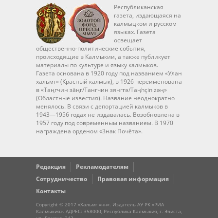
Республиканская
газета, издающаяся на
калмыцком и русском
языках. Газета
освещает
общественно-политические события,
происходящие в Калмыкии, а также публикует
материалы по культуре и языку калмыков.
Газета основана в 1920 году под названием «Улан
хальмг» (Красный калмык), в 1926 переименована
в «Таңгчин зäңг/Тангчин зянггә/Taңhçin zәң»
(Областные известия). Название неоднократно
менялось. В связи с депортацией калмыков в
1943—1956 годах не издавалась. Возобновлена в
1957 году под современным названием. В 1970
награждена орденом «Знак Почёта».
Редакция
Рекламодателям
Сотрудничество
Правовая информация
Контакты
Copyright © 2017 «Хальмг үнн». Издатель АУ РК «РИА
Калмыкия». АДРЕС: 358000, Республика Калмыкия, г. Элиста,