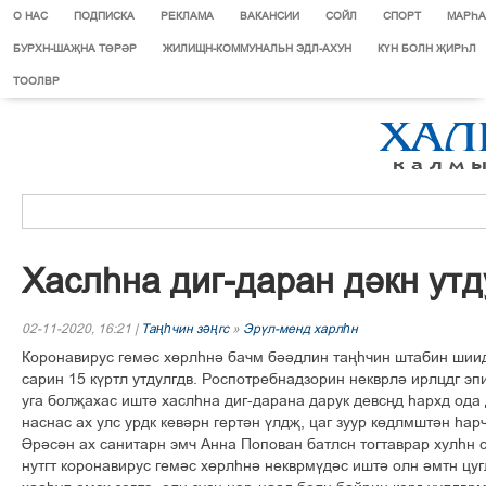
О НАС
ПОДПИСКА
РЕКЛАМА
ВАКАНСИИ
СОЙЛ
СПОРТ
МАРЄА
БУРХН-ШАҖНА ТӨРӘР
ЖИЛИЩН-КОММУНАЛЬН ЭДЛ-АХУН
КҮН БОЛН ҖИРҺЛ
ТООЛВР
Хаслєна диг-даран дікн утд
02-11-2020, 16:21 |
Таңһчин зәңгс
»
Эрўл-менд харлһн
Коронавирус геміс хґрлєні бачм біідлин тањєчин штабин шиид
сарин 15 кўртл утдулгдв. Роспотребнадзорин некврлі ирлцдг эп
уга болљахас ишті хаслєна диг-дарана дарук девсњд єархд ода
наснас ах улс урдк кевірн гертін ўлдљ, цаг зуур кґдлмштін єар
Ірісін ах санитарн эмч Анна Попован батлсн тогтаврар хулєн с
нутгт коронавирус геміс хґрлєні некврмўдіс ишті олн імтн цуг