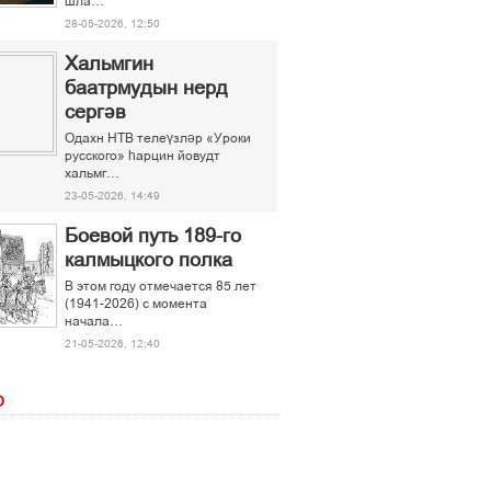
шла…
28-05-2026, 12:50
Хальмгин
баатрмудын нерд
сергәв
Одахн НТВ телеүзләр «Уроки
русского» һарцин йовудт
хальмг…
23-05-2026, 14:49
Боевой путь 189-го
калмыцкого полка
В этом году отмечается 85 лет
(1941-2026) с момента
начала…
21-05-2026, 12:40
О