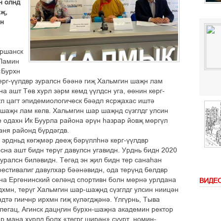
н олнд
һҗ,
ин
Аршанск
 Ламин
«Бурхн
керг-үүлдвр зуралсн бәәнә гиҗ Хальмгин шаҗн лам
а ашт Төв хурл зәрм кемд үүлдсн уга, өөнин керг-
сүл цагт эпидемиологическ бәәдл ясрҗахас иштә
 шаҗн лам келв. Хальмгин шар шаҗнд сүзглдг улсин
 одахн Ик Буурла района әрүн һазрар йовҗ мөргүл
ганя районд бүрдәгдв.
н эрдньд көгҗмәр дееҗ бәрүллһнә керг-үүлдвр
сна ашт бидн терүг давулсн угавидн. Урднь бидн 2020
зуралсн биләвидн. Тегәд эн җил бидн тер санаһан
фестивалиг давулхар бәәнәвидн, ода терүнд белдвр
она Ергенинский селәнд спортивн болн мөрнә урлдана
ВИДЕ
дхмн, терүг Хальмгин шар-шаҗнд сүзглдг улсин ниицән
ндтә гиичнр ирхмн гиҗ күләгдҗәнә. Үлгүрнь, Тыва
егац, Агинск дацңгин бурхн-шаҗна академин ректор
р мана хурлд болх «төгрг ширән» сүүрт, номин-