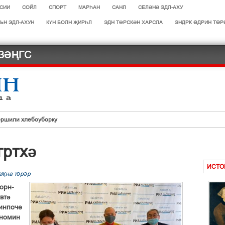
СИИ
СОЙЛ
СПОРТ
МАРЄАН
САНЛ
СЕЛӘНӘ ЭДЛ-АХУ
ЬН ЭДЛ-АХУН
КҮН БОЛН ҖИРҺЛ
ЭДН ТӨРСКӘН ХАРСЛА
ЭНДРК ҐДРИН ТҐР
ЗӘҢГС
ершили хлебоуборку
гртхә
шад
ИСТО
аҗна төрәр
ЛДАШИНОВА
орн-
ют с 1 октября
өвтә
ринпоче
 номин