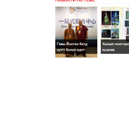
НОВОСТИ ПО ТЕМЕ
Гевш Йонтен Китд
Хальмг номтнри
нутгт болсн хургт
күцәмҗ