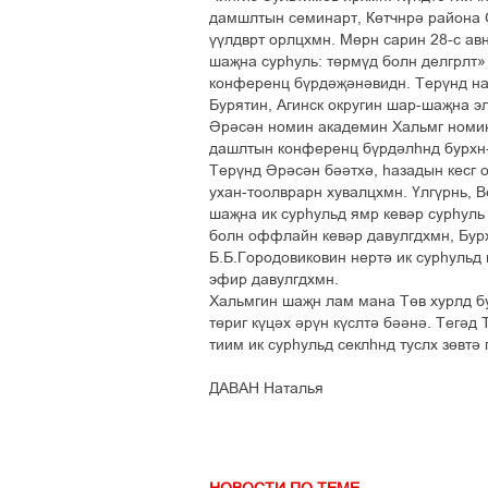
дамшлтын семинарт, Көтчнрә района С
үүлдврт орлцхмн. Мөрн сарин 28-с ав
шаҗна сурһуль: төрмүд болн делгрлт»
конференц бүрдәҗәнәвидн. Терүнд нар
Бурятин, Агинск округин шар-шаҗна эл
Әрәсән номин академин Хальмг номин
дашлтын конференц бүрдәлһнд бурхн-
Терүнд Әрәсән бәәтхә, һазадын кесг о
ухан-тоолврарн хувалцхмн. Үлгүрнь, В
шаҗна ик сурһульд ямр кевәр сурһуль
болн оффлайн кевәр давулгдхмн, Бурх
Б.Б.Городовиковин нертә ик сурһульд
эфир давулгдхмн.
Хальмгин шаҗн лам мана Төв хурлд бу
төриг күцәх әрүн күслтә бәәнә. Тегәд
тиим ик сурһульд секлһнд туслх зөвтә 
ДАВАН Наталья