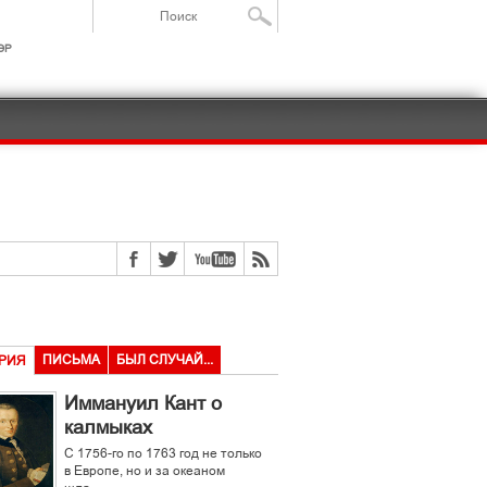
ІР
ПИСЬМА
БЫЛ СЛУЧАЙ...
РИЯ
Иммануил Кант о
калмыках
С 1756-го по 1763 год не только
в Европе, но и за океаном