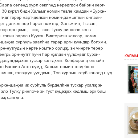
арпа селәнд хурл секлһнд нерәдгдсн байрин керг-
н 30 күртл бидн Хальмг номин төвлә хамдан «Бурхн-
 гидг төрәр нарт-делкән номин-дамшлтын онлайн-
т-делкәд нер һарсн номтнр, Хальмгин, Тыван,
чнр орлцхмн, - гиҗ Тэло Тулку ринпоче келв.
 төвин һардач Куукан Викториян келсәр, номин-
шаҗна сурһуль заалһна төрәр өргн күүндвр болхмн.
рн-нутгудын нертә номтнр орлцҗ, эн чинртә төрәр
енгрь орн-нутгт һучн һар җилдән үүлдҗәдг бурхн-
КАЛМЫ
 давулгдҗахин тускар келгдхмн. Конференц онлайн
н Багшин Алтн сүмд, Хальмг номин төвд болн
 шишлң талвңгуд үүлдхмн, Төв хурлын ютуб каналд шуд
рхн-шаҗна ик сурһуль бүрдәлһнә тускар ухалҗ эн
 Тэло Тулку ринпоче эн туст күцәҗәх көдлмш эрк биш
гиҗ сангдна.