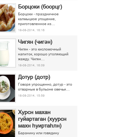
Борцоки (боорцг)
Борцоки - праздничное
калмыцкое угощение,
приготовленное из…
18-08-2014, 16:16
Чигян (чигән)
Чигян - это кисломочный
напиток, хорошо утоляющий
жажду. Чигян…
18-08-2014, 16:09
Дотур (дотр)
Говоря упрощенно, дотур - это
отварные в бульоне овечьи…
18-08-2014, 15:59
Хурсн махан
гуйартаган (хуурсн
махн һуиртаһлн)
Баранину или говядину