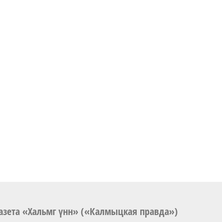
азета «Хальмг үнн» («Калмыцкая правда»)