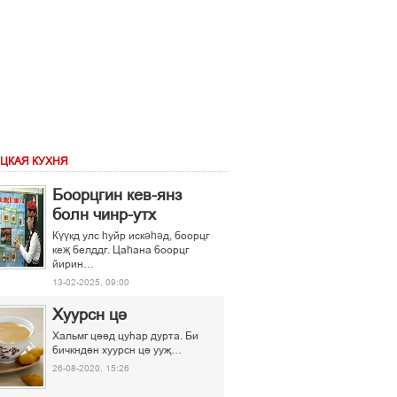
ЦКАЯ КУХНЯ
Боорцгин кев-янз
болн чинр-утх
Күүкд улс һуйр искәһәд, боорцг
кеҗ белддг. Цаһана боорцг
йирин…
13-02-2025, 09:00
Хуурсн ці
Хальмг ціід цуєар дурта. Би
бичкндін хуурсн ці ууљ…
26-08-2020, 15:26