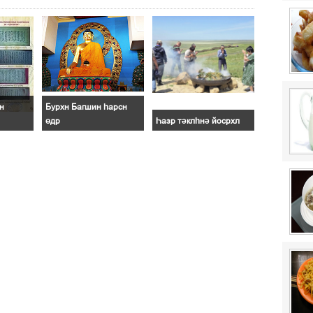
н
Бурхн Багшин һарсн
өдр
Һазр тәклһнә йосрхл