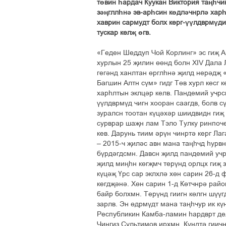
төвин һардач Куукан Виктория таңһчи
зәңгллһнә эв-арһсин көдләчнрлә хар
хаврин сармудт болх керг-үүлдврмүд
тускар келҗ өгв.
«Геден Шеддуп Чой Корлинг» эс гиҗ 
хурлын 25 җилин өөнд болн XIV Дала
гегәнд ханлтан өрглһнә җилд нерәдҗ 
Багшин Алтн сүм» гидг Төв хурл кесг 
харһлтын эклцәр келв. Пандемий учрсн
үүлдврмүд чигн хооран саагдв, болв 
зуралсн тоотан күцәхәр шиидвидн гиҗ
сурврар шаҗн лам Тэло Тулку ринпоче
кев. Дарунь тиим әрүн чинртә керг Ла
– 2015-ч җиләс авн мана таңһчд һурв
бүрдәгдсмн. Давсн җилд пандемий учр
җилд миңһн көгҗмч терүнд орлцх гиҗ 
күцәҗ Үрс сар эклхлә хөн сарин 26-д 
кегдҗәнә. Хөн сарин 1-д Көтчнрә рай
байр болхмн. Терүнд гиигн көлгн шүүг
зарлв. Эн өдрмүдт мана таңһчур ик кү
Республикин Камба-ламин һардврт дел
Чингиз Сультимов ирхмн. Күндтә гиичн