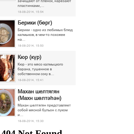
зачищают от пленок, нарезают
пластинками,…
18-08-2014, 15:54
Берики (бөрг)
Берики - одно из любимых блюд
калмыков, в чем-то похожее
на…
18-08-2014, 15:50
Кюр (күр)
Кюр - это мясо калмыцкого
барана, тушенное в
собственном соку в…
18-08-2014, 15:41
Махан шелтягян
(Махн шөлтәһән)
Махан шелтягян представляет
собой мясной бульон с луком
и…
18-08-2014, 15:30