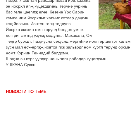
Һазра, Яшалтан райодар йовад ирв. Шаҗна
эн йосрхл яһҗ күцәгддгинь, терүнә учринь
бас гелң цәәһлҗ өгнә. Кезәнә Үрс Сарин
кемлә иим йосрхлыг хальмг хотдар даңгин
кеҗ йовсинь Йонтен гелң тодлулв.
Йосрхл эклхин өмн терүнд белдәд умшх
дегтриг әмтнд үзүлҗ медүлнә. Махакала, Окн
Теңгр бурхдт, һазр-усна сәкүснд мөрглһнә ном тер дегтрт хальм
зүсн мал өсч-өргҗҗ йовтха гиҗ зальврдг ном күртл терүнд орсмн
номт Корнин Геннадий белдсмн.
Шаҗна эн керг-үүлдвр нань чигн райодар күцәгдхмн.
УШКАНА Сувсн
НОВОСТИ ПО ТЕМЕ