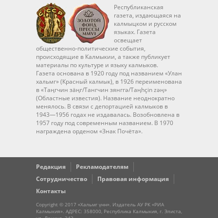
Республиканская
газета, издающаяся на
калмыцком и русском
языках. Газета
освещает
общественно-политические события,
происходящие в Калмыкии, а также публикует
материалы по культуре и языку калмыков.
Газета основана в 1920 году под названием «Улан
хальмг» (Красный калмык), в 1926 переименована
в «Таңгчин зäңг/Тангчин зянггә/Taңhçin zәң»
(Областные известия). Название неоднократно
менялось. В связи с депортацией калмыков в
1943—1956 годах не издавалась. Возобновлена в
1957 году под современным названием. В 1970
награждена орденом «Знак Почёта».
Редакция
Рекламодателям
Сотрудничество
Правовая информация
Контакты
Copyright © 2017 «Хальмг үнн». Издатель АУ РК «РИА
Калмыкия». АДРЕС: 358000, Республика Калмыкия, г. Элиста,