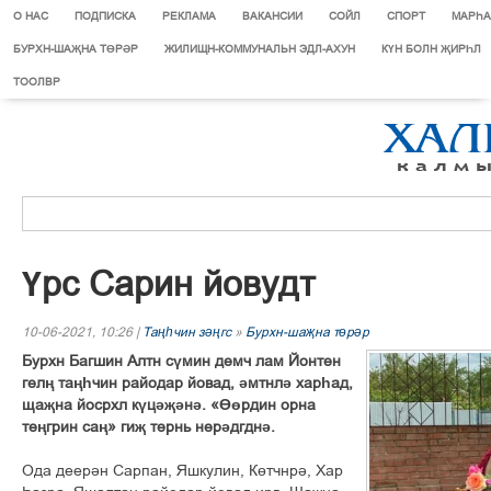
О НАС
ПОДПИСКА
РЕКЛАМА
ВАКАНСИИ
СОЙЛ
СПОРТ
МАРЄА
БУРХН-ШАҖНА ТӨРӘР
ЖИЛИЩН-КОММУНАЛЬН ЭДЛ-АХУН
КҮН БОЛН ҖИРҺЛ
ТООЛВР
Үрс Сарин йовудт
10-06-2021, 10:26 |
Таңһчин зәңгс
»
Бурхн-шаҗна төрәр
Бурхн Багшин Алтн сүмин демч лам Йонтен
гелң таңһчин райодар йовад, әмтнлә харһад,
щаҗна йосрхл күцәҗәнә. «Өөрдин орна
теңгрин саң» гиҗ тернь нерәдгднә.
Ода деерән Сарпан, Яшкулин, Көтчнрә, Хар