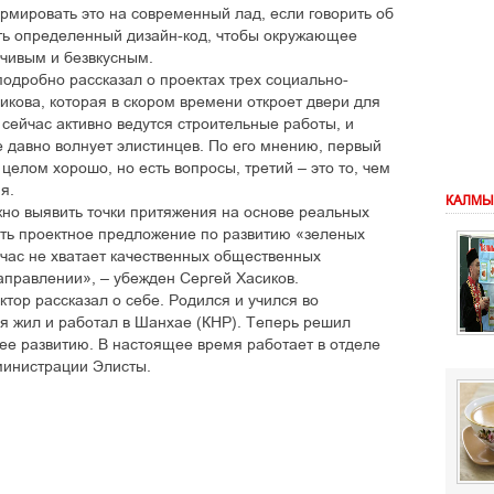
мировать это на современный лад, если говорить об
ать определенный дизайн-код, чтобы окружающее
ечивым и безвкусным.
подробно рассказал о проектах трех социально-
икова, которая в скором времени откроет двери для
 сейчас активно ведутся строительные работы, и
е давно волнует элистинцев. По его мнению, первый
 целом хорошо, но есть вопросы, третий – это то, чем
я.
КАЛМЫ
ажно выявить точки притяжения на основе реальных
сть проектное предложение по развитию «зеленых
йчас не хватает качественных общественных
направлении», – убежден Сергей Хасиков.
ктор рассказал о себе. Родился и учился во
мя жил и работал в Шанхае (КНР). Теперь решил
ее развитию. В настоящее время работает в отделе
министрации Элисты.