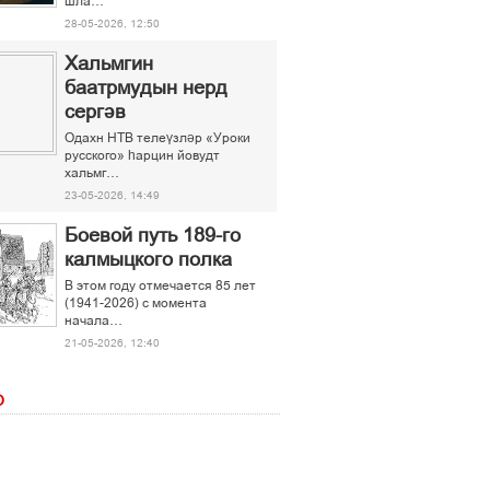
шла…
28-05-2026, 12:50
Хальмгин
баатрмудын нерд
сергәв
Одахн НТВ телеүзләр «Уроки
русского» һарцин йовудт
хальмг…
23-05-2026, 14:49
Боевой путь 189-го
калмыцкого полка
В этом году отмечается 85 лет
(1941-2026) с момента
начала…
21-05-2026, 12:40
О