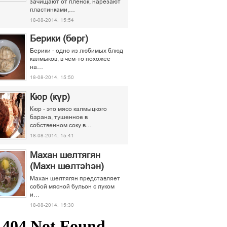
зачищают от пленок, нарезают
пластинками,…
18-08-2014, 15:54
Берики (бөрг)
Берики - одно из любимых блюд
калмыков, в чем-то похожее
на…
18-08-2014, 15:50
Кюр (күр)
Кюр - это мясо калмыцкого
барана, тушенное в
собственном соку в…
18-08-2014, 15:41
Махан шелтягян
(Махн шөлтәһән)
Махан шелтягян представляет
собой мясной бульон с луком
и…
18-08-2014, 15:30