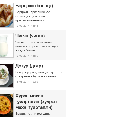
Борцоки (боорцг)
Борцоки - праздничное
калмыцкое угощение,
приготовленное из…
18-08-2014, 16:16
Чигян (чигән)
Чигян - это кисломочный
напиток, хорошо утоляющий
жажду. Чигян…
18-08-2014, 16:09
Дотур (дотр)
Говоря упрощенно, дотур - это
отварные в бульоне овечьи…
18-08-2014, 15:59
Хурсн махан
гуйартаган (хуурсн
махн һуиртаһлн)
Баранину или говядину