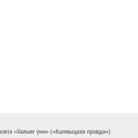
азета «Хальмг үнн» («Калмыцкая правда»)