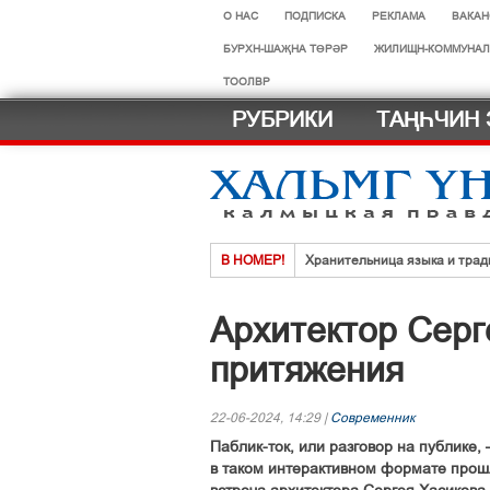
О НАС
ПОДПИСКА
РЕКЛАМА
ВАКАН
БУРХН-ШАҖНА ТӨРӘР
ЖИЛИЩН-КОММУНАЛ
ТООЛВР
РУБРИКИ
ТАҢҺЧИН 
В НОМЕР!
Хранительница языка и трад
Нег һазра дәәчин һардврт
Архитектор Серг
Көдәрҗәдг һазрт олзлх урһм
притяжения
Хальмг эмчнрин ач-тусинь үн
Селәдт ирх сойлын земск кө
22-06-2024, 14:29 |
Современник
МАСТЕР-КЛАСС ДЛЯ ФИГУ
Паблик-ток, или разговор на публике, 
в таком интерактивном формате прош