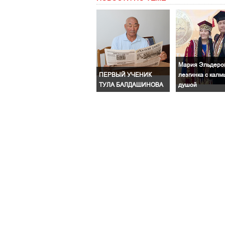
Мария Эльдеров
ПЕРВЫЙ УЧЕНИК
лезгинка с калм
ТУЛА БАЛДАШИНОВА
душой