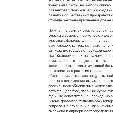
встреча архитектора Сергея Хасикова 
жителями Элисты, на которой спикер
презентовал свою концепцию создани
развития общественных пространств 
столицы как точек притяжения для ее
По мнению архитектора, концепция р
Элисты в современных условиях долж
учитывать факторы влияния на нее
окружающего контекста. Таких, напри
как «сжатие городов», происходящее 
воздействием объективных демограф
и миграционных процессов, а также
креативной экономики, имеющей бол
потенциал для развития города.
«Сегодня мы пытаемся нащупать наиб
города с точки зрения окружающего ко
сложившиеся объективные количестве
потоков – для того, чтобы не субъекти
где и что действительно необходимо с
В теме градостроительства архитекто
вопроса. По его мнению, здесь очень 
выражена и априори дает определенн