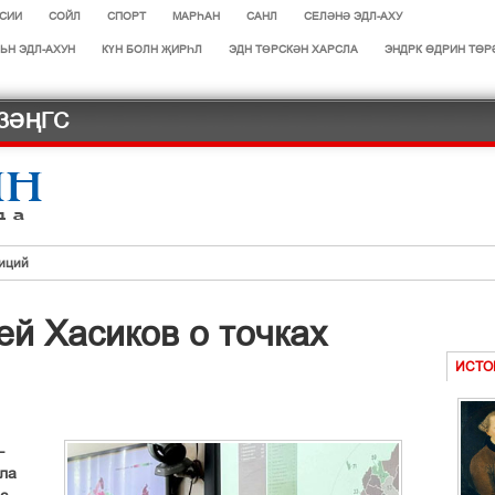
СИИ
СОЙЛ
СПОРТ
МАРЄАН
САНЛ
СЕЛӘНӘ ЭДЛ-АХУ
ЬН ЭДЛ-АХУН
КҮН БОЛН ҖИРҺЛ
ЭДН ТӨРСКӘН ХАРСЛА
ЭНДРК ҐДРИН ТҐР
ЗӘҢГС
иций
ей Хасиков о точках
л
ләд
ИСТО
дләчнр
РИСТОК
–
ла