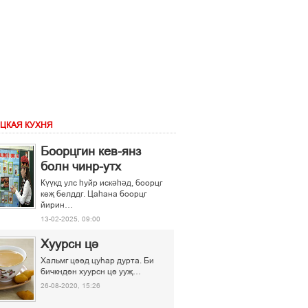
ЦКАЯ КУХНЯ
Боорцгин кев-янз
болн чинр-утх
Күүкд улс һуйр искәһәд, боорцг
кеҗ белддг. Цаһана боорцг
йирин…
13-02-2025, 09:00
Хуурсн ці
Хальмг ціід цуєар дурта. Би
бичкндін хуурсн ці ууљ…
26-08-2020, 15:26