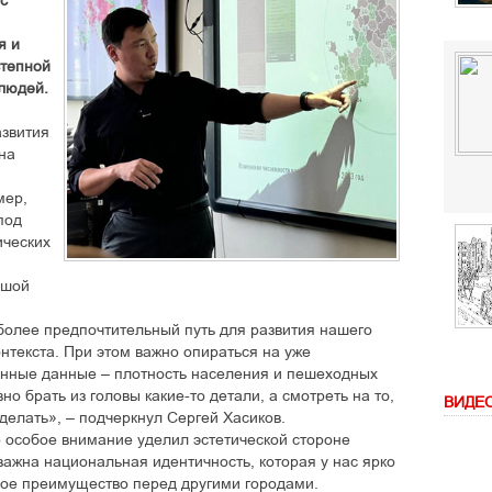
с
я и
степной
 людей.
азвития
на
мер,
под
ических
ьшой
олее предпочтительный путь для развития нашего
нтекста. При этом важно опираться на уже
нные данные – плотность населения и пешеходных
вно брать из головы какие-то детали, а смотреть на то,
ВИДЕ
делать», – подчеркнул Сергей Хасиков.
р особое внимание уделил эстетической стороне
важна национальная идентичность, которая у нас ярко
ое преимущество перед другими городами.