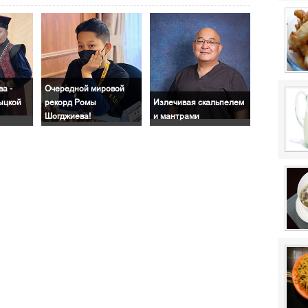
а -
Очередной мировой
ыцкой
рекорд Ромы
Излечивая скальпелем
Шогджиева!
и мантрами