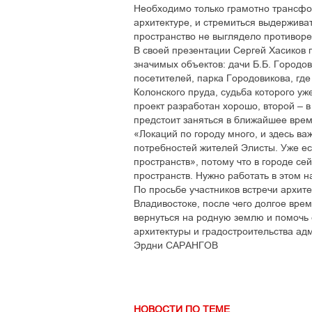
Необходимо только грамотно трансфор
архитектуре, и стремиться выдержив
пространство не выглядело противор
В своей презентации Сергей Хасиков 
значимых объектов: дачи Б.Б. Городов
посетителей, парка Городовикова, где
Колонского пруда, судьба которого уж
проект разработан хорошо, второй – в
предстоит заняться в ближайшее врем
«Локаций по городу много, и здесь в
потребностей жителей Элисты. Уже е
пространств», потому что в городе се
пространств. Нужно работать в этом 
По просьбе участников встречи архите
Владивостоке, после чего долгое вре
вернуться на родную землю и помочь 
архитектуры и градостроительства ад
Эрдни САРАНГОВ
НОВОСТИ ПО ТЕМЕ