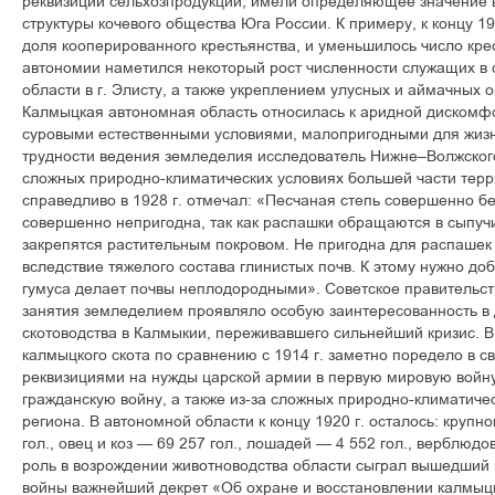
реквизиций сельхозпродукции, имели определяющее значение 
структуры кочевого общества Юга России. К примеру, к концу 1
доля кооперированного крестьянства, и уменьшилось число кре
автономии наметился некоторый рост численности служащих в 
области в г. Элисту, а также укреплением улусных и аймачных о
Калмыцкая автономная область относилась к аридной дискомф
суровыми естественными условиями, малопригодными для жизн
трудности ведения земледелия исследователь Нижне–Волжского
сложных природно-климатических условиях большей части тер
справедливо в 1928 г. отмечал: «Песчаная степь совершенно 
совершенно непригодна, так как распашки обращаются в сыпучи
закрепятся растительным покровом. Не пригодна для распашек 
вследствие тяжелого состава глинистых почв. К этому нужно до
гумуса делает почвы неплодородными». Советское правительств
занятия земледелием проявляло особую заинтересованность в
скотоводства в Калмыкии, переживавшего сильнейший кризис. В 
калмыцкого скота по сравнению с 1914 г. заметно поредело в с
реквизициями на нужды царской армии в первую мировую войну
гражданскую войну, а также из-за сложных природно-климатиче
региона. В автономной области к концу 1920 г. осталось: крупно
гол., овец и коз — 69 257 гол., лошадей — 4 552 гол., верблюдо
роль в возрождении животноводства области сыграл вышедший 
войны важнейший декрет «Об охране и восстановлении калмыцк