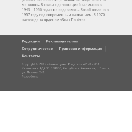
менялось. В связи с депортацией калмыков в
1943—1956 годах не издавалась. Возобновлена в
1957 году под современным названием. В 1970
награждена орденом «Знак Почёта».
Редакция
Рекламодателям
Сотрудничество
Правовая информация
Контакты
Copyright © 2017 «Хальмг үнн». Издатель АУ РК «РИА
Калмыкия». АДРЕС: 358000, Республика Калмыкия, г. Элиста,
ул. Ленина, 243.
Разработка
.