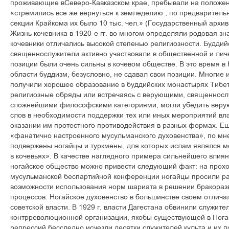
проживающие вСеверо-Кавказском крае, пребывали на положен
«стремились все же вернуться к земледелию , по предварител
секции Крайкома их было 10 тыс. чел.» (Государственный архив
Жизнь кочевника в 1920-е гг. во многом определяли родовая зна
кочевники отличались высокой степенью религиозности. Буддий
священнослужители активно участвовали в общественной и лич
позиции были очень сильны в кочевом обществе. В это время 
области буддизм, безусловно, не сдавал свои позиции. Многие 
получили хорошее образование в буддийских монастырях Тибет
религиозные обряды или встречаясь с верующими, священносл
сложнейшими философскими категориями, могли убедить верую
слов в необходимости поддержки тех или иных мероприятий влас
оказании им протестного противодействия в разных формах. 
«фанатично настроенного мусульманского духовенства», по мн
подвержены ногайцы и туркмены, для которых ислам являлся 
в кочевьях». В качестве наглядного примера сильнейшего влия
ногайское общество можно привести следующий факт: на прохо
мусульманской беспартийной конференции ногайцы просили ра
возможности использования норм шариата в решении бракора
процессов. Ногайское духовенство в большинстве своем отлич
советской власти. В 1929 г. власти Дагестана обвинили служител
контрреволюционной организации, якобы существующей в Ногай
репрессий бесследно исчезли десятки служителей культа и их 