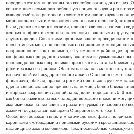
народов с учетом национального своеобразия каждого из них. 
во внимание весьма разнообразную национальную и религиозн
южнороссийского региона и в связи с этим сложившуюся сложн
межнациональных и межконфессиональных отношений, которые в
были далеко не идиллическими, проявлявшиеся зачастую в вид
жестких конфликтов местного населения с властными структур
других народов. Советскими органами власти проводился комп
превентивных мер, направленных на снижение межнациональн
напряженности. Так, например, в Туркменском районе для пре
конфликтных прецедентов между властями и туркменским насел
непосредственных посредников привлекались татары близкие т
религиозным воззрениям. Об этом наглядно свидетельствует ар
извлеченный из Государственного архива Ставропольского края
фанатизма, обычая, нравов и религии общаться с русским насе
единственное спасение привлечь на помощь более близко сто
интересах сохранения данной народности, переселить 5–6 тыс.
как более развитых из всех народов тюркского племени могущих
экономически на них влиять в развитии туркмен и вообще по в
жизни»(Государственный архив Ставропольского края).
Особенно тревожили власти многочисленные факты неприязне
коренными скотоводами и пришлыми русскими крестьянами,са
пастбищные земли кочевников. Пахотноспособные калмыцкие ст