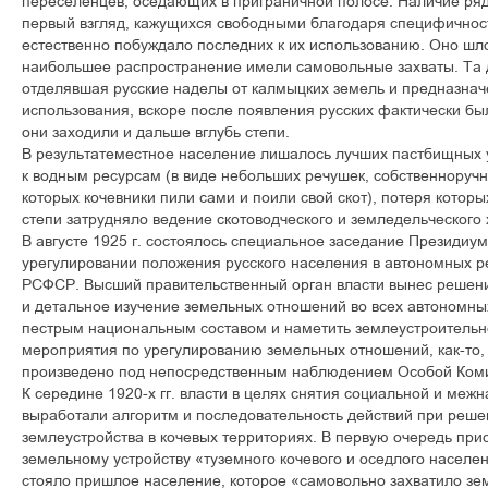
переселенцев, оседающих в приграничной полосе. Наличие ря
первый взгляд, кажущихся свободными благодаря специфичност
естественно побуждало последних к их использованию. Оно шл
наибольшее распространение имели самовольные захваты. Та 
отделявшая русские наделы от калмыцких земель и предназнач
использования, вскоре после появления русских фактически бы
они заходили и дальше вглубь степи.
В результатеместное население лишалось лучших пастбищных у
к водным ресурсам (в виде небольших речушек, собственноручн
которых кочевники пили сами и поили свой скот), потеря котор
степи затрудняло ведение скотоводческого и земледельческого 
В августе 1925 г. состоялось специальное заседание Президиу
урегулировании положения русского населения в автономных р
РСФСР. Высший правительственный орган власти вынес решени
и детальное изучение земельных отношений во всех автономных
пестрым национальным составом и наметить землеустроительн
мероприятия по урегулированию земельных отношений, как-то, 
произведено под непосредственным наблюдением Особой Ком
К середине 1920-х гг. власти в целях снятия социальной и ме
выработали алгоритм и последовательность действий при реше
землеустройства в кочевых территориях. В первую очередь при
земельному устройству «туземного кочевого и оседлого населе
стояло пришлое население, которое «самовольно захватило зе