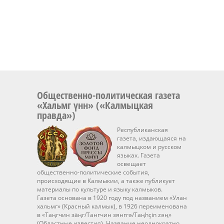
Общественно-политическая газета
«Хальмг үнн» («Калмыцкая
правда»)
Республиканская
газета, издающаяся на
калмыцком и русском
языках. Газета
освещает
общественно-политические события,
происходящие в Калмыкии, а также публикует
материалы по культуре и языку калмыков.
Газета основана в 1920 году под названием «Улан
хальмг» (Красный калмык), в 1926 переименована
в «Таңгчин зäңг/Тангчин зянггә/Taңhçin zәң»
(Областные известия). Название неоднократно