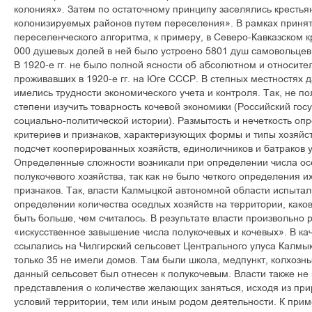
колониях». Затем по остаточному принципу заселялись кресть
колонизируемых районов путем переселения». В рамках принят
переселенческого алгоритма, к примеру, в Северо-Кавказском кр
000 душевых долей в ней было устроено 5801 душ самовольцев
В 1920-е гг. не было полной ясности об абсолютном и относите
проживавших в 1920-е гг. на Юге СССР. В степных местностях 
имелись трудности экономического учета и контроля. Так, не по
степени изучить товарность кочевой экономики (Российский гос
социально-политической истории). Размытость и нечеткость оп
критериев и признаков, характеризующих формы и типы хозяйс
подсчет кооперированных хозяйств, единоличников и батраков у
Определенные сложности возникали при определении числа осе
полукочевого хозяйства, так как не было четкого определения
признаков. Так, власти Калмыцкой автономной области испытал
определении количества оседлых хозяйств на территории, каков
быть больше, чем считалось. В результате власти произвольно
«искусственное завышение числа полукочевых и кочевых». В ка
ссылались на Чилгирский сельсовет Центрального улуса Калмыки
только 35 не имели домов. Там были школа, медпункт, колхозны
данный сельсовет был отнесен к полукочевым. Власти также не
представления о количестве желающих заняться, исходя из пр
условий территории, тем или иным родом деятельности. К прим