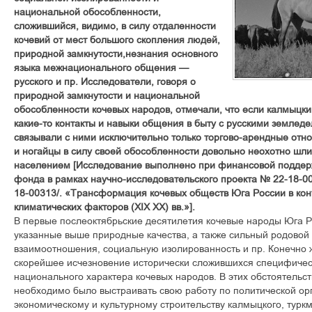
национальной обособленности,
сложившийся, видимо, в силу отдаленности
кочевий от мест большого скопления людей,
природной замкнутости,незнания основного
языка межнационального общения —
русского и пр. Исследователи, говоря о
природной замкнутости и национальной
обособленности кочевых народов, отмечали, что если калмыцк
какие-то контакты и навыки общения в быту с русскими землед
связывали с ними исключительно только торгово-арендные отн
и ногайцы в силу своей обособленности довольно неохотно шли 
населением [Исследование выполнено при финансовой поддерж
фонда в рамках научно-исследовательского проекта № 22-18-00313,
18-00313/. «Трансформация кочевых обществ Юга России в кон
климатических факторов (XIX XX) вв.»].
В первые послеоктябрьские десятилетия кочевые народы Юга 
указанные выше природные качества, а также сильный родовой 
взаимоотношения, социальную изолированность и пр. Конечно ж
скорейшее исчезновение исторически сложившихся специфичес
национального характера кочевых народов. В этих обстоятельс
необходимо было выстраивать свою работу по политической ор
экономическому и культурному строительству калмыцкого, туркм