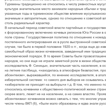
Туркмены традиционно не относились к числу ревностных мусул
культуре значительное место занимали народные обычаи и тра
указанные годы в туркменском обществе влияние мусульманско
значимым и авторитетным, однако по отношению к советской вл
столь радикальный характер.
В начальный период советской власти партийные и государств
к форсированному включению кочевых регионов Юга России в 
поле страны. Государственная политика по отношению к номад
постепенного интегрирования их в русло выстроенной советско
случае, так было в первой половине 1920-х гг., когда еще до и
самобытный образ жизни кочевников, заведенный ими традицио
экономический порядок. В то время Советы были провозглашен
народов, но они еще не играли заметной роли в жизни общества
исследователь Ф. Синицын, значительная часть населения, в о
на летние пастбища, «находилась в атмосфере безвластия, пр
абсентеизм», выражавшийся, по мнению исследователя, в апат
избирательной системе: «с самого дня выборов не созывались 
«избиратели не приходят на выборы»и т.д. В том, что именно
относились кочевники к общественно-политической жизни страны
скорее всего, лежит не на населении, а на самих властях. Про
абсентеизма» кочевников можно связать с тем, что многие упра
числе члены ВКП (б), «были мало образованы и едва знали русс