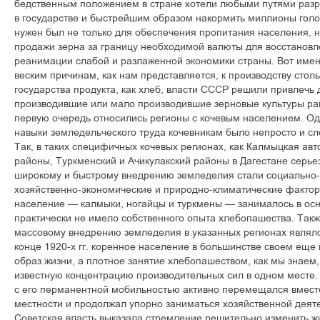
бедственным положением в стране хотели любыми путями раз
в государстве и быстрейшим образом накормить миллионы голо
нужен был не только для обеспечения пропитания населения, н
продажи зерна за границу необходимой валюты для восстанов
реанимации слабой и разлаженной экономики страны. Вот именн
веским причинам, как нам представляется, к производству стол
государства продукта, как хлеб, власти СССР решили привлечь
производившие или мало производившие зерновые культуры рай
первую очередь относились регионы с кочевым населением. Од
навыки земледельческого труда кочевникам было непросто и сл
Так, в таких специфичных кочевых регионах, как Калмыцкая авт
районы, Туркменский и Ачикулакский районы в Дагестане серь
широкому и быстрому внедрению земледелия стали социально-
хозяйственно-экономические и природно-климатические факторы
население — калмыки, ногайцы и туркмены — занималось в осн
практически не имело собственного опыта хлебопашества. Так
массовому внедрению земледелия в указанных регионах являлос
конце 1920-х гг. коренное население в большинстве своем еще
образ жизни, а плотное занятие хлебопашеством, как мы знаем,
известную концентрацию производительных сил в одном месте.
с его перманентной мобильностью активно перемещался вместе
местности и продолжал упорно заниматься хозяйственной деят
Советская власть выказала стремление решительно изменить ж