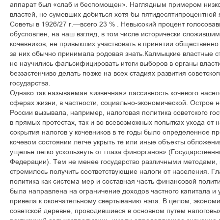
аппарат был «слаб и беспомощен». Наглядным примером низко
властей, не сумевших добиться хотя бы пятидесятипроцентной 
Советы в 1926/27 г.—всего 23 % . Невысокий процент голосова
обусловлен, на наш взгляд, в том числе исторически сложивши
кочевников, не привыкших участвовать в принятии общественн
за них обычно принимала родовая знать.Калмыцкие властные с
не научились фальсифицировать итоги выборов в органы власти,
беззастенчиво делать позже на всех стадиях развития советско
государства.
Однако так называемая «извечная» пассивность кочевого насел
сферах жизни, в частности, социально-экономической. Острое 
России вызывала, например, налоговая политика советского го
в прямых протестах, так и во всевозможных попытках ухода от 
сокрытия налогов у кочевников в те годы было определенное пр
кочевом состоянии легче укрыть те или иные объекты обложени
ущелье легко ускользнуть от глаза финорганов» (Государствен
Федерации). Тем не менее государство различными методами, 
стремилось получить соответствующие налоги от населения. Г
политика как система мер и составная часть финансовой полити
была направлена на ограничение доходов частного капитала и уж
привела к окончательному свертыванию нэпа. В целом, эконом
советской деревне, проводившиеся в основном путем налоговы