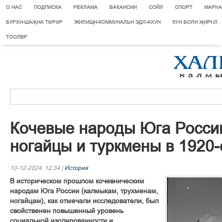
О НАС
ПОДПИСКА
РЕКЛАМА
ВАКАНСИИ
СОЙЛ
СПОРТ
МАРЄА
БУРХН-ШАҖНА ТӨРӘР
ЖИЛИЩН-КОММУНАЛЬН ЭДЛ-АХУН
КҮН БОЛН ҖИРҺЛ
ТООЛВР
Кочевые народы Юга России
ногайцы и туркмены в 1920-е
10-12-2024, 12:34 |
История
В историческом прошлом кочевническим
народам Юга России (калмыкам, трухменам,
ногайцам), как отмечали исследователи, был
свойственен повышенный уровень
социальной изолированности и