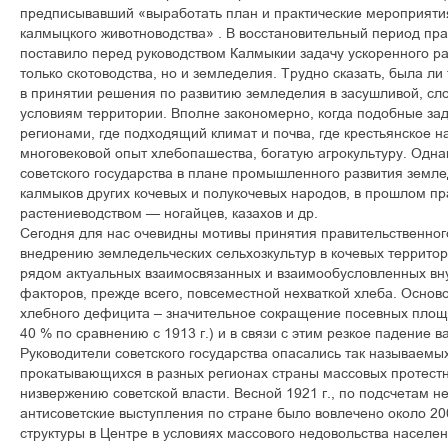
предписывавший «выработать план и практические мероприяти
калмыцкого животноводства» . В восстановительный период пра
поставило перед руководством Калмыкии задачу ускоренного ра
только скотоводства, но и земледелия. Трудно сказать, была ли
в принятии решения по развитию земледелия в засушливой, с
условиям территории. Вполне закономерно, когда подобные зад
регионами, где подходящий климат и почва, где крестьянское 
многовековой опыт хлебопашества, богатую агрокультуру. Одна
советского государства в плане промышленного развития земл
калмыков других кочевых и полукочевых народов, в прошлом п
растениеводством — ногайцев, казахов и др.
Сегодня для нас очевидны мотивы принятия правительственно
внедрению земледельческих сельхозкультур в кочевых террито
рядом актуальных взаимосвязанных и взаимообусловленных вн
факторов, прежде всего, повсеместной нехваткой хлеба. Осно
хлебного дефицита – значительное сокращение посевных площад
40 % по сравнению с 1913 г.) и в связи с этим резкое падение в
Руководители советского государства опасались так называемы
прокатывающихся в разных регионах страны массовых протестн
низвержению советской власти. Весной 1921 г., по подсчетам не
антисоветские выступления по стране было вовлечено около 20
структуры в Центре в условиях массового недовольства насел