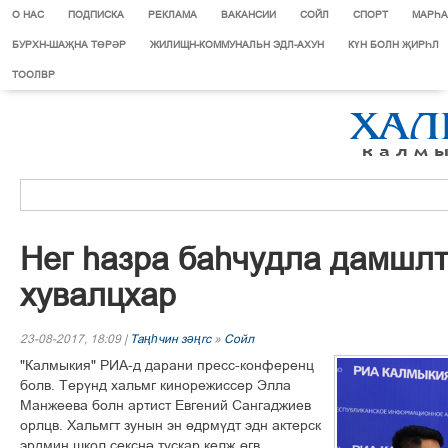
О НАС
ПОДПИСКА
РЕКЛАМА
ВАКАНСИИ
СОЙЛ
СПОРТ
МАРЄА
БУРХН-ШАҖНА ТӨРӘР
ЖИЛИЩН-КОММУНАЛЬН ЭДЛ-АХУН
КҮН БОЛН ҖИРҺЛ
ТООЛВР
Íåã ºàçðà áàº÷óäëà äàìøë
õóâàëöõàð
23-08-2017, 18:09 |
Таңһчин зәңгс
»
Сойл
"Êàëìûêèÿ" ÐÈÀ-ä äàðàíè ïðåññ-êîíôåðåíö
áîëâ. Òåð¢íä õàëüìã êèíîðåæèññåð Ýëëà
Ìàíæååâà áîëí àðòèñò Åâãåíèé Ñàíãàäæèåâ
îðëöâ. Õàëüìãò çóíûí ýí ´äðì¢äò ýäí àêòåðñê
ýðäìèí øêîë ñåêñí³ òóñêàð êåëš ´ãâ.