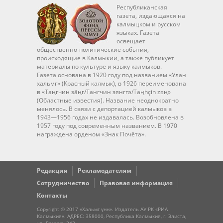
Республиканская
газета, издающаяся на
калмыцком и русском
языках. Газета
освещает
общественно-политические события,
происходящие в Калмыкии, а также публикует
материалы по культуре и языку калмыков.
Газета основана в 1920 году под названием «Улан
хальмг» (Красный калмык), в 1926 переименована
в «Таңгчин зäңг/Тангчин зянггә/Taңhçin zәң»
(Областные известия). Название неоднократно
менялось. В связи с депортацией калмыков в
1943—1956 годах не издавалась. Возобновлена в
1957 году под современным названием. В 1970
награждена орденом «Знак Почёта».
Редакция
Рекламодателям
Сотрудничество
Правовая информация
Контакты
Copyright © 2017 «Хальмг үнн». Издатель АУ РК «РИА
Калмыкия». АДРЕС: 358000, Республика Калмыкия, г. Элиста,