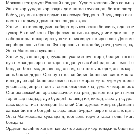
Ìîñêâàí òåàòðìóäò Åâãåíèé íààäíà. ¡¢ä³ã÷ õààëºíü éèð ñîíüí, 
Ýí õàëõàð ¢¢ëä³ä õîðøàšàõ äàìøëòàñí õóâàëöàä, áèëãò³ àêòåð 
áàº÷óä äóíä àêòåðñê ýðäìèí êëàññìóä á¢ðä³í³. Ýí¢íä ýâð³ îþò
íàñòà àêòåðìóäò äàìøëòàñí ýí äàñõšàíà.
Õàëüìãò àêòåðñê ýðäìèí ëàáîðàòîðü êåõ ñåäêë á³³ñèíü, îäà ýí ç
òóñêàð Åâãåíèé êåëâ. Ïðîôåññèîíàëüí àêòåðìóäò èèì äàìøëò òó
ëàáîðàòîðüò îðõàð èðñí óëñ ÷èãí ÷èê ç´ð¢ëòò³ èðñí ñ³í. Äåëê³ä 
ýâð³º³ðí ñîíüí áîëíà. Çóã òåð ñîíüí òîîòàí áèäí ê¢öö ¢ç¢ëš ÷à
Ýëëà Ìàíæååâà õóâàëöâ.
Õàëüìãóä çàœ-àâöàðí, òóóšàðí, óõàíè ç´ð¢ëëò³ðí, á³³öèí òîãòñ
öóñí- ìàõíäíü îðñí òîîòàðí òàëäàí óëñàñ éèëºðäãíü èë þìí. Òå
áåëäâðò áîëí ìåäðë àâëºíä îëçëš, ñ³í òîîòûíü ´ðãš îëçëõ êåðãò
ýííü áàñ ìåäãäí³. Îðí-íóòãò òîãòñí éèðèí áåëäâðèí ñèñòåìàñ ò
èðëöœã¢ ýâ-àðº áîëí ÿíç îëçëñí öàãò ÿìàðàí ê¢÷ò³ ä¢ðì¢ä ò´ðí
óëñèí çàœä èâòðñí òîîòûã ýâèíü îëš îëçëõëà, ¢¢ä³ã÷ ÿìàðàí èê 
Ñòàíèñëàâñêèéèí, îðñ êëàññè÷åñê òåàòðèí, äåëê³í òåàòðèí øêîë
òåð ÿíçàð íààäàä, ä¢ð á¢ðä³ëºí³ àâöä èšëä÷ê³ä, ýâð³ óœ-ñ¢¢ð³í
äàñõ êåðãò³ ãèñí òîîëâðàí Åâãåíèé Ñàíãàäæèåâ ìåä¢ëâ. Äàìøë
õàëüìã áèëãòíð áåëäëºí³ ýâð³ øêîë á¢ðä³õ, ýâð³ ÿíç îëçëõ öàã
Ýëëà Ìàíæååâàëà õóâàëöñíä, òîîëâðíü òåð¢í³ òààñëò îëâ. Òèèã
áîëšàíà.
Ýðäì³í äàñëºíä õàëüìã êèíîàêòåð ç´â³ð èê³ð ò´ëšñèíü áèäí í