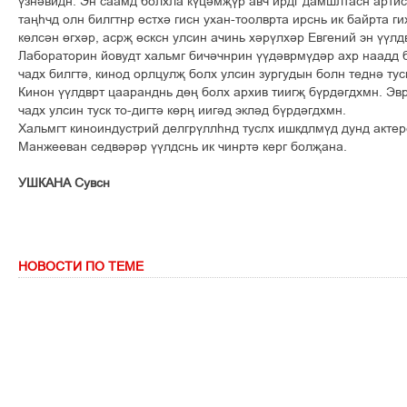
¢çí³âèäí. Ýí ñààìä áîëõëà ê¢ö³ìš¢ð àâ÷ èðäã äàìøëòàñí àðòèñ
òàœº÷ä îëí áèëãòíð ´ñòõ³ ãèñí óõàí-òîîëâðòà èðñíü èê áàéðòà ãè
ê´ëñ³í ´ãõ³ð, àñðš ´ñêñí óëñèí à÷èíü õ³ð¢ëõ³ð Åâãåíèé ýí ¢¢ë
Ëàáîðàòîðèí éîâóäò õàëüìã áè÷³÷íðèí ¢¢ä³âðì¢ä³ð àõð íààää 
÷àäõ áèëãò³, êèíîä îðëöóëš áîëõ óëñèí çóðãóäûí áîëí òåäí³ òóñê
Êèíîí ¢¢ëäâðò öààðàíäíü ä´œ áîëõ àðõèâ òèèãš á¢ðä³ãäõìí. Ýâð
÷àäõ óëñèí òóñê òî-äèãò³ ê´ðœ èèã³ä ýêë³ä á¢ðä³ãäõìí.
Õàëüìãò êèíîèíäóñòðèé äåëãð¢ëëºíä òóñëõ èøêäëì¢ä äóíä àêòå
Ìàíæååâàí ñåäâ³ð³ð ¢¢ëäñíü èê ÷èíðò³ êåðã áîëšàíà.
ÓØÊÀÍÀ Ñóâñí
НОВОСТИ ПО ТЕМЕ