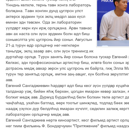
¡ííäíü êåëõë³, òåðíü òàâí õîíãà ëàáîðàòîðü
áîëšàíà. Òàâí õîíãèí äóíä öóãëðñí óëñò
àêòåðñê ýðäìèí òóñê ýêëö ìåäðë çààõ ê¢ñë
´ìí³í ýäí ò³âñìí. Îäà ýí ëàáîðàòîðèí
¢¢ëäâðò õ´ðí ê¢í èðš îðëöšàíà. Àðâí òàâíàñ
àâí àõ íàñòà îëí ç¢ñí ýðäìèí áîëí ³äë áèø
ñîíüìñëòòà óëñ öóãëðñíü éèð ñîíüí. Àâãóñòûí
21-ä ò¢ð¢í ´äð îðëöà÷íð íåã-íåãíë³ðí
òàíüëäš, ýêëö çààâð àâ÷, îëí ç¢ñí òðåíèíãä èê
äóðòàºàð îðëöâ. Ò¢ð¢í çàíÿòü éèð ñîíüí áîëñíà òóñêàð Åâãåíèé 
Êåëõ³ñ, ýäí ïðîôåññèîíàëüí àðòèñòíð áèø, èëâò³ áîëí ñîíüí 
äîòðàñíü ìåäš àâõàð ç´ðñí óëñ öóãëðñíü èê áàéðòà, ãèš Ýëëà Ì
ò¢ð¢í òåð çàíÿòüä îðëöš, ³ìòí³ çàœ-àâöèã, ê¢í áîëºíà ç´ð¢ëëò
àââ.
Åâãåíèé Ñàíãàäæèåâèí ºàðäâðò ³äë áèø êåñã ç¢ñí ¢¢ëäâð ê¢ö³º³
òàëäàíàð ¢çš, áèé³í ÿºš á³ðõ³í, öîãöàí ÿìàðàí êåâ³ð çàëõàí, 
áîëõèã ìåäš àââ. Ä¢ðì¢ä á¢ðä³ëºíä áåëí áîëõèí ò´ë³ àðòèñò ä
÷àœºàºàä, óõàºàí áàòëàä, ´´ðê òîîòûã øèíšë³ä, òîäëàä á³³õ ç´â
íààäš ¢ç¢ëñí ä¢ð áåëäëºíä ÿìàðàí ê¢÷ëëò, ñåäêëèí çàëìš êåðã
ëàáîðàòîðèí îðëöà÷íð ìåäš àââ.
Åâãåíèé Ñàíãàäæèåâ íåðò³ êèíîàðòèñò, êåñã ôèëüìä àðòèñò îðëö
íåã òèèì ôèëüìíü Ô. Áîíäàð÷óêèí "Ïðèòÿæåíèå" ôèëüìä íààäñ