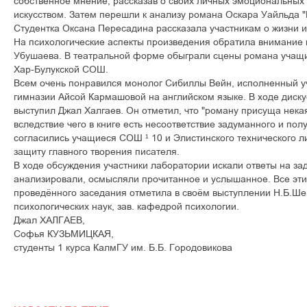
ñîáñòâåííîå ìíåíèå, ðàññêàçàâ î ñâîèõ ëè÷íûõ ýìîöèîíàëüíûõ
èñêóññòâîì. Çàòåì ïåðåøëè ê àíàëèçó ðîìàíà Îñêàðà Óàéëüäà "
Ñòóäåíòêà Îêñàíà Ïåðåñàäèíà ðàññêàçàëà ó÷àñòíèêàì î æèçíè è
Íà ïñèõîëîãè÷åñêèå àñïåêòû ïðîèçâåäåíèÿ îáðàòèëà âíèìàíèå
Óáóøàåâà. Â òåàòðàëüíîé ôîðìå îáûãðàëè ñöåíû ðîìàíà ó÷àù
Õàð-Áóëóêñêîé ÑÎØ.
Âñåì î÷åíü ïîíðàâèëñÿ ìîíîëîã Ñèáèëëû Âåéí, èñïîëíåííûé 
ãèìíàçèè Àéñîé Êàðìàøîâîé íà àíãëèéñêîì ÿçûêå. Â õîäå äèñêó
âûñòóïèë Äæàë Õàëãàåâ. Îí îòìåòèë, ÷òî "ðîìàíó ïðèñóùà íåêà
âñëåäñòâèå ÷åãî â êíèãå åñòü íåñîîòâåòñòâèå çàäóìàííîãî è ïîë
ñîãëàñèëèñü ó÷àùèåñÿ ÑÎØ ¹ 10 è Ýëèñòèíñêîãî òåõíè÷åñêîãî ë
çàùèòó ãëàâíîãî òâîðåíèÿ ïèñàòåëÿ.
Â õîäå îáñóæäåíèÿ ó÷àñòíèêè ëàáîðàòîðèè èñêàëè îòâåòû íà çà
àíàëèçèðîâàëè, îñìûñëÿëè ïðî÷èòàííîå è óñëûøàííîå. Âñå ýò
ïðîâåä¸ííîãî çàñåäàíèÿ îòìåòèëà â ñâî¸ì âûñòóïëåíèè Í.Á.Øå
ïñèõîëîãè÷åñêèõ íàóê, çàâ. êàôåäðîé ïñèõîëîãèè.
Äæàë ÕÀËÃÀÅÂ,
Ñîôüÿ ÊÓÇÜÌÈÖÊÀß,
ñòóäåíòû 1 êóðñà ÊàëìÃÓ èì. Á.Á. Ãîðîäîâèêîâà