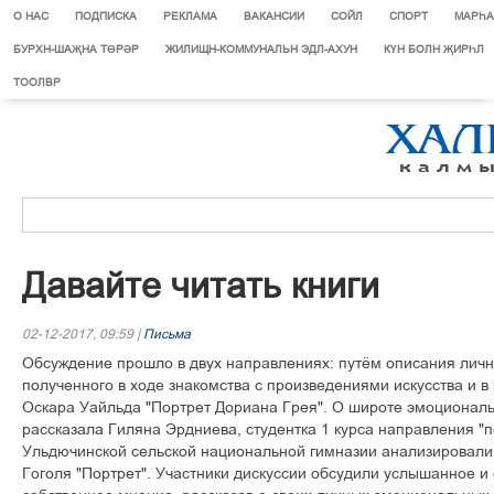
О НАС
ПОДПИСКА
РЕКЛАМА
ВАКАНСИИ
СОЙЛ
СПОРТ
МАРЄА
БУРХН-ШАҖНА ТӨРӘР
ЖИЛИЩН-КОММУНАЛЬН ЭДЛ-АХУН
КҮН БОЛН ҖИРҺЛ
ТООЛВР
Äàâàéòå ÷èòàòü êíèãè
02-12-2017, 09:59 |
Письма
Îáñóæäåíèå ïðîøëî â äâóõ íàïðàâëåíèÿõ: ïóò¸ì îïèñàíèÿ ëè÷í
ïîëó÷åííîãî â õîäå çíàêîìñòâà ñ ïðîèçâåäåíèÿìè èñêóññòâà è â
Îñêàðà Óàéëüäà "Ïîðòðåò Äîðèàíà Ãðåÿ". Î øèðîòå ýìîöèîíàëü
ðàññêàçàëà Ãèëÿíà Ýðäíèåâà, ñòóäåíòêà 1 êóðñà íàïðàâëåíèÿ "
Óëüäþ÷èíñêîé ñåëüñêîé íàöèîíàëüíîé ãèìíàçèè àíàëèçèðîâàëè 
Ãîãîëÿ "Ïîðòðåò". Ó÷àñòíèêè äèñêóññèè îáñóäèëè óñëûøàííîå è