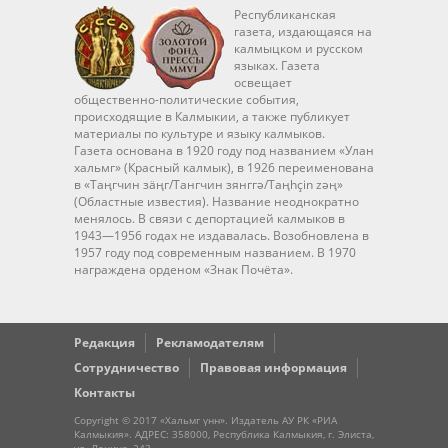
Республиканская
газета, издающаяся на
калмыцком и русском
языках. Газета
освещает
общественно-политические события,
происходящие в Калмыкии, а также публикует
материалы по культуре и языку калмыков.
Газета основана в 1920 году под названием «Улан
хальмг» (Красный калмык), в 1926 переименована
в «Таңгчин зäңг/Тангчин зянггә/Taңhçin zәң»
(Областные известия). Название неоднократно
менялось. В связи с депортацией калмыков в
1943—1956 годах не издавалась. Возобновлена в
1957 году под современным названием. В 1970
награждена орденом «Знак Почёта».
Редакция
Рекламодателям
Сотрудничество
Правовая информация
Контакты
Copyright © 2017 «Хальмг үнн». Издатель АУ РК «РИА
Калмыкия». АДРЕС: 358000, Республика Калмыкия, г. Элиста,