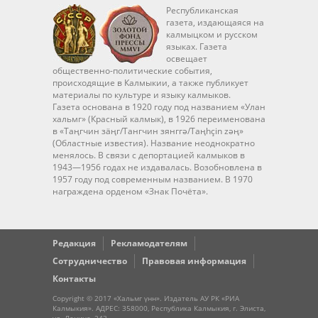
Республиканская
газета, издающаяся на
калмыцком и русском
языках. Газета
освещает
общественно-политические события,
происходящие в Калмыкии, а также публикует
материалы по культуре и языку калмыков.
Газета основана в 1920 году под названием «Улан
хальмг» (Красный калмык), в 1926 переименована
в «Таңгчин зäңг/Тангчин зянггә/Taңhçin zәң»
(Областные известия). Название неоднократно
менялось. В связи с депортацией калмыков в
1943—1956 годах не издавалась. Возобновлена в
1957 году под современным названием. В 1970
награждена орденом «Знак Почёта».
Редакция
Рекламодателям
Сотрудничество
Правовая информация
Контакты
Copyright © 2017 «Хальмг үнн». Издатель АУ РК «РИА
Калмыкия». АДРЕС: 358000, Республика Калмыкия, г. Элиста,