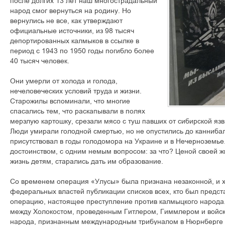
после долгих 13 лет наш многострадальный
народ смог вернуться на родину. Но
вернулись не все, как утверждают
официальные источники, из 98 тысяч
депортированных калмыков в ссылке в
период с 1943 по 1950 годы погибло более
40 тысяч человек.
Они умерли от холода и голода,
нечеловеческих условий труда и жизни.
Старожилы вспоминали, что многие
спасались тем, что раскапывали в полях
мерзлую картошку, срезали мясо с туш павших от сибирской язв
Люди умирали голодной смертью, но не опустились до канниба
присутствовал в годы голодомора на Украине и в Нечерноземье.
достоинством, с одним немым вопросом: за что? Ценой своей ж
жизнь детям, старались дать им образование.
Со временем операция «Улусы» была признана незаконной, и х
федеральных властей публикации списков всех, кто был предст
операцию, настоящее преступление против калмыцкого народа
между Холокостом, проведенным Гитлером, Гиммлером и войск
народа, признанным международным трибуналом в Нюрнберге 