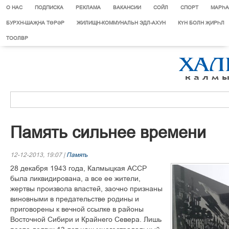
О НАС
ПОДПИСКА
РЕКЛАМА
ВАКАНСИИ
СОЙЛ
СПОРТ
МАРЄА
БУРХН-ШАҖНА ТӨРӘР
ЖИЛИЩН-КОММУНАЛЬН ЭДЛ-АХУН
КҮН БОЛН ҖИРҺЛ
ТООЛВР
Память сильнее времени
12-12-2013, 19:07 |
Память
28 декабря 1943 года, Калмыцкая АССР
была ликвидирована, а все ее жители,
жертвы произвола властей, заочно признаны
виновными в предательстве родины и
приговорены к вечной ссылке в районы
Восточной Сибири и Крайнего Севера. Лишь