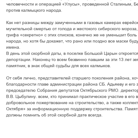
человечности и операцией «Улусы», проведенной Сталиным, Б
против калмыцкого народа.
Как нет разницы между замученными в газовых камерах еврей
мучительной смертью от голода и жестокого сибирского мороза,
грифа «секретно» с этих списков, конечно же не уменьшит бол
народа, но хотя бы докажет, что рано или поздно все маски буд
имена.
В день этой скорбной даты, в поселке Большой Царын откроетс
депортации. Наконец-то всем безвинно павшим за эти 13 лет з
памятник, в знак общей судьбы для всех калмыков.
От себя лично, представителей старшего поколения района, хо
благодарности главе администрации района СБ. Адьяеву и его 
председателю Собрания депутатов Октябрьского РМО. директо
В.В. Цыбулину. всем, кто принимал практическое участие в его 
добровольное пожертвование на строительство, а также коллек
Октября» за информационную поддержку строительства. Памят
должны помнить об этой скорбной дате всегда.