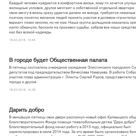
Каждый человек нуждается в комфортном жилье, кому-то хочется улучш
жилищные условия, другие мечтают о собственной отдельной квартире.
свою мечту в жизнь сразу удается далеко не всегда, требуются немалые
поэтому понятно желание людей принять участие в долевом строительс
вариант помог многим, но не нам. Наша группа дольщиков оказалась сред
нагло обманули, бросили на произвол судьбы, забрав все наши средства
нас без всякой надежды.
16-02-2016, 14:44
В городе будет Общественная палата
В пятницу состоялось очередное заседание Элистинского городского С
депутатов под председательством Вячеслава Намруева. В работе Собр
участие глава администрации г. Элисты Сергей Раров, представители 
города и другие.
16-02-2016, 14:35
Дарить добро
В минувшую пятницу свои двери распахнул новый офис Калмыцкого об
благотворительного Фонда помощи тяжелобольным детям "Дари добро"
Благотворительный фонд начал работу в 2013 году, официально был
зарегистрирован в июле 2014 года. За это время было организовано бол