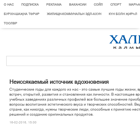
О НАС
ПОДПИСКА
РЕКЛАМА
ВАКАНСИИ
СОЙЛ
СПОРТ
МАРЄА
БУРХН-ШАҖНА ТӨРӘР
ЖИЛИЩН-КОММУНАЛЬН ЭДЛ-АХУН
КҮН БОЛН ҖИРҺЛ
ТООЛВР
Неиссякаемый источник вдохновения
Студенческие годы для каждого из нас - это самые лучшие годы жизни, 
встреч, открытий, развития и становления как личности. В настоящее вр
учебных заведениях различных профилей все большее значение прио
вопросы воспитания эстетического вкуса и творческих способностей. Ве
стране, как никогда, нужны творческие люди, способные к принятию не
решений и созданию оригинальных продуктов.
16-02-2016, 15:00