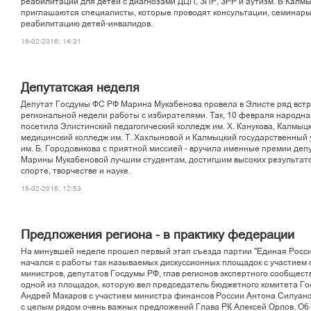
реабилитации для детей с диагнозами ДЦП, ЗПР, ЗРР и аутизм. В Калм
приглашаются специалисты, которые проводят консультации, семинары
реабилитацию детей-инвалидов.
16-02-2016, 14:31
Депутатская неделя
Депутат Госдумы ФС РФ Марина Мукабенова провела в Элисте ряд встр
региональной недели работы с избирателями. Так, 10 февраля народн
посетила Элистинский педагогический колледж им. X. Канукова, Калмыц
медицинский колледж им. Т. Хахлыновой и Калмыцкий государственный
им. Б. Городовикова с приятной миссией - вручила именные премии деп
Марины Мукабеновой лучшим студентам, достигшим высоких результатов
спорте, творчестве и науке.
16-02-2016, 12:53
Предложения региона - в практику федерации
На минувшей неделе прошел первый этап съезда партии "Единая Росси
начался с работы так называемых дискуссионных площадок с участием
министров, депутатов Госдумы РФ, глав регионов экспертного сообщест
одной из площадок, которую вел председатель бюджетного комитета Г
Андрей Макаров с участием министра финансов России Антона Силуано
с целым рядом очень важных предложений Глава РК Алексей Орлов. Об