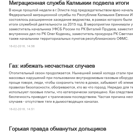
Миграционная служба Калмыкии подвела итоги
В конце прошлой недели в г.Элисте под председательством врио начал
Федеральной миграционной службы по Республике Калмыкия Евгении И
состоялось расширенное заседание ведомства, в рамках которого был
итоги служебной деятельности за 2015 год. В мероприятии принимали 
заместитель начальника УФСБ России по РК Виталий Прудков, замести
внутренних дел по РК Олег Коденец, заместитель прокурора РК Светлан
также начальники территориальных пунктов республиканского ОФМС.
16-02-2016, 14:56
Газ: избежать несчастных случаев
Отопительный сезон продолжается. Нынешней зимой холода стали пр
массовых нарушений при пользовании внутридомовым газовым оборуд
проще говоря, люди, чтобы сохранить тепло в домах, забывают об эле
правилах безопасности, обогреваются, кто во что горазд. Нередко для т
используют газовые плиты, что категорически запрещено. Как следствие
беспечность приводит к трагическим последствиям. Частая причина не
случаев - отсутствие тяги в дымоотводящих каналах.
16-02-2016, 14:51
Горькая правда обманутых дольщиков