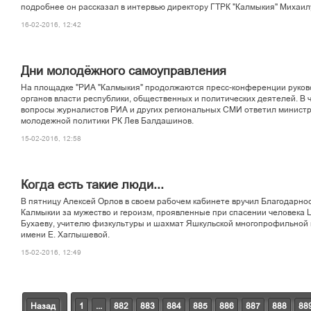
подробнее он рассказал в интервью директору ГТРК "Калмыкия" Михаилу
16-02-2016, 12:42
Дни молодёжного самоуправления
На площадке "РИА "Калмыкия" продолжаются пресс-конференции руко
органов власти республики, общественных и политических деятелей. В ч
вопросы журналистов РИА и других региональных СМИ ответил министр
молодежной политики РК Лев Балдашинов.
15-02-2016, 12:58
Когда есть такие люди...
В пятницу Алексей Орлов в своем рабочем кабинете вручил Благодарно
Калмыкии за мужество и героизм, проявленные при спасении человека 
Бухаеву, учителю физкультуры и шахмат Яшкульской многопрофильной
имени Е. Хаглышевой.
15-02-2016, 12:49
Назад
1
...
882
883
884
885
886
887
888
88