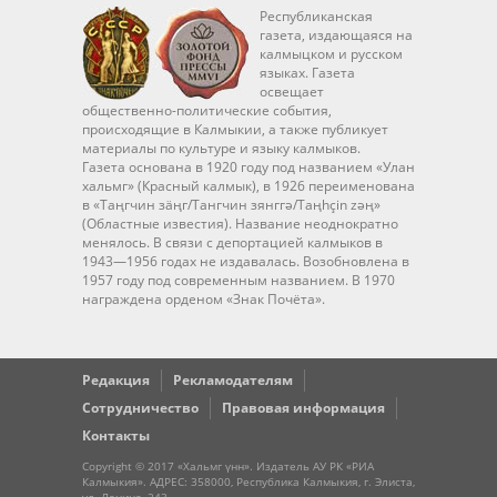
Республиканская
газета, издающаяся на
калмыцком и русском
языках. Газета
освещает
общественно-политические события,
происходящие в Калмыкии, а также публикует
материалы по культуре и языку калмыков.
Газета основана в 1920 году под названием «Улан
хальмг» (Красный калмык), в 1926 переименована
в «Таңгчин зäңг/Тангчин зянггә/Taңhçin zәң»
(Областные известия). Название неоднократно
менялось. В связи с депортацией калмыков в
1943—1956 годах не издавалась. Возобновлена в
1957 году под современным названием. В 1970
награждена орденом «Знак Почёта».
Редакция
Рекламодателям
Сотрудничество
Правовая информация
Контакты
Copyright © 2017 «Хальмг үнн». Издатель АУ РК «РИА
Калмыкия». АДРЕС: 358000, Республика Калмыкия, г. Элиста,