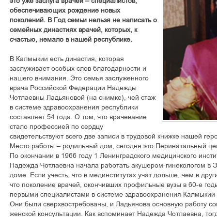
это уже заслуга врачей – специалистов,
обеспечивающих рождение новых
поколений. В Год семьи нельзя не написать о
семейных династиях врачей, которых, к
счастью, немало в нашей республике.
В Калмыкии есть династия, которая
заслуживает особых слов благодарности и
нашего внимания. Это семья заслуженного
врача Российской Федерации Надежды
Чотлаевны Ладьяновой (на снимке), чей стаж
в системе здравоохранения республики
составляет 54 года. О том, что врачевание
стало профессией по сердцу
свидетельствуют всего две записи в трудовой книжке нашей гер
Место работы – родильный дом, сегодня это Перинатальный цен
По окончании в 1966 году 1 Ленинградского медицинского инст
Надежда Чотлаевна начала работать акушером-гинекологом в 
доме. Если учесть, что в мединститутах учат дольше, чем в други
что поколение врачей, окончивших профильные вузы в 60-е год
первыми специалистами в системе здравоохранения Калмыкии 
Они были сверхвостребованы, и Ладьянова основную работу со
женской консультации. Как вспоминает Надежда Чотлаевна, то