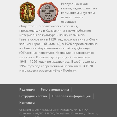
Республиканская
газета, издающаяся на
калмыцком и русском
языках. Газета
освещает
общественно-политические события,
происходящие в Калмыкии, а также публикует
материалы по культуре и языку калмыков.
Газета основана в 1920 году под названием «Улан
хальмг» (Красный калмык), в 1926 переименована
в «Таңгчин зäңг/Тангчин зянггә/Taңhçin zәң»
(Областные известия). Название неоднократно
менялось. В связи с депортацией калмыков в
1943—1956 годах не издавалась. Возобновлена в
1957 году под современным названием. В 1970
награждена орденом «Знак Почёта».
Редакция
Рекламодателям
Сотрудничество
Правовая информация
Контакты
Copyright © 2017 «Хальмг үнн». Издатель АУ РК «РИА
Калмыкия». АДРЕС: 358000, Республика Калмыкия, г. Элиста,