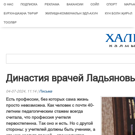
О НАС
ПОДПИСКА
РЕКЛАМА
ВАКАНСИИ
СОЙЛ
СПОРТ
МАРЄА
БУРХН-ШАҖНА ТӨРӘР
ЖИЛИЩН-КОММУНАЛЬН ЭДЛ-АХУН
КҮН БОЛН ҖИРҺЛ
ТООЛВР
Династия врачей Ладьянов
04-07-2024, 11:14 |
Письма
Есть профессии, без которых сама жизнь
просто невозможна. Как человек с почти 40-
летним педагогическим стажем всегда
считала, что профессия учителя
первостепенна. Так оно и есть. Но с другой
стороны: у учителей должны быть ученики, а