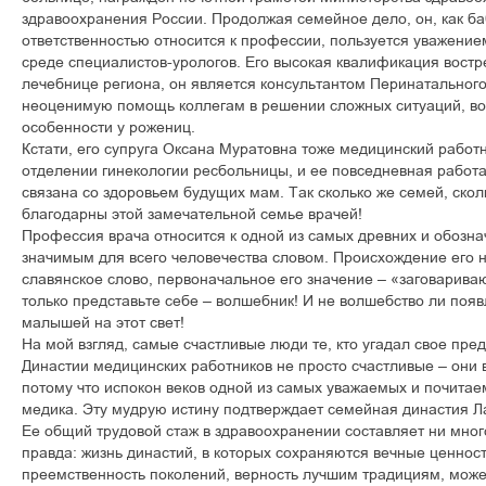
здравоохранения России. Продолжая семейное дело, он, как ба
ответственностью относится к профессии, пользуется уважением
среде специалистов-урологов. Его высокая квалификация востр
лечебнице региона, он является консультантом Перинатального
неоценимую помощь коллегам в решении сложных ситуаций, во
особенности у рожениц.
Кстати, его супруга Оксана Муратовна тоже медицинский работн
отделении гинекологии ресбольницы, и ее повседневная рабо
связана со здоровьем будущих мам. Так сколько же семей, ско
благодарны этой замечательной семье врачей!
Профессия врача относится к одной из самых древних и обозна
значимым для всего человечества словом. Происхождение его 
славянское слово, первоначальное его значение – «заговарив
только представьте себе – волшебник! И не волшебство ли поя
малышей на этот свет!
На мой взгляд, самые счастливые люди те, кто угадал свое пре
Династии медицинских работников не просто счастливые – они 
потому что испокон веков одной из самых уважаемых и почита
медика. Эту мудрую истину подтверждает семейная династия Л
Ее общий трудовой стаж в здравоохранении составляет ни много
правда: жизнь династий, в которых сохраняются вечные ценност
преемственность поколений, верность лучшим традициям, может