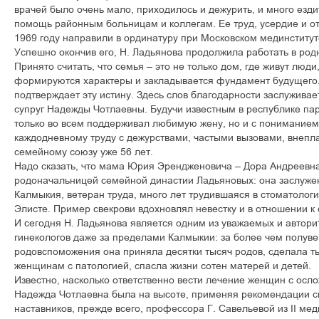
врачей было очень мало, приходилось и дежурить, и много езди
помощь районным больницам и коллегам. Ее труд, усердие и от
1969 году направили в ординатуру при Московском мединститут
Успешно окончив его, Н. Ладьянова продолжила работать в род
Принято считать, что семья – это не только дом, где живут люди,
формируются характеры и закладывается фундамент будущего
подтверждает эту истину. Здесь слов благодарности заслужива
супруг Надежды Чотлаевны. Будучи известным в республике па
только во всем поддерживал любимую жену, но и с пониманием
каждодневному труду с дежурствами, частыми вызовами, внепл
семейному союзу уже 56 лет.
Надо сказать, что мама Юрия Эрендженовича – Дора Андреевна
родоначальницей семейной династии Ладьяновых: она заслуже
Калмыкия, ветеран труда, много лет трудившаяся в стоматолог
Элисте. Пример свекрови вдохновлял невестку и в отношении к 
И сегодня Н. Ладьянова является одним из уважаемых и автори
гинекологов даже за пределами Калмыкии: за более чем полуве
родовспоможения она приняла десятки тысяч родов, сделала 
женщинам с патологией, спасла жизни сотен матерей и детей.
Известно, насколько ответственно вести лечение женщин с ос
Надежда Чотлаевна была на высоте, применяя рекомендации с
наставников, прежде всего, профессора Г. Савельевой из II мед