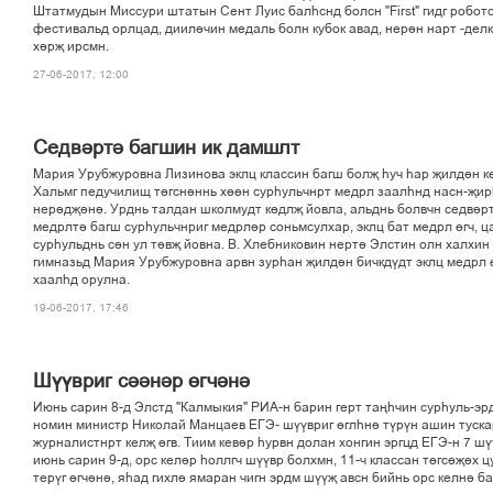
Øòàòìóäûí Ìèññóðè øòàòûí Ñåíò Ëóèñ áàëºñíä áîëñí "First" ãèäã ðîáîò
ôåñòèâàëüä îðëöàä, äèèë³÷èí ìåäàëü áîëí êóáîê àâàä, íåð³í íàðò -äåë
õ³ðš èðñìí.
27-06-2017, 12:00
Ñåäâ³ðò³ áàãøèí èê äàìøëò
Ìàðèÿ Óðóáæóðîâíà Ëèçèíîâà ýêëö êëàññèí áàãø áîëš ºó÷ ºàð šèëä³í ê
Õàëüìã ïåäó÷èëèù ò´ãñí³ííü õ´´í ñóðºóëü÷íðò ìåäðë çààëºíä íàñí-šèð
íåð³äš³í³. Óðäíü òàëäàí øêîëìóäò ê´äëš éîâëà, àëüäíü áîëâ÷í ñåäâ³ð
ìåäðëò³ áàãø ñóðºóëü÷íðèã ìåäðë³ð ñîíüìñóëõàð, ýêëö áàò ìåäðë ´ã÷, ö
ñóðºóëüäíü ñ³í óë ò³âš éîâíà. Â. Õëåáíèêîâèí íåðò³ Ýëñòèí îëí õàëõèí
ãèìíàçüä Ìàðèÿ Óðóáæóðîâíà àðâí çóðºàí šèëä³í áè÷êä¢äò ýêëö ìåäðë ´
õààëºä îðóëíà.
19-06-2017, 17:46
Ø¢¢âðèã ñ³³í³ð ´ã÷³í³
Èþíü ñàðèí 8-ä Ýëñòä "Êàëìûêèÿ" ÐÈÀ-í áàðèí ãåðò òàœº÷èí ñóðºóëü-ýð
íîìèí ìèíèñòð Íèêîëàé Ìàíöàåâ ÅÃÝ- ø¢¢âðèã ´ãëºí³ ò¢ð¢í àøèí òóñêà
æóðíàëèñòíðò êåëš ´ãâ. Òèèì êåâ³ð ºóðâí äîëàí õîíãèí ýðãöä ÅÃÝ-í 7 ø¢¢
èþíü ñàðèí 9-ä, îðñ êåë³ð ºîëëã÷ ø¢¢âð áîëõìí, 11-÷ êëàññàí ò´ãñ³š³õ ö
òåð¢ã ´ã÷³í³, ÿºàä ãèõë³ ÿìàðàí ÷èãí ýðäì ø¢¢š àâñí áèéíü îðñ êåëí³ á