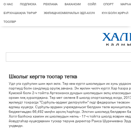
О НАС
ПОДПИСКА
РЕКЛАМА
ВАКАНСИИ
СОЙЛ
СПОРТ
МАРЄА
БУРХН-ШАҖНА ТӨРӘР
ЖИЛИЩН-КОММУНАЛЬН ЭДЛ-АХУН
КҮН БОЛН ҖИРҺЛ
ТООЛВР
Øêîëûã êåðãò³ òîîòàð òåòêâ
Óäë óãà ñóðºóëèí øèí šèë ýêëõ. Òåð êåì ê¢ðòë øêîëìóäûí èê çóíü óðäàñí
ïàðòìóä áîëí ñàíäëìóä îðóëš àâ÷àíà. Ýí šèëèí ÷èëã÷ ê¢ðòë Õàð ºàçðà 
Êóìñêîé áîëí 2-÷ òîéãòà Àðòåçèàíñê äóíäûí øêîëìóäûí ýêëö êëàññìóäûí
îðõìí ãèš çóðàëãäšàíà. Òåð ìåò ñåë³í³ 8 øêîëä ñïîðòçàëìóä ÿñãäõ, 201
šèëì¢äò òîõðàãäõ "Ñóðºóëü-ýðäìèã äåëãð¢ëëºí" ãèäã ôåäåðàëüí ò´ñâñèí 
´äëìø ê¢ö³ãäõ. Ñóðºóëü-ýðäìèí ó÷ðåæäåíüñèã áåëäõèí ò´ë³ ìóíèöèïàë
áþäæåòìüä³ñ 66,492 ìèœºí àðñëœ ºàðºãäõ. Ýëñòèí øêîëìóä áåëäâð³í áà
Õîòë áàëºñíà õàìãèí èê øêîëìóäûí íåãíü - 17-÷ òîéãòà øêîëä ÿñâðèí ê
éîâóäòàºàð ê¢ö³ãäš³õèí òóñêàð òåð¢í³ äèðåêòîð Ðàèñà Øóðê÷èåâíà Ýðä
¢íäâèäí.