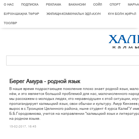
О НАС
ПОДПИСКА
РЕКЛАМА
ВАКАНСИИ
СОЙЛ
СПОРТ
МАРЄА
БУРХН-ШАҖНА ТӨРӘР
ЖИЛИЩН-КОММУНАЛЬН ЭДЛ-АХУН
КҮН БОЛН ҖИРҺЛ
ТООЛВР
Áåðåã Àìóðà - ðîäíîé ÿçûê
Â íàøå âðåìÿ ïîäðàñòàþùåå ïîêîëåíèå ïëîõî çíàåò ðîäíîé ÿçûê, ìàëî 
í¸ì, è ýòî ÿâëÿåòñÿ áîëüøîé ïðîáëåìîé äëÿ íàñ, ìàëî÷èñëåííîãî íàðîä
ìû ðàññêàæåì î ìîëîäûõ ëþäÿõ, êòî íåðàâíîäóøåí ê ýòîé ñèòóàöèè, èçó
ïðîïàãàíäèðóåò êàëìûöêèé ÿçûê, ñâîè îáû÷àè è êóëüòóðó. Àìóð Êåíçååâ
âûðîñ â ñ.Òðîèöêîå Öåëèííîãî ðàéîíà, íûíå ñòóäåíò 4 êóðñà ÊàëìÃÓ èì
Á.Á.Ãîðîäîâèêîâà, ó÷èòñÿ íà íàïðàâëåíèè "êàëìûöêèé ÿçûê è ëèòåðàòóðà
íà ðîäíîì ÿçûêå.
15-02-2017, 16:45