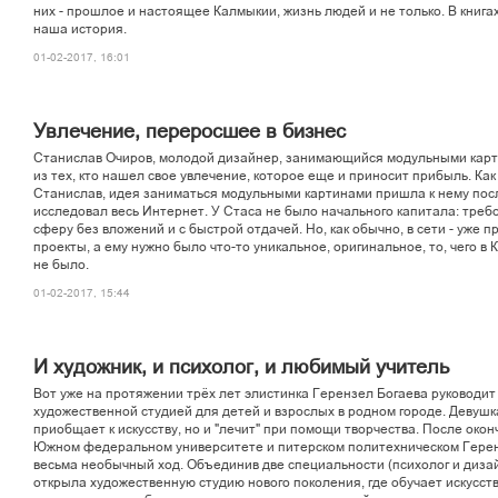
íèõ - ïðîøëîå è íàñòîÿùåå Êàëìûêèè, æèçíü ëþäåé è íå òîëüêî. Â êíèãà
íàøà èñòîðèÿ.
01-02-2017, 16:01
Óâëå÷åíèå, ïåðåðîñøåå â áèçíåñ
Ñòàíèñëàâ Î÷èðîâ, ìîëîäîé äèçàéíåð, çàíèìàþùèéñÿ ìîäóëüíûìè êàðò
èç òåõ, êòî íàøåë ñâîå óâëå÷åíèå, êîòîðîå åùå è ïðèíîñèò ïðèáûëü. Êà
Ñòàíèñëàâ, èäåÿ çàíèìàòüñÿ ìîäóëüíûìè êàðòèíàìè ïðèøëà ê íåìó ïîñëå
èññëåäîâàë âåñü Èíòåðíåò. Ó Ñòàñà íå áûëî íà÷àëüíîãî êàïèòàëà: òðåá
ñôåðó áåç âëîæåíèé è ñ áûñòðîé îòäà÷åé. Íî, êàê îáû÷íî, â ñåòè - óæå 
ïðîåêòû, à åìó íóæíî áûëî ÷òî-òî óíèêàëüíîå, îðèãèíàëüíîå, òî, ÷åãî â
íå áûëî.
01-02-2017, 15:44
È õóäîæíèê, è ïñèõîëîã, è ëþáèìûé ó÷èòåëü
Âîò óæå íà ïðîòÿæåíèè òð¸õ ëåò ýëèñòèíêà Ãåðåíçåë Áîãàåâà ðóêîâîäèò
õóäîæåñòâåííîé ñòóäèåé äëÿ äåòåé è âçðîñëûõ â ðîäíîì ãîðîäå. Äåâóøê
ïðèîáùàåò ê èñêóññòâó, íî è "ëå÷èò" ïðè ïîìîùè òâîð÷åñòâà. Ïîñëå îêîí
Þæíîì ôåäåðàëüíîì óíèâåðñèòåòå è ïèòåðñêîì ïîëèòåõíè÷åñêîì Ãåðå
âåñüìà íåîáû÷íûé õîä. Îáúåäèíèâ äâå ñïåöèàëüíîñòè (ïñèõîëîã è äèçàé
îòêðûëà õóäîæåñòâåííóþ ñòóäèþ íîâîãî ïîêîëåíèÿ, ãäå îáó÷àåò èñêóññò