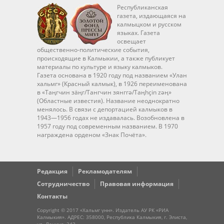
Республиканская
газета, издающаяся на
калмыцком и русском
языках. Газета
освещает
общественно-политические события,
происходящие в Калмыкии, а также публикует
материалы по культуре и языку калмыков.
Газета основана в 1920 году под названием «Улан
хальмг» (Красный калмык), в 1926 переименована
в «Таңгчин зäңг/Тангчин зянггә/Taңhçin zәң»
(Областные известия). Название неоднократно
менялось. В связи с депортацией калмыков в
1943—1956 годах не издавалась. Возобновлена в
1957 году под современным названием. В 1970
награждена орденом «Знак Почёта».
Редакция
Рекламодателям
Сотрудничество
Правовая информация
Контакты
Copyright © 2017 «Хальмг үнн». Издатель АУ РК «РИА
Калмыкия». АДРЕС: 358000, Республика Калмыкия, г. Элиста,