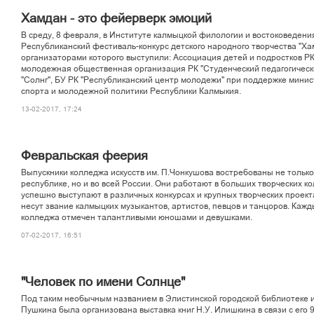
Õàìäàí - ýòî ôåéåðâåðê ýìîöèé
Â ñðåäó, 8 ôåâðàëÿ, â Èíñòèòóòå êàëìûöêîé ôèëîëîãèè è âîñòîêîâåäåíè
Ðåñïóáëèêàíñêèé ôåñòèâàëü-êîíêóðñ äåòñêîãî íàðîäíîãî òâîð÷åñòâà "Õà
îðãàíèçàòîðàìè êîòîðîãî âûñòóïèëè: Àññîöèàöèÿ äåòåé è ïîäðîñòêîâ ÐÊ
ìîëîäåæíàÿ îáùåñòâåííàÿ îðãàíèçàöèÿ ÐÊ "Ñòóäåí÷åñêèé ïåäàãîãè÷åñê
"Ñîëíã", ÁÓ ÐÊ "Ðåñïóáëèêàíñêèé öåíòð ìîëîäåæè" ïðè ïîääåðæêå ìèíè
ñïîðòà è ìîëîäåæíîé ïîëèòèêè Ðåñïóáëèêè Êàëìûêèÿ.
13-02-2017, 17:24
Ôåâðàëüñêàÿ ôååðèÿ
Âûïóñêíèêè êîëëåäæà èñêóññòâ èì. Ï.×îíêóøîâà âîñòðåáîâàíû íå òîëüêî
ðåñïóáëèêå, íî è âî âñåé Ðîññèè. Îíè ðàáîòàþò â áîëüøèõ òâîð÷åñêèõ êî
óñïåøíî âûñòóïàþò â ðàçëè÷íûõ êîíêóðñàõ è êðóïíûõ òâîð÷åñêèõ ïðîåêòà
íåñóò çâàíèå êàëìûöêèõ ìóçûêàíòîâ, àðòèñòîâ, ïåâöîâ è òàíöîðîâ. Êàæä
êîëëåäæà îòìå÷åí òàëàíòëèâûìè þíîøàìè è äåâóøêàìè.
07-02-2017, 16:51
"×åëîâåê ïî èìåíè Ñîëíöå"
Ïîä òàêèì íåîáû÷íûì íàçâàíèåì â Ýëèñòèíñêîé ãîðîäñêîé áèáëèîòåêå è
Ïóøêèíà áûëà îðãàíèçîâàíà âûñòàâêà êíèã Í.Ó. Èëèøêèíà â ñâÿçè ñ åãî 