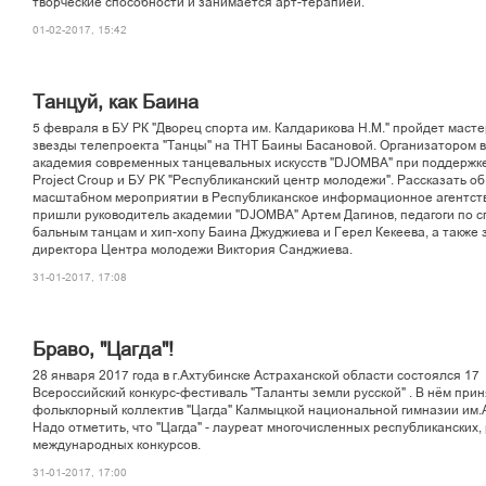
òâîð÷åñêèå ñïîñîáíîñòè è çàíèìàåòñÿ àðò-òåðàïèåé.
01-02-2017, 15:42
Òàíöóé, êàê Áàèíà
5 ôåâðàëÿ â ÁÓ ÐÊ "Äâîðåö ñïîðòà èì. Êàëäàðèêîâà Í.Ì." ïðîéäåò ìàñòå
çâåçäû òåëåïðîåêòà "Òàíöû" íà ÒÍÒ Áàèíû Áàñàíîâîé. Îðãàíèçàòîðîì 
àêàäåìèÿ ñîâðåìåííûõ òàíöåâàëüíûõ èñêóññòâ "DJOMBA" ïðè ïîääåðæê
Project Croup è ÁÓ ÐÊ "Ðåñïóáëèêàíñêèé öåíòð ìîëîäåæè". Ðàññêàçàòü îá
ìàñøòàáíîì ìåðîïðèÿòèè â Ðåñïóáëèêàíñêîå èíôîðìàöèîííîå àãåíòñòâ
ïðèøëè ðóêîâîäèòåëü àêàäåìèè "DJOMBA" Àðòåì Äàãèíîâ, ïåäàãîãè ïî ñ
áàëüíûì òàíöàì è õèï-õîïó Áàèíà Äæóäæèåâà è Ãåðåë Êåêååâà, à òàêæå
äèðåêòîðà Öåíòðà ìîëîäåæè Âèêòîðèÿ Ñàíäæèåâà.
31-01-2017, 17:08
Áðàâî, "Öàãäà"!
28 ÿíâàðÿ 2017 ãîäà â ã.Àõòóáèíñêå Àñòðàõàíñêîé îáëàñòè ñîñòîÿëñÿ 17
Âñåðîññèéñêèé êîíêóðñ-ôåñòèâàëü "Òàëàíòû çåìëè ðóññêîé" . Â í¸ì ïðèí
ôîëüêëîðíûé êîëëåêòèâ "Öàãäà" Êàëìûöêîé íàöèîíàëüíîé ãèìíàçèè èì.À
Íàäî îòìåòèòü, ÷òî "Öàãäà" - ëàóðåàò ìíîãî÷èñëåííûõ ðåñïóáëèêàíñêèõ,
ìåæäóíàðîäíûõ êîíêóðñîâ.
31-01-2017, 17:00