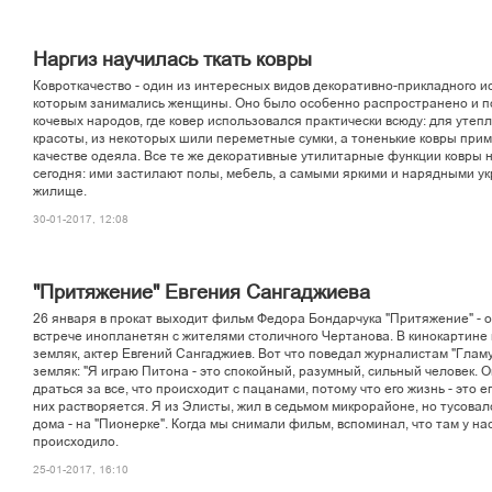
Íàðãèç íàó÷èëàñü òêàòü êîâðû
Êîâðîòêà÷åñòâî - îäèí èç èíòåðåñíûõ âèäîâ äåêîðàòèâíî-ïðèêëàäíîãî èñ
êîòîðûì çàíèìàëèñü æåíùèíû. Îíî áûëî îñîáåííî ðàñïðîñòðàíåíî è ï
êî÷åâûõ íàðîäîâ, ãäå êîâåð èñïîëüçîâàëñÿ ïðàêòè÷åñêè âñþäó: äëÿ óòåï
êðàñîòû, èç íåêîòîðûõ øèëè ïåðåìåòíûå ñóìêè, à òîíåíüêèå êîâðû ïðèì
êà÷åñòâå îäåÿëà. Âñå òå æå äåêîðàòèâíûå óòèëèòàðíûå ôóíêöèè êîâðû í
ñåãîäíÿ: èìè çàñòèëàþò ïîëû, ìåáåëü, à ñàìûìè ÿðêèìè è íàðÿäíûìè ó
æèëèùå.
30-01-2017, 12:08
"Ïðèòÿæåíèå" Åâãåíèÿ Ñàíãàäæèåâà
26 ÿíâàðÿ â ïðîêàò âûõîäèò ôèëüì Ôåäîðà Áîíäàð÷óêà "Ïðèòÿæåíèå" - î
âñòðå÷å èíîïëàíåòÿí ñ æèòåëÿìè ñòîëè÷íîãî ×åðòàíîâà. Â êèíîêàðòèíå
çåìëÿê, àêòåð Åâãåíèé Ñàíãàäæèåâ. Âîò ÷òî ïîâåäàë æóðíàëèñòàì "Ãëàì
çåìëÿê: "ß èãðàþ Ïèòîíà - ýòî ñïîêîéíûé, ðàçóìíûé, ñèëüíûé ÷åëîâåê. Î
äðàòüñÿ çà âñå, ÷òî ïðîèñõîäèò ñ ïàöàíàìè, ïîòîìó ÷òî åãî æèçíü - ýòî åã
íèõ ðàñòâîðÿåòñÿ. ß èç Ýëèñòû, æèë â ñåäüìîì ìèêðîðàéîíå, íî òóñîâàë
äîìà - íà "Ïèîíåðêå". Êîãäà ìû ñíèìàëè ôèëüì, âñïîìèíàë, ÷òî òàì ó íà
ïðîèñõîäèëî.
25-01-2017, 16:10