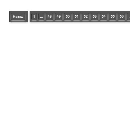
Назад
1
...
48
49
50
51
52
53
54
55
56
.