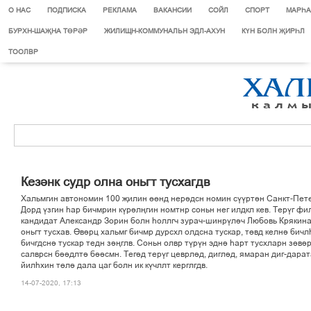
О НАС
ПОДПИСКА
РЕКЛАМА
ВАКАНСИИ
СОЙЛ
СПОРТ
МАРЄА
БУРХН-ШАҖНА ТӨРӘР
ЖИЛИЩН-КОММУНАЛЬН ЭДЛ-АХУН
КҮН БОЛН ҖИРҺЛ
ТООЛВР
Кезінк судр олна оньгт тусхагдв
Хальмгин автономин 100 љилин ґґнд нерідсн номин сўўртін Санкт-Пет
Дорд ўзгин єар бичмрин кўрілњгин номтнр соньн нег илдкл кев. Терўг ф
кандидат Александр Зорин болн єоллгч зурач-шинрўліч Любовь Крякин
оньгт тусхав. Ґвірц хальмг бичмр дурсхл олдсна тускар, тґвд келні бичл
бичгдсні тускар тедн зіњглв. Соньн олвр тўрўн эдні єарт тусхларн зґвір
салврсн біідлті біісмн. Тегід терўг цеврлід, диглід, ямаран диг-дара
йилєхин тґлі дала цаг болн ик кўчллт керглгдв.
14-07-2020, 17:13