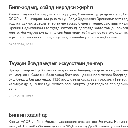
Билг-эрдмд, сойлд нерәдсн җирһл
Хальмг Тањєчин билг-эрдмин ачта ўўлдіч, Хальмгин тўрўн драматург, 19
СССР-ин бичічнрин нииціні гешўн Бадм Эрдниевич Эрдниевиг імтн ода
тодлна, ханмљта седклтієір энўні тускар бўлін ўг келні, санлынь кўндл
Эрднин Бадм тањєчин тґлљлтд, батрлєнд, делгрлтд зґвті тівцін орулси
кергті. Нег ўлў хальмг келн-улсин билг-эрдм, сойл шиніс сергіљ, хадєлљ
кергт насн-љирєлін нерідсн кўн гиљ ґгљіллєн угаєар келљ болхмн.
09-07-2020, 10:51
Тууљин йовдлмудыг искусствин дґњгір
Зун љил хооран Цуг Хальмгин тўрўн съезд белдід, ямаран ик кґдлмш кег
кўн медљіхш. Советин йосн эклід батрљасн, дііні-политическ біідл д
биш біідлд белдвр кегдљ, 1920 љилд съезд хурах таал учрсмн. «Теегір, 
хальмгуд дунд…» гисн дун ўўміті болн чинрті цагиг тодлхла, тер дарунь
орна.
07-07-2020, 16:56
Билгин хаалһар
Хальмг АССР-ин болн Әрәсән Федерацин ачта артист Эрнҗәнә Нарман 
темдгтә. Насн-җирһлиннь туршарт үүдәгч халхд үүлдҗ, хальмг улсин бил