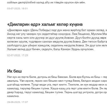
сойлын делгрүллһнә халхд аһу ик тәвцән орулсн күн мөн.
03-07-2020, 16:01
«Диилврин ґдр» хальмг келір кўњкнв
«Диилврин ґдр» (День Победы) гидг дун мана љирєлд бат орман эзлід, 
йиснд нег ўлў чеељин гўн седклтієір соњсгдна. Лев Лещенко, Муслим М
нерті нань чигн олн дуучнр эн дууг дуулљ йовсмн. Дууч болєн дуунд эврі
килісін орулљ, тодлврин санлан медўлљ дуулљ йовна. Дін тґгссн байрт
залєлдата дун ўйнриг хамцулљ, седклинь негдўлљ йовна. Эн дууг олн кел
Хальмг келнд дууг бичіч, седкўлч, багш Канкан Эрднь орчулсмн.
02-07-2020, 17:25
Ик беш
Нег кўн ик герті билі, дотрнь ик беш біісмн. Болв ґрк-бўлнь ик биш – ге
авальнь. Ўвл ирхлі, герин эзн бешін мел тўлід бііљ, белдсн модан сар
шатаєад чиліні. Тўлдг модн уга, герт киитн. Тиигхлі, эн кўн модар кесн
хамхлад, терўгір бешін тўлні. Хаша-хаац уга герт улм киитн болв. Эн г
деер єарад, терўг хамхлад, бешін тўлні. Тернь шатад унтрхла, дотрк ор
хамхлна.
29-06-2020, 17:07