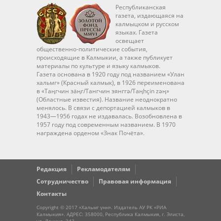
Республиканская
газета, издающаяся на
калмыцком и русском
языках. Газета
освещает
общественно-политические события,
происходящие в Калмыкии, а также публикует
материалы по культуре и языку калмыков.
Газета основана в 1920 году под названием «Улан
хальмг» (Красный калмык), в 1926 переименована
в «Таңгчин зäңг/Тангчин зянггә/Taңhçin zәң»
(Областные известия). Название неоднократно
менялось. В связи с депортацией калмыков в
1943—1956 годах не издавалась. Возобновлена в
1957 году под современным названием. В 1970
награждена орденом «Знак Почёта».
Редакция
Рекламодателям
Сотрудничество
Правовая информация
Контакты
Copyright © 2017 «Хальмг үнн». Издатель АУ РК «РИА
Калмыкия». АДРЕС: 358000, Республика Калмыкия, г. Элиста,