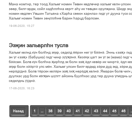
Мана номтнр, тер тоод Хальмг номин Тґвин кґдлічнр хальмг келн-улсин 
зґґр, билг-эрдм, сойл хадєллєна кергт аєу ик тівцін орулљана. Шидр эн
номин кґдліч Увшин Татьяна «Харєа сііхн харнла» гидг ут дууна туск с
Хальмг номин Тґвин зіњгллєні барин єарцд барлсмн.
19-06-2020, 15:27
Ээҗин зальврлһн туслв
Хальмг келнд күн болһнд эңкр, седклд өөрхн нег үг бәәнә. Эннь «ээҗ» гидг
эн үг «ээҗ» (бабушка) гидг чинр зүүҗәнә. Кезәңк цагт эн үг эк (мама) гидг 
бәәсмн. Болв күн болһна җирһлд эк болн ээҗ әдл кевәр ик чинртә, әдл ке
эңкр болн хәәртә улс мөн. Хальмг улсин билг-эрдмд зәрм дуд экд, зәрм д
нерәдгднә. Болв төрскн келәрн ээҗ гиҗ нерәдҗ келнә. Ямаран болв чигн 
дуулхас урд болн көгҗмч шүлгт айсинь буулһхас урд тер дууна үгмүднь ш
седклднь үүднә.
17-06-2020, 16:23
Назад
1
...
38
39
40
41
42
43
44
45
46
.