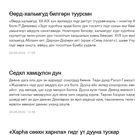
Ґґрд-хальмгуд билгірн туурсмн
«Ґґрд-хальмгуд: XII-XIX зун љилмўд» гидг дегтрт (тўўрвічнрнь – номтнр 
болн Р.Дякиева) «Зург зурлєна эрдм болн урн тосхлт» гидг соньн іњг біі
умшачнрт медўлх санатавидн. Номтнрин бичсір, хальмгудт зург зурлєна
скульптур келн-улсин урн тосхлтын зањшалын хўвнь біісмн. XVII зун љи
хальмгуд Аблаин кит, Дархан-Дорљин кит (храм «Семь палат»), шиві Учу
гидг эврі онцта, ґвірц урн тосхлтын бумбс ўўділі.
29-06-2020, 17:05
Седкл хамцулсн дун
Дііні цага олн дун эн ґдрмўдт соњсгдад бііні. Тедн дунд Расул Гамзат
«Журавли» гидг дууг меддго кўн уга болх. Дууна айс эклід соњсгдснас авн
айст, ўгд авлгдљ, цаг зуур менрсн болна. Дууна кўчн тиим. Діінд імнісн 
імтні санлыг мґњкрўлсн дун кені чигн седклд кўрні. Тґрскн єазран харљ
шовуд мет эн дун дікніс Диилврин эн љил маднур ирљ, тґрскніннь тґлі 
ірвлсн ґвкнриг дікніс уханд орулв.
26-06-2020, 13:49
«Харєа сііхн харнла» гидг ут дууна тускар