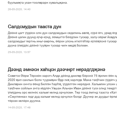
буульмљта ухан-тоолврарн хувалцљана.
26-05-2020, 14:40
Салдсмудын тааста дун
Дәәнә цагт үүдәсн олн дун салдсмудын седклинь авлҗ, сүрә өгч, урмд өгд
Дәәнә цагин дуунд күчр-күнд, әәмшгтә бәәдлин тускар, залу-зөрмг йовдл
салдсмудыг гертнь иньг-амргнь, өөрхн улснь итклтәһәр күләҗәснә тускар
дууна үгмүдәс дәәнә тууҗин тускар чигн медҗ болхмн.
25-05-2020, 13:57
Дәәнд әмнәсн хаһцсн дәәчнрт нерәдгдҗәнә
Советск Әәрм Төрскән харсгч Алдр дәәнд диилвр бәрснә 75 җилин өөн од
2020 җил санлын болн туурмҗин Өдр гиҗ зарлгдв. Мана таңһчин үүдәгч 
Диилврин ончта өөнд билгән һарһҗ, үүдәлтән нерәднә. Хальмгин улсин ш
таңһчин сойлын ачта көдләч Увшан Альчан Иван дәәнә туск олнд темдгтә
үгмүдинь орс келнәс хальмг келнд орчулсмн. Тер тоод әмтнд тааста «К
«Смуглянка» гидг дуд хальмг келнд орчулсн болдг. Дуучнр эн дуудыг өрг
төрскн келәрн дуулна.
14-05-2020, 17:48