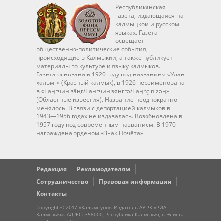
Республиканская
газета, издающаяся на
калмыцком и русском
языках. Газета
освещает
общественно-политические события,
происходящие в Калмыкии, а также публикует
материалы по культуре и языку калмыков.
Газета основана в 1920 году под названием «Улан
хальмг» (Красный калмык), в 1926 переименована
в «Таңгчин зäңг/Тангчин зянггә/Taңhçin zәң»
(Областные известия). Название неоднократно
менялось. В связи с депортацией калмыков в
1943—1956 годах не издавалась. Возобновлена в
1957 году под современным названием. В 1970
награждена орденом «Знак Почёта».
Редакция
Рекламодателям
Сотрудничество
Правовая информация
Контакты
Copyright © 2017 «Хальмг үнн». Издатель АУ РК «РИА
Калмыкия». АДРЕС: 358000, Республика Калмыкия, г. Элиста,