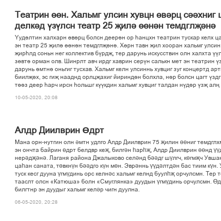
Театрин ґґн. Хальмг улсин хувцн ґвірц сііхниг 
делкід ўзўлсн театр 25 љилі ґґнін темдглљіні
Ўуділтин халхарн ґвірц болсн деерін ор єанцхн театрин тускар келх цаг
эн театр 25 љилі ґґнін темдглљіні. Хґрн тавн љил хооран хальмг улси
љирєлд соньн нег коллектив бўрдљ, тер дарунь искусствин олн халхта ўў
зґвті орман олв. Шинрлт авч ирдг хаврин серўн салькн мет эн театрин ў
дарунь імтні оньгиг тусхав. Хальмг келн улсиннь хувциг зуг концертд ар
биилљіх, эс гиљ нааднд орлцљахиг йириндін болхла, нір болсн цагт ўздг
тііз деер єарч ирсн єольшг кўўкдин хальмг хувциг талдан нўдір ўзљ алњ
10-05-2020, 20:08
Алдр Диилврин Өдрт
Мана орн-нутгин олн әмтн удлго Алдр Диилврин 75 җилин өөниг темдглхм
эн ончта байрин өдрт белдвр кеҗ, билгән һарһҗ, Алдр Диилврин өөнд ү
нерәдҗәнә. Лаганя района Джалыково селәнд бәәдг шүлгч, көгмҗч Увша
цаһан саната, төвкнүн бәәдго күн мөн. Эврәннь үүдәлтдән бас тиим күн.
туск кесг дууна үгмүдинь орс келнәс хальмг келнд буулһҗ орчулсмн. Тер 
тааслт олсн «Катюша» болн «Смуглянка» дуудын үгмүдинь орчулсмн. Өд
билгтнр эн дуудыг хальмг келәр чигн дуулна.
06-05-2020, 20:28