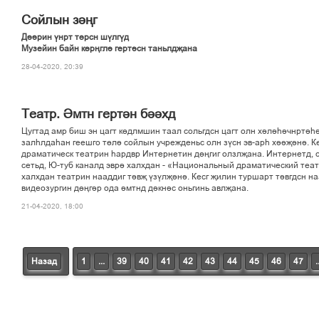
Сойлын зіњг
Діірин ўнрт тґрсн шўлгўд
Музейин байн кґрњглі гертісн таньлдљана
28-04-2020, 20:39
Театр. Імтн гертін бііхд
Цугтад амр биш эн цагт кґдлмшин таал сольгдсн цагт олн хілієічнртіє
залєлдаєан геешго тґлі сойлын учрежденьс олн зўсн эв-арє хііљіні. Ке
драматическ театрин єардвр Интернетин дґњгиг олзлљана. Интернетд, 
сетьд, Ю-туб каналд эврі халхдан - «Национальный драматический теат
халхдан театрин нааддиг тівљ ўзўлљіні. Кесг љилин туршарт тівгдсн н
видеозургин дґњгір ода імтнд дікніс оньгинь авлљана.
21-04-2020, 18:00
Назад
1
...
39
40
41
42
43
44
45
46
47
.