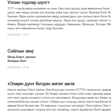
Улсин тодлвр шўлгт
1771-ч љилд ґґрд-хальмгин ик зунь Увш-хааг дахад урдк ґвкнриннь єазр 
цагас авн ґґрд-хальмг улс іњглід хойр зуун љилин туршт Ірісід болн К
біісмн. Ґдгі цагин шинљінгин ґґрд хальмгудын урн-зокъял ґргн болн ба
хальмгуд энўні тускар далаєар медхш. Эдні олн дуудт, домгудт иљлин т
йовна. Йирдгч љилмўдт єазадын ордудас: Америкіс, Францас, Китдіс, М
нань чигн ґвкнриннь єазрт ирдг болсмн.
09-06-2020, 16:37
Сойлын зіњг
Менд йовнт, манахс
Кґгљмин белг
09-06-2020, 16:19
«Ээљин дун» Китдин імтиг авлв
Нерті љањєрч Окна Цаєан Зам Китд орн-нутгин ССТV4 телеўзлин ўрврі
шоу» гидг соњсхврт орлцв. Эн йовдл хальмг улсин сойл нарт-делкід ґґді
олн імтн дунд соньмслт олснь ил герчлљіні. Кўсдундур љува кўн біідг о
телехілієічнр хальмг улсин «Ээљин ду» соњсад, мана нерті љањєрчин 
ґврмљ болн бахмљ кев. Эн ґдрмўдт социальн сетьмўдт Окна Цаєан Зам т
орлцсна соњсхврин тасрха кесг кўн хілієід, нерті љањєрчин билг-эрдми