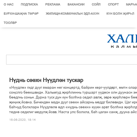
О НАС
ПОДПИСКА
РЕКЛАМА
ВАКАНСИИ
СОЙЛ
СПОРТ
МАРЄА
БУРХН-ШАҖНА ТӨРӘР
ЖИЛИЩН-КОММУНАЛЬН ЭДЛ-АХУН
КҮН БОЛН ҖИРҺЛ
ТООЛВР
Нўднь сііхн Нўўдлін тускар
«Нўўдлі» гидг дууг ямаран нег концертд, байрин керг-ўўлдврт, імтн ола
соњслго бііхшвидн. Хальмгуд љирєлиннь туршарт ўўдісн олн дуунасн эн
біідгнь соньн. Дурна туск дун кўн болєна седкл авлљ, эврі љирєлірн бі
љињнљ йовна. Бичкндін мадн дууг сііхн айсарнь меддг билівидн. Цаг ирі
баєчуд болхларн Нўўдлілі ідл «нўднь сііхн» кўўкн арвт болєна љирєлд
тедні седклиг медўлљ йовв. Наста улс болхла, бає цаган санљ, дууна айс
16-06-2020, 18:14