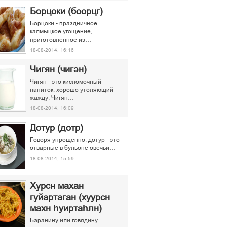
Борцоки (боорцг)
Борцоки - праздничное
калмыцкое угощение,
приготовленное из…
18-08-2014, 16:16
Чигян (чигән)
Чигян - это кисломочный
напиток, хорошо утоляющий
жажду. Чигян…
18-08-2014, 16:09
Дотур (дотр)
Говоря упрощенно, дотур - это
отварные в бульоне овечьи…
18-08-2014, 15:59
Хурсн махан
гуйартаган (хуурсн
махн һуиртаһлн)
Баранину или говядину