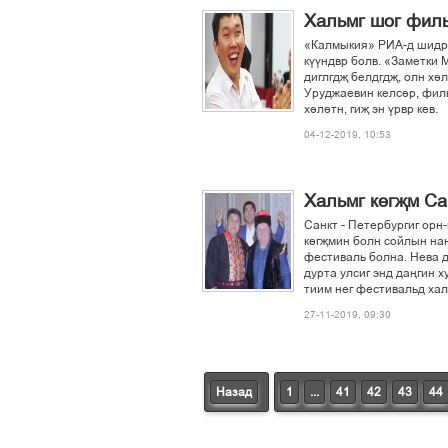
Хальмг шог филь
«Калмыкия» РИА-д шидр 
кўўндвр болв. «Заметки 
диглгдљ белдгдљ, олн хі
Уруджаевин келсір, филь
хілітн, гиљ эн ўрвр кев.
04-12-2019, 10:53
Хальмг кґгљм Са
Санкт - Петербургиг орн-
кґгљмин болн сойлын нан
фестиваль болна. Нева 
дурта улсиг энд дањгин 
тиим нег фестивальд хал
27-11-2019, 09:30
Назад
1
...
41
42
43
44