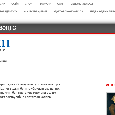
СИИ
СОЙЛ
СПОРТ
МАРЄАН
САНЛ
СЕЛӘНӘ ЭДЛ-АХУ
ЬН ЭДЛ-АХУН
КҮН БОЛН ҖИРҺЛ
ЭДН ТӨРСКӘН ХАРСЛА
ЭНДРК ҐДРИН ТҐР
ЗӘҢГС
иций
л
ләд
рлгдљана. Орн-нутгин сурєулин олн зўсн
ИСТО
 Цутхлњгудын болн клубмудын орлцачнр,
дләчнр
ань чигн бає наста улс марєанд орлцљ
рдм делгрўллєнд зґрўлгдсн хілівр
РИСТОК