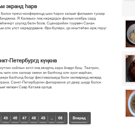
м экранд єарв
болсн пресс-конференцд шин єарсн хальмг фильмин тускар
Манджика. Я Калмык» гиљ нерідгдсн фильм ноябрь сард
лієічнрт ўзўлхд белн болв. Сценарийин тўўрвіч Санан
м олн улст нерідгдљіні. Ґрк-бўлірн, ўр-иньгтієін ирљ терўг
нкт-Петербургд кўњкнв
нутгин сойлын хотл гиљ келдгнь хара йовдл биш. Театрин,
ь чигн олн халхар сііхн эн балєснд олн зўсн марєан,
деерк балєснд болдг фестивальмуд болн хіліврмўд кґгљмд
хурана. Санкт-Петербургин филармоня ул деер шидр болсн
ьмг кґгљмч Савр Катаев орлцв.
45
46
47
48
49
...
68
Вперед