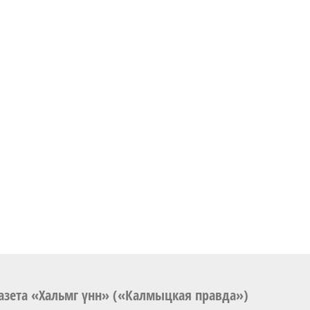
азета «Хальмг үнн» («Калмыцкая правда»)