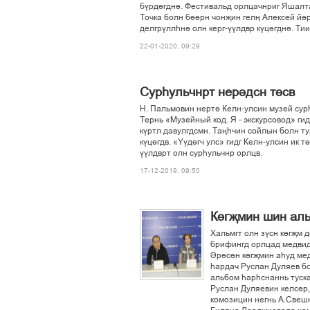
бўрдігдні. Фестивальд орлцачнриг Яшалт
Точка болн біірн чонљин гелњ Алексей йґ
делгрўллєні олн керг-ўўлдвр кўцігдні. Ти
22-01-2020, 09:29
Сурєульчнрт нерідсн тґсв
Н. Пальмовин нерті Келн-улсин музей сур
Тернь «Музейный код. Я - экскурсовод» ги
кўртл давулгдсмн. Тањєчин сойлын болн т
кўцігдв. «Ўўдігч улс» гидг Келн-улсин ик 
ўўлдврт олн сурєульчнр орлцв.
17-12-2019, 09:50
Кґгљмин шин ал
Хальмгт олн зўсн кґгљм 
брифингд орлцад медвидн
Ірісін кґгљмин аєуд мед
єардач Руслан Дуляев б
альбом єарєснаннь туска
Руслан Дуляевин келсір,
комозицин негнь А.Свешн