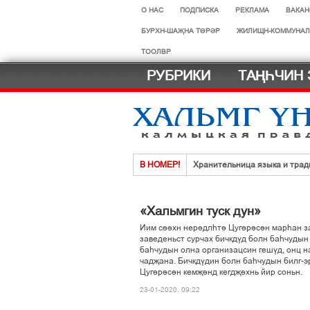
О НАС
ПОДПИСКА
РЕКЛАМА
ВАКАН
БУРХН-ШАҖНА ТӨРӘР
ЖИЛИЩН-КОММУНАЛ
ТООЛВР
РУБРИКИ
ТАҢҺЧИН 
В НОМЕР!
Хранительница языка и трад
Нег һазра дәәчин һардврт
Көдәрҗәдг һазрт олзлх урһм
«Хальмгин туск дун»
Хальмг эмчнрин ач-тусинь үн
Иим сііхн нерідлєті Цугірісін марєан за
заведеньст сурчах бичкдўд болн баєчудын
Селәдт ирх сойлын земск кө
баєчудын олна организацсин гешўд, онц н
чадљана. Бичкдўдин болн баєчудын билг-э
МАСТЕР-КЛАСС ДЛЯ ФИГУ
Цугірісін кемљінд кегдљіхнь йир соньн.
23-01-2020, 09:22