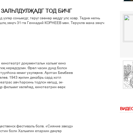
 ЗАЛЄЛДУЛЉАДГ ТОД БИЧГ
од ўзгір соньмсдг, терўг сіінір меддг улс ховр. Тедні негнь
лњ зіњгч 31-ті Геннадий КОРНЕЕВ мґн. Терўнлі мана зіњгч
 кинотеатрт документальн хальмг кино
гиљ нерідгдсмн. Ґріл часин дунд болсн
р туулєсна кемиг ўзўлљіні. Арлтан Бембеев
ілів. 1943 љилин декабрь сард хотл
атрас авч єарсинь тодлсн кґгшд, эк-
р фильмиг хілієід, кинотеатрин ґґрк
ВИДЕ
ественск фестиваль болв. «Сияние звезд»
стин болн Хальмгин епархин дґњгір