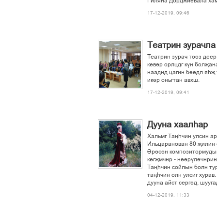
Гиляна Дорджиевала хам
17-12-2019, 09:46
Театрин зурачла
Театрин зурач тііз деер
кевір орлцдг кўн болљан
нааднд цагин біідл яєљ 
икір оньгтан авхш.
17-12-2019, 09:41
Дууна хаалєар
Хальмг Тањєчин улсин а
Ильцаранован 80 љилин ґ
Ірісін композитормудын
кґгљмчнр - ніірўлічнри
Тањєчин сойлын болн ту
тањєчин олн улсиг хурав
дууна айст сергід, шууга
04-12-2019, 11:33