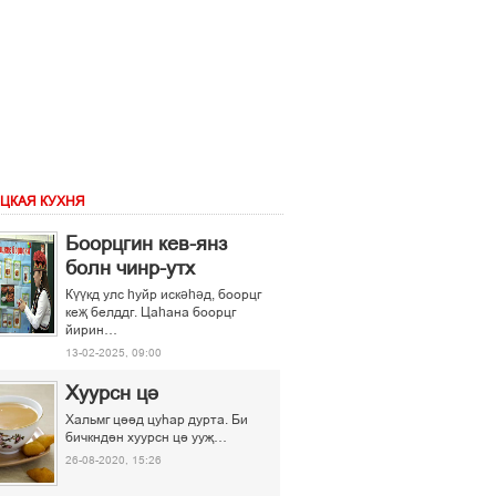
ЦКАЯ КУХНЯ
Боорцгин кев-янз
болн чинр-утх
Күүкд улс һуйр искәһәд, боорцг
кеҗ белддг. Цаһана боорцг
йирин…
13-02-2025, 09:00
Хуурсн ці
Хальмг ціід цуєар дурта. Би
бичкндін хуурсн ці ууљ…
26-08-2020, 15:26