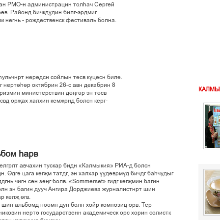
ан РМО-н администрацин толєач Сергей
рів. Районд бичкдўдин билг-эрдмиг
им негнь - рождественск фестиваль болна.
єульчнрт нерідсн сойлын тґсв кўцісн билі.
дг нертієір октябрин 26-с авн декабрин 8
КАЛМЫ
уризмин министерствин дґњгір эн тґсв
тґсвд орљах халхин кемљінд болсн керг-
ьбом єарв
делгрлт авчахин тускар бидн «Калмыкия» РИА-д болсн
. Ґдгі цага кґгљм татдг, эн халхар ўўдіврмўд бичдг баєчудыг
дгнь чигн сін зіњг болв. «Sommerset» гидг кґгљмин багин
олн эн багин дууч Ангира Дорджиева журналистнрт шин
р келљ ґгв.
 шин альбомд ніімн дун болн хойр композиц орв. Тер
иковин нерті государственн академическ орс хорин солистк