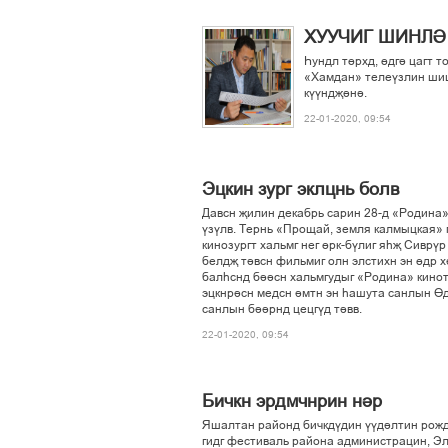
ХУУЧИГ ШИНЛІ
Єундл тґрхд, ґдгі цагт т
«Хамдан» телеўзлин шиш
кўўндљіні.
22-01-2020, 09:54
Эцкин зург эклцнь болв
Давсн љилин декабрь сарин 28-д «Родина»
ўзўлв. Тернь «Прощай, земля калмыцкая» 
кинозургт хальмг нег ґрк-бўлиг яєљ Сиврў
белдљ тівсн фильмиг олн элстихн эн ґдр х
балєснд біісн хальмгудыг «Родина» киноте
эцкнрісн медсн імтн эн єашута санлын Ґд
санлын біірнд цецгўд тівв.
22-01-2020, 09:54
Бичкн эрдмчнрин нір
Яшалтан районд бичкдўдин ўўділтин рожд
гидг фестиваль района администрацин, Эл