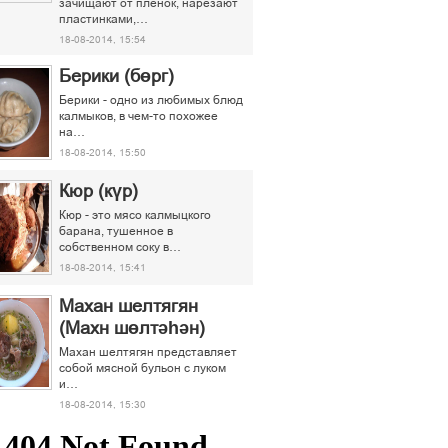
зачищают от пленок, нарезают
пластинками,…
18-08-2014, 15:54
Берики (бөрг)
Берики - одно из любимых блюд
калмыков, в чем-то похожее
на…
18-08-2014, 15:50
Кюр (күр)
Кюр - это мясо калмыцкого
барана, тушенное в
собственном соку в…
18-08-2014, 15:41
Махан шелтягян
(Махн шөлтәһән)
Махан шелтягян представляет
собой мясной бульон с луком
и…
18-08-2014, 15:30