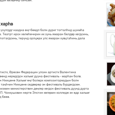
дан кґгљмчнр бичсмн.
 харєв
 ўзўлгддг наадна ґњг-біідл болн дўриг тогталєнд шунмєа
а. Театрт ирсн хілієічнрин ик зунь ямаран белдвр кегдсинь,
тогтагдсинь, терўнд орлцљах улс ямаран хувцтаєинь дала
ртистк, Ірісін Федерацин улсин артистк Валентина
ґнд нерідгдсн хальмг дууна фестиваль - марєан болв.
 Нииціні Хальмг іњг болљах композитормудын болн
н тањєчин Нииціні седвірір эн фестиваль бўрдігдсмн.
ризмин министерствин дґњгір кегдсн фестиваль дуунд дурта
. П. Чонкушовин нерті Элстин кґгљмин колледж эн ґдр хальмг
д біів.