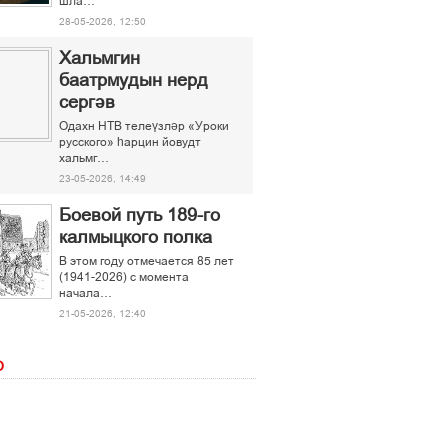
шла…
28-05-2026, 12:50
Хальмгин
баатрмудын нерд
сергәв
Одахн НТВ телеүзләр «Уроки
русского» һарцин йовудт
хальмг…
23-05-2026, 14:49
Боевой путь 189-го
калмыцкого полка
В этом году отмечается 85 лет
(1941-2026) с момента
начала…
21-05-2026, 12:40
О