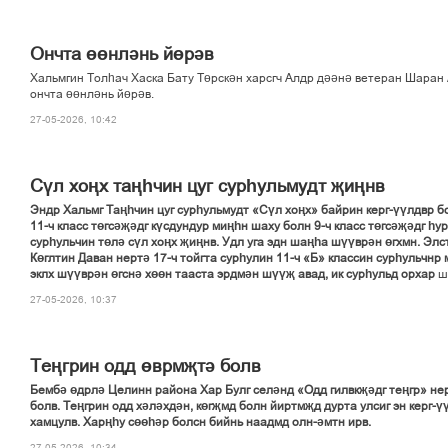
Ончта өөнләнь йөрәв
Хальмгин Толһач Хаска Бату Төрскән харсгч Алдр дәәнә ветеран Шаран
ончта өөнләнь йөрәв.
27-05-2026, 10:42
Сүл хоңх таңһчин цуг сурһульмудт җиңнв
Эндр Хальмг Таңһчин цуг сурһульмудт «Сүл хоңх» байрин керг-үүлдвр б
11-ч класс төгсәҗәдг күсдундур миңһн шаху болн 9-ч класс төгсәҗәдг һу
сурһульчин төлә сүл хоңх җиңнв. Удл уга эдн шаңһа шүүврән өгхмн. Элс
Көглтин Даван нертә 17-ч тойгта сурһулин 11-ч «Б» классин сурһульчнр 
эклх шүүврән өгснә хөөн тааста эрдмән шүүҗ авад, ик сурһульд орхар
ш
27-05-2026, 10:37
Теңгрин одд өврмҗтә болв
Бембә өдрлә Целинн района Хар Булг селәнд «Одд гилвкҗәдг теңгр» не
болв. Теңгрин одд хәләхдән, көгҗмд болн йиртмҗд дурта улсиг эн керг-ү
хамцулв. Харңһу сөөһәр болсн бийнь наадмд олн-әмтн ирв.
27-05-2026, 10:34