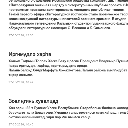
регионального отделения Российского общества «Знание». Цикл телеп
«Литературная гостиная» наряду с литературными клубами проекта «Ч
программы» призваны заинтересовать молодежь республики чтением.
Темой первого эфира «Литературной гостиной» стало поэтическое твор
классиков русской литературы и писателей военного времени. В студии
Национального телевидения Калмыкии студентки гуманитарного факул
обсуждали литературное наследие С. Есенина и К. Симонова.
27-05-2026, 12:35
Иргнмүдлә харһв
Хальмг Таңһчин Толһач Хаска Бату Әрәсән Президент Владимир Путинә
һазра иргнмүдлә харһад, керг-төрмүдтнь орлцв.
Лагань балснд бәәдг Марфуга Хожахметова Лаганя района эмнлһнд бат 
төрәр соньмсв.
27-05-2026, 10:47
Зовлңгинь хувалцад
Хөн сарин 22-т Луганск Улсин Республикин Старобельск балһсна колле
бәәрнд зеткртә йовдл учрв. Украинә талас нисч ирсн сумн хаһрад, тенд 
оютнас кесгнь шавтад, хөрн һар күн әмнәсн хаһцв.
27-05-2026, 10:46