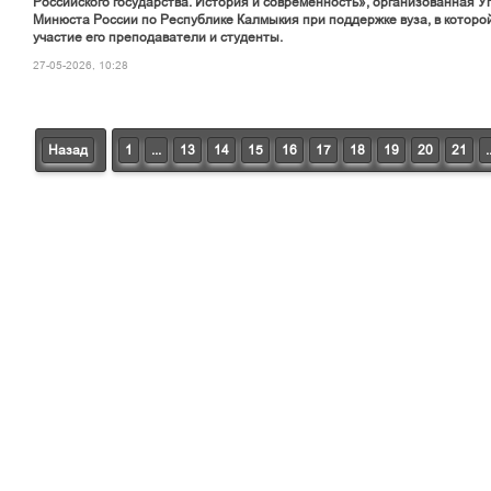
Российского государства. История и современность», организованная 
Минюста России по Республике Калмыкия при поддержке вуза, в которо
участие его преподаватели и студенты.
27-05-2026, 10:28
Назад
1
...
13
14
15
16
17
18
19
20
21
.