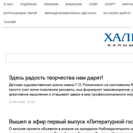
О НАС
ПОДПИСКА
РЕКЛАМА
ВАКАНСИИ
СОЙЛ
СПОРТ
МАРЄА
БУРХН-ШАҖНА ТӨРӘР
ЖИЛИЩН-КОММУНАЛЬН ЭДЛ-АХУН
КҮН БОЛН ҖИРҺЛ
ТООЛВР
Здесь радость творчества нам дарят!
Детская художественная школа имени Г.О. Рокчинского на протяжении 6
просто учит юное поколение рисовать, она формирует мировоззрение, 
креативное мышление и открывает двери в мир профессионального иску
27-05-2026, 12:54
Вышел в эфир первый выпуск «Литературной го
О запуске проекта объявили в апреле на заседании Наблюдательного с