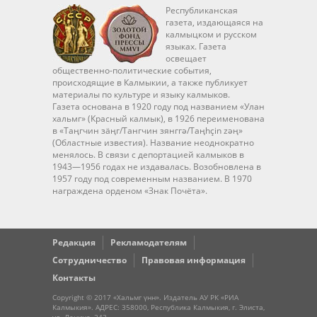
Республиканская
газета, издающаяся на
калмыцком и русском
языках. Газета
освещает
общественно-политические события,
происходящие в Калмыкии, а также публикует
материалы по культуре и языку калмыков.
Газета основана в 1920 году под названием «Улан
хальмг» (Красный калмык), в 1926 переименована
в «Таңгчин зäңг/Тангчин зянггә/Taңhçin zәң»
(Областные известия). Название неоднократно
менялось. В связи с депортацией калмыков в
1943—1956 годах не издавалась. Возобновлена в
1957 году под современным названием. В 1970
награждена орденом «Знак Почёта».
Редакция
Рекламодателям
Сотрудничество
Правовая информация
Контакты
Copyright © 2017 «Хальмг үнн». Издатель АУ РК «РИА
Калмыкия». АДРЕС: 358000, Республика Калмыкия, г. Элиста,