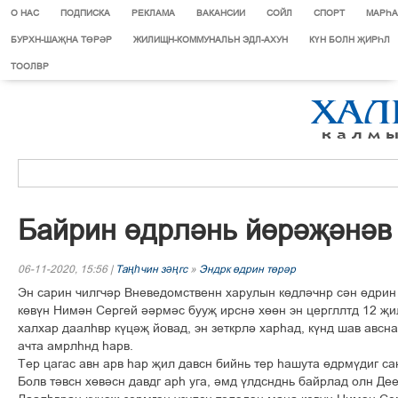
О НАС
ПОДПИСКА
РЕКЛАМА
ВАКАНСИИ
СОЙЛ
СПОРТ
МАРЄА
БУРХН-ШАҖНА ТӨРӘР
ЖИЛИЩН-КОММУНАЛЬН ЭДЛ-АХУН
КҮН БОЛН ҖИРҺЛ
ТООЛВР
Байрин ґдрлінь йґріљінів
06-11-2020, 15:56 |
Таңһчин зәңгс
»
Эндрк ґдрин тґрір
Эн сарин чилгчір Вневедомственн харулын кґдлічнр сін ґдрин
кґвўн Нимін Сергей іірміс бууљ ирсні хґґн эн цергллтд 12 љ
халхар даалєвр кўціљ йовад, эн зеткрлі харєад, кўнд шав авсн
ачта амрлєнд єарв.
Тер цагас авн арв єар љил давсн бийнь тер єашута ґдрмўдиг са
Болв тівсн хґвісн давдг арє уга, імд ўлдснднь байрлад олн Де