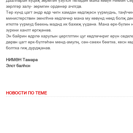
Даалєвран кўціљ зґрмгін ўзўлсн тґлідін мана кґвўн Нимін Се
зірлгір залу- зґрмгин орденір ачлгдв.
Тер кўнд цагт эндр ґдр чигн хамдан кґдлљісн ўўрмўднь, тањєчи
министерствин эмнлєні кґдлічнр мана му кґвўнд нґкд болљ дґ
итклті ўўрмўд бііхнь маднд ик бахмљ ўўдіні. Мана ґрк-бўлин н
зўркни ханлт ґргљінів.
Эн байрин ґдрлі харулын цергллтин цуг кґдлічнриг ірўн седк
дґрвн цагт ґрк-бўлтієін менд-амулњ, сін-сііхн біітхі, кесн 
болтха гиљ дурдљанав.
НИМІН Тамара
Элст балєсн
НОВОСТИ ПО ТЕМЕ