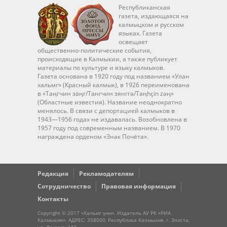
Республиканская
газета, издающаяся на
калмыцком и русском
языках. Газета
освещает
общественно-политические события,
происходящие в Калмыкии, а также публикует
материалы по культуре и языку калмыков.
Газета основана в 1920 году под названием «Улан
хальмг» (Красный калмык), в 1926 переименована
в «Таңгчин зäңг/Тангчин зянггә/Taңhçin zәң»
(Областные известия). Название неоднократно
менялось. В связи с депортацией калмыков в
1943—1956 годах не издавалась. Возобновлена в
1957 году под современным названием. В 1970
награждена орденом «Знак Почёта».
Редакция
Рекламодателям
Сотрудничество
Правовая информация
Контакты
Copyright © 2017 «Хальмг үнн». Издатель АУ РК «РИА
Калмыкия». АДРЕС: 358000, Республика Калмыкия, г. Элиста,