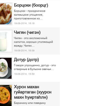
Борцоки (боорцг)
Борцоки - праздничное
калмыцкое угощение,
приготовленное из…
18-08-2014, 16:16
Чигян (чигән)
Чигян - это кисломочный
напиток, хорошо утоляющий
жажду. Чигян…
18-08-2014, 16:09
Дотур (дотр)
Говоря упрощенно, дотур - это
отварные в бульоне овечьи…
18-08-2014, 15:59
Хурсн махан
гуйартаган (хуурсн
махн һуиртаһлн)
Баранину или говядину