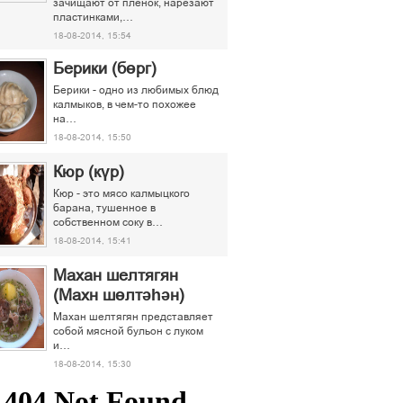
зачищают от пленок, нарезают
пластинками,…
18-08-2014, 15:54
Берики (бөрг)
Берики - одно из любимых блюд
калмыков, в чем-то похожее
на…
18-08-2014, 15:50
Кюр (күр)
Кюр - это мясо калмыцкого
барана, тушенное в
собственном соку в…
18-08-2014, 15:41
Махан шелтягян
(Махн шөлтәһән)
Махан шелтягян представляет
собой мясной бульон с луком
и…
18-08-2014, 15:30