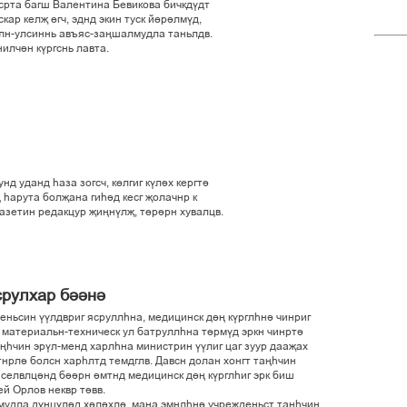
ñðòà áàãø Âàëåíòèíà Áåâèêîâà áè÷êä¢äò
ñêàð êåëš ´ã÷, ýäíä ýêèí òóñê é´ð³ëì¢ä,
êåëí-óëñèííü àâúÿñ-çàœøàëìóäëà òàíüëäâ.
èë÷³í ê¢ðãñíü ëàâòà.
íä óäàíä ºàçà çîãñ÷, ê´ëãèã ê¢ë³õ êåðãò³
ä ºàðóòà áîëšàíà ãèº³ä êåñã šîëà÷íð ê
àçåòèí ðåäàêöóð šèœí¢ëš, ò´ð³ðí õóâàëöâ.
ñðóëõàð á³³í³
íüñèí ¢¢ëäâðèã ÿñðóëëºíà, ìåäèöèíñê ä´œ ê¢ðãëºí³ ÷èíðèã
 ìàòåðèàëüí-òåõíè÷åñê óë áàòðóëëºíà ò´ðì¢ä ýðêí ÷èíðò³
àœº÷èí ýð¢ë-ìåíä õàðëºíà ìèíèñòðèí ¢¢ëèã öàã çóóð äààšàõ
íðë³ áîëñí õàðºëòä òåìäãëâ. Äàâñí äîëàí õîíãò òàœº÷èí
ñåëâëö³íä á³³ðí ³ìòíä ìåäèöèíñê ä´œ ê¢ðãëºèã ýðê áèø
åé Îðëîâ íåêâð ò³ââ.
íìóäëà ä¢œö¢ë³ä õ³ë³õë³, ìàíà ýìíëºí³ ó÷ðåæäåíüñò òàœº÷èí