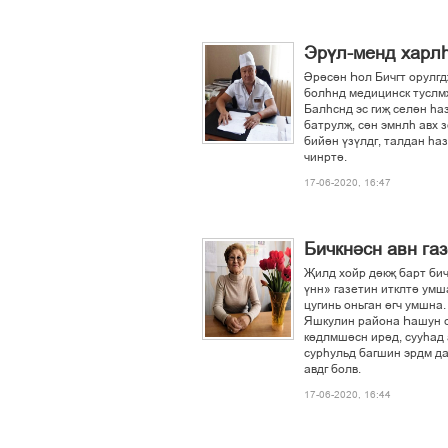
Эрўл-менд харлє
Ірісін Єол Бичгт орулгд
болєнд медицинск туслмљ
Балєснд эс гиљ селін єа
батрулљ, сін эмнлє авх з
бийін ўзўлдг, талдан єаз
чинрті.
17-06-2020, 16:47
Бичкнісн авн га
Љилд хойр дікљ барт бич
ўнн» газетин итклті умша
цугинь оньган ґгч умшна
Яшкулин района Єашун се
кґдлмшісн ирід, сууєад 
сурєульд багшин эрдм да
авдг болв.
17-06-2020, 16:44