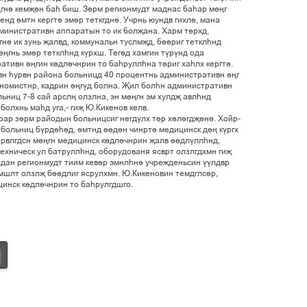
ãí³ êåìš³í áàº áèø. Ç³ðì ðåãèîíìóäò ìàäíàñ áàºàð ì´œã
åíä ³ìòí êåðãò³ ýì³ð òåòêãäí³. Ó÷ðíü þóíäâ ãèõë³, ìàíà
ìèíèñòðàòèâí àïïàðàòûí òî èê áîëšàíà. Õàðì ò´ðõä,
í³ èê çóíü šàëâä, êîììóíàëüí òóñëìšä, á³³ðèã òåòêëºíä
´œãíü ýì³ð òåòêëºíä ê¢ðõø. Òåã³ä õàìãèí ò¢ð¢íä îäà
òèâí ³œãèí ê´äë³÷íðèí òî áàºðóëëºíà ò´ðèã õàºëõ êåðãò³.
âí ºóðâí ðàéîíà áîëüíèöä 40 ïðîöåíòíü àäìèíèñòðàòèâí ³œã
êîíîìèñòíð, êàäðèí ³œã¢ä áîëíà. Šèë áîëºí àäìèíèñòðàòèâí
ëüíèö 7-8 ñàé àðñëœ îëçëíà, ýí ì´œãí ýì õóëäš àâëºíä
áîëõíü ìàºä óãà,- ãèš Þ.Êèêåíîâ êåëâ.
ðàð ç³ðì ðàéîäûí áîëüíèöñèã íåãä¢ëõ ò´ð õ³ë³ãäš³í³. Õîéð-
 áîëüíèö á¢ðä³º³ä, ³ìòíä ´´ä³í ÷èíðò³ ìåäèöèíñê ä´œ ê¢ðãõ
³ðâëãäñí ì´œãí ìåäèöèíñê ê´äë³÷íðèí šàëâ ´´äë¢ëëºíä,
õíè÷åñê óë áàòðóëëºíä, îáîðóäîâàíÿ ÿñâðò îëçëãäõìí ãèš
ëäàí ðåãèîíìóäò òèèì êåâ³ð ýìíëºí³ ó÷ðåæäåíüñèí ¢¢ëäâð
àìøëò îëçëš á³³äëèã ÿñðóëõìí. Þ.Êèêåíîâèí òåìäãëñ³ð,
èíñê ê´äë³÷íðèí òî áàºðóëãäøãî.