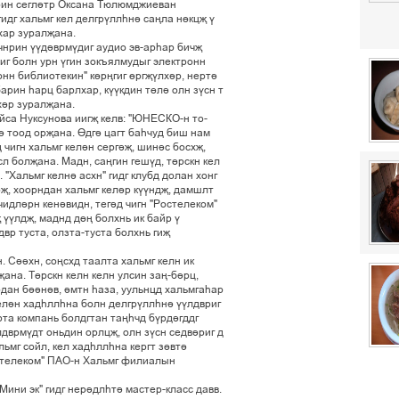
ðèí ñåãë³òð Îêñàíà Òþëþìäæèåâàí
ãèäã õàëüìã êåë äåëãð¢ëëºí³ ñàœëà í´êöš ¢
õàð çóðàëšàíà.
÷íðèí ¢¢ä³âðì¢äèã àóäèî ýâ-àðºàð áè÷š
èã áîëí óðí ¢ãèí çîêúÿëìóäûã ýëåêòðîíí
îíí áèáëèîòåêèí" ê´ðœãèã ´ðãš¢ëõ³ð, íåðò³
àðèí ºàðö áàðëõàð, ê¢¢êäèí ò´ë³ îëí ç¢ñí ò
õ³ð çóðàëšàíà.
éñà Íóêñóíîâà èèãš êåëâ: "ÞÍÅÑÊÎ-í òî-
í³ òîîä îðšàíà. ¥äã³ öàãò áàº÷óä áèø íàì
 ÷èãí õàëüìã êåë³í ñåðã³š, øèí³ñ áîñõš,
ñë áîëšàíà. Ìàäí, ñàœãèí ãåø¢ä, ò´ðñêí êåë
"Õàëüìã êåëí³ àñõí" ãèäã êëóáä äîëàí õîíã
ðš, õîîðíäàí õàëüìã êåë³ð ê¢¢íäš, äàìøëò
÷èäë³ðí êåí³âèäí, òåã³ä ÷èãí "Ðîñòåëåêîì"
 ¢¢ëäš, ìàäíä ä´œ áîëõíü èê áàéð ¢
âð òóñòà, îëçòà-òóñòà áîëõíü ãèš
í. Ñ³³õí, ñîœñõä òààëòà õàëüìã êåëí èê
šàíà. Ò´ðñêí êåëí êåëí óëñèí çàœ-á³ðö,
ðäàí á³³í³â, ³ìòí ºàçà, óóëüíöä õàëüìãàºàð
êåë³í õàäºëëºíà áîëí äåëãð¢ëëºí³ ¢¢ëäâðèã
ðòà êîìïàíü áîëäãòàí òàœº÷ä á¢ðä³ãääã
ëäâðì¢äò îíüäèí îðëöš, îëí ç¢ñí ñåäâ³ðèã ä
ëüìã ñîéë, êåë õàäºëëºíà êåðãò ç´âò³
Ðîñòåëåêîì" ÏÀÎ-í Õàëüìã ôèëèàëûí
Ìèíè ýê" ãèäã íåð³äëºò³ ìàñòåð-êëàññ äàââ.