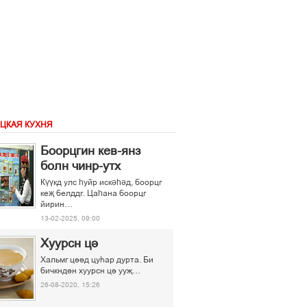
ЦКАЯ КУХНЯ
Боорцгин кев-янз
болн чинр-утх
Күүкд улс һуйр искәһәд, боорцг
кеҗ белддг. Цаһана боорцг
йирин…
13-02-2025, 09:00
Хуурсн ці
Хальмг ціід цуєар дурта. Би
бичкндін хуурсн ці ууљ…
26-08-2020, 15:26