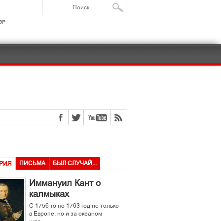
ІР
ПИСЬМА
БЫЛ СЛУЧАЙ...
РИЯ
Иммануил Кант о
калмыках
С 1756-го по 1763 год не только
в Европе, но и за океаном