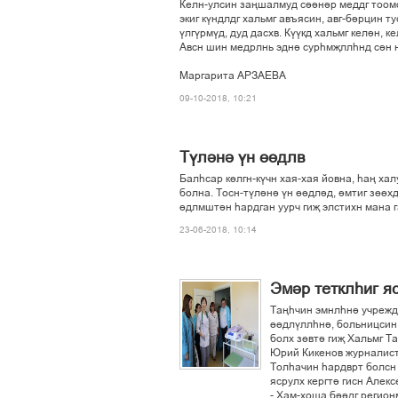
Êåëí-óëñèí çàœøàëìóä ñ³³í³ð ìåääã òîîì
ýêèã ê¢íäëäã õàëüìã àâúÿñèí, àâã-á³ðöèí òó
¢ëã¢ðì¢ä, äóä äàñõâ. Ê¢¢êä õàëüìã êåë³í, 
Àâñí øèí ìåäðëíü ýäí³ ñóðºìšëëºíä ñ³í í
Ìàðãàðèòà ÀÐÇÀÅÂÀ
09-10-2018, 10:21
Ò¢ë³í³ ¢í ´´äëâ
Áàëºñàð ê´ëãí-ê¢÷í õàÿ-õàÿ éîâíà, ºàœ õàëó
áîëíà. Òîñí-ò¢ë³í³ ¢í ´´äë³ä, ³ìòèã ç´´õ
´äëìøò³í ºàðäãàí óóð÷ ãèš ýëñòèõí ìàíà ã
23-06-2018, 10:14
Ýì³ð òåòêëºèã ÿ
Òàœº÷èí ýìíëºí³ ó÷ðåæäå
´´äë¢ëëºí³, áîëüíèöñèí
áîëõ ç´âò³ ãèš Õàëüìã Ò
Þðèé Êèêåíîâ æóðíàëèñò
Òîëºà÷èí ºàðäâðò áîëñí 
ÿñðóëõ êåðãò³ ãèñí Àëåêñ
- Õàì-õîøà á³³äã ðåãèî