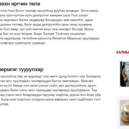
ііхн иргчин тґлі
утгин Єол Бичгт чиклвр оруллєнд дууєан ґгхвидн. Энтн мана
ана орн-нутгин иргч делгрлтиг ґмірін залх Єол закан
а кґдлмшч багин седвірір бичкдўдин зґв харслєн, эдні
циальн тетквр, билг-эрдм делгрўллєн эркн чинр зўўљіні.
н єол зґґр, цуг олн-імтні кишг гиљ чиклврт бичгдв. Мана
д бас ик оньг ґггдні. Бидн Хальмг Тањєчин социальн
болн кґдлмшір тетклєні министр Ґлзітин Маринаг орулгдљах
оолврарн хувалцхиг сурвидн.
КАЛМЫ
зґрмгиг туурулхар
 оруллєна тґр эн ґдрмўдт олн імтн дунд єоллгч тґр болљана.
єан ґгч, орулгдљах чиклврмўдиг батлх зґвтівидн. Ірісін
-нутгт біідг олн келн-улсин сойл, кел делгрўллєні, эрўл-
рдмин болн нань чигн тґрмўдір чиклврмўд орулгдљана. Тер
уљд учрсн кесг йовдлмудыг ірўнір хадєлљ, дорас ґсч йовх ўйд
н єазр-усиг хортнас сулдхсн мана ґвкнрин санл хадєлхин туст
улгдв.