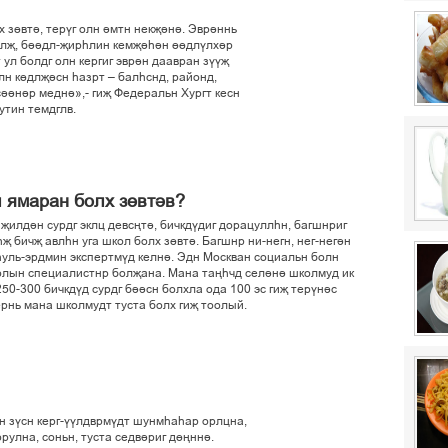
 зґвті, терўг олн імтн некљіні. Эвріннь
ўлљ, біідл-љирєлин кемљієін ґґдлўлхір
 ул болдг олн кергиг эврін даавран зўўљ
лн кґдлљісн єазрт – балєснд, районд,
сіінір медні»,- гиљ Федеральн Хургт кесн
тин темдглв.
 ямаран болх зґвтів?
 љилдін сурдг эклц девсњті, бичкдўдиг дорацуллєн, багшнриг
љ бичљ авлєн уга школ болх зґвті. Багшнр ни-негн, нег-негін
єуль-эрдмин экспертмўд келні. Эдн Москван социальн болн
олын специалистнр болљана. Мана тањєчд селіні школмуд ик
250-300 бичкдўд сурдг біісн болхла ода 100 эс гиљ терўніс
ернь мана школмудт туста болх гиљ тоолый.
ëí ç¢ñí êåðã-¢¢ëäâðì¢äò øóíìºàºàð îðëöíà,
ðóëíà, ñîíüí, òóñòà ñåäâ³ðèã ä´œíí³.