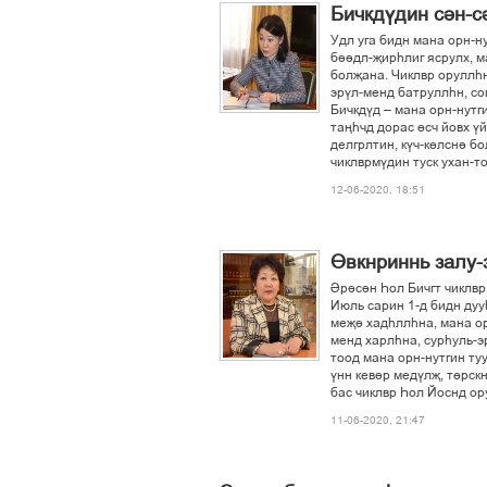
Бичкдўдин сін-с
Удл уга бидн мана орн-н
біідл-љирєлиг ясрулх, м
болљана. Чиклвр оруллєн
эрўл-менд батруллєн, со
Бичкдўд – мана орн-нутги
тањєчд дорас ґсч йовх ўй
делгрлтин, кўч-кґлсні 
чиклврмўдин туск ухан-т
12-06-2020, 18:51
Ґвкнриннь залу-
Ірісін Єол Бичгт чиклвр
Июль сарин 1-д бидн дуу
мељі хадєллєна, мана орн
менд харлєна, сурєуль-э
тоод мана орн-нутгин ту
ўнн кевір медўлљ, тґрск
бас чиклвр Єол Йоснд ор
11-06-2020, 21:47