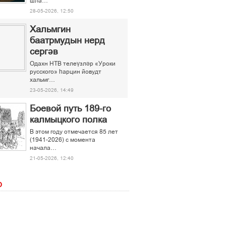
шла…
28-05-2026, 12:50
Хальмгин
баатрмудын нерд
сергәв
Одахн НТВ телеүзләр «Уроки
русского» һарцин йовудт
хальмг…
23-05-2026, 14:49
Боевой путь 189-го
калмыцкого полка
В этом году отмечается 85 лет
(1941-2026) с момента
начала…
21-05-2026, 12:40
О