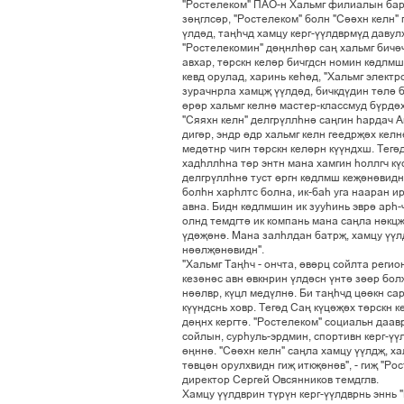
"Ðîñòåëåêîì" ÏÀÎ-í Õàëüìã ôèëèàëûí áà
ç³œãëñ³ð, "Ðîñòåëåêîì" áîëí "Ñ³³õí êåëí" 
¢ëä³ä, òàœº÷ä õàìöó êåðã-¢¢ëäâðì¢ä äàâóë
"Ðîñòåëåêîìèí" ä´œíëº³ð ñàœ õàëüìã áè÷³
àâõàð, ò´ðñêí êåë³ð áè÷ãäñí íîìèí ê´äëìø
êåâä îðóëàä, õàðèíü êåº³ä, "Õàëüìã ýëåêòð
çóðà÷íðëà õàìöš ¢¢ëä³ä, áè÷êä¢äèí ò´ë³ á
´ð³ð õàëüìã êåëí³ ìàñòåð-êëàññìóä á¢ðä³
"Ñÿÿõí êåëí" äåëãð¢ëëºí³ ñàœãèí ºàðäà÷ À
äèã³ð, ýíäð ´äð õàëüìã êåëí ãååäðš³õ êåë
ìåä³òíð ÷èãí ò´ðñêí êåë³ðí ê¢¢íäõø. Òåã³ä
õàäºëëºíà ò´ð ýíòí ìàíà õàìãèí ºîëëã÷ ê¢
äåëãð¢ëëºí³ òóñò ´ðãí ê´äëìø êåš³í³âèäí. 
áîëºí õàðºëòñ áîëíà, èê-áàº óãà íààðàí è
àâíà. Áèäí ê´äëìøèí èê çóóºèíü ýâð³ àðº-
îëíä òåìäãò³ èê êîìïàíü ìàíà ñàœëà í´êöš
¢ä³š³í³. Ìàíà çàëºëäàí áàòðš, õàìöó ¢¢ëä
í³³ëš³í³âèäí".
"Õàëüìã Òàœº÷ - îí÷òà, ´â³ðö ñîéëòà ðåãèî
êåç³í³ñ àâí ´âêíðèí ¢ëä³ñí ¢íò³ ç´´ð áîë
í³³ëâð, ê¢öë ìåä¢ëí³. Áè òàœº÷ä ö´´êí ñà
ê¢¢íäñíü õîâð. Òåã³ä Ñàœ ê¢ö³š³õ ò´ðñêí 
ä´œíõ êåðãò³. "Ðîñòåëåêîì" ñîöèàëüí äààâ
ñîéëûí, ñóðºóëü-ýðäìèí, ñïîðòèâí êåðã-¢¢
´œíí³. "Ñ³³õí êåëí" ñàœëà õàìöó ¢¢ëäš, õà
ò³âö³í îðóëõâèäí ãèš èòêš³í³â", - ãèš "
äèðåêòîð Ñåðãåé Îâñÿííèêîâ òåìäãëâ.
Õàìöó ¢¢ëäâðèí ò¢ð¢í êåðã-¢¢ëäâðíü ýííü "