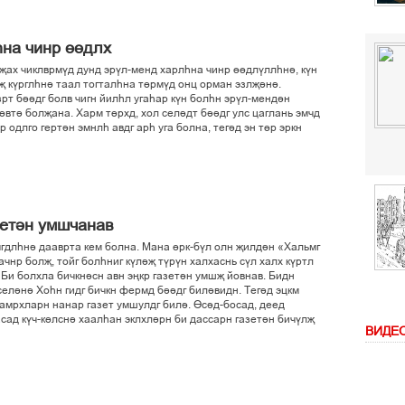
на чинр ґґдлх
љах чиклврмўд дунд эрўл-менд харлєна чинр ґґдлўллєні, кўн
 кўрглєні таал тогталєна тґрмўд онц орман эзлљіні.
зрт біідг болв чигн йилєл угаєар кўн болєн эрўл-мендін
ґвті болљана. Харм тґрхд, хол селідт біідг улс цаглань эмчд
р одлго гертін эмнлє авдг арє уга болна, тегід эн тґр эркн
зетін умшчанав
гдлєні дааврта кем болна. Мана ґрк-бўл олн љилдін «Хальмг
чнр болљ, тойг болєниг кўліљ тўрўн халхаснь сўл халх кўртл
. Би болхла бичкнісн авн эњкр газетін умшљ йовнав. Бидн
ліні Хоєн гидг бичкн фермд біідг билівидн. Тегід эцкм
амрхларн нанар газет умшулдг билі. Ґсід-босад, деед
сад кўч-кґлсні хаалєан эклхлірн би дассарн газетін бичўлљ
ВИДЕ