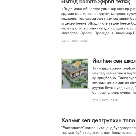
Імтнд бііхті љирєл теткљ
«Эндр мана обществд улм икір сольвр учрх
эрдмин мергљлтін ґґдлўлљ, медрлін гўўд
седљіні. Тер саамд эдн тиим сольврин бат
кўціхір бііні. Яєад гихлі тедні біісн бо
селінд ю, яєљ сольхинь эдн талдан улсас 
Илгівртін Ірісін Президент Владимир Пу
23-01-2020, 09:30
Йилєін сін школ
Тиим школ бичкн, зурєан
меклід нег-негнісн буулє
кўндлљ бііні. Тиигљ сур
экономикин номин ах шк
зуудан бичкн, урднь энд 
бає сурєульчнр сурна. Т
22-01-2020, 09:54
Õàëüìã êåë äåëãð¢ëõèí ò´ë³
"Ðîñòåëåêîì" êîìïàíü òàœº÷ä á¢ðä³ãääã î
òåð ìåò áóéí÷ ñåäêëèí àêöñò áîëì ò³âö³í î