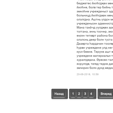
áþäæåò³ñ éèëºãäš³õ ì´œ
éèëºí³, áîëâ òåð áèéíü ò
ýìíëºí³ ó÷ðåæäåíüñò àä
áîëüíèöä éèëºãäš³õ ì´œã
îëçëãäíà. Àøòíü ¢ëäñí ì
ó÷ðåæäåíüñèí àäìèíèñòðà
Ìàíà òàœº÷ä ¢¢ëäš³õ àð
òîãòàíà, ýííü òîî÷íð, ý
³œãèí òåòêâðò ðàéîíà áî
îëçëñíü äååð áîëí òóñòà 
Äààâðòà ºàðäà÷èí òîîëâ
ºóðâí ó÷ðåæäåíÿ óëä íåã
ê¢ñë á³³í³. Òåð¢í³ àøò 
ó÷ðåæäåíÿ ìàòåðèàëüí-òå
çóðàëãäšàíà. ²ð³ñ³í òà
ÿñðóëãäâ, òåã³ä òåäí³ ä
ýì÷íðèí áîëí äóíä ìåäèö
20-06-2018, 10:59
Назад
1
2
3
4
Вперед