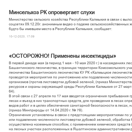
Минсельхоз РК опровергает слухи
Министерство сельского хозяйства Республики Калмыкия в связи с выл
соцсетях 09.12.20г. анонимным видео о падеже сельскохозяйственных 
будто бы имевшем место в Республике Калмыкия, сообщает:
10-12-2020, 17:09
«ОСТОРОЖНО! Применены инсектициды»
В первой декаде мая (в период 1 мая - 10 мая 2020 г.) в насаждениях л
Башантинского лесничества, в границах территории Комсомольского уча
лесничества Башантинского лесничества КУ РК «Калмыцкое лесничеств
проводятся мероприятия по уничтожению или подавлению численности
организмов (против листовертки дубовой зеленой, (приказ Министерст
ресурсов и охраны окружающей среды Республики Калмыкия от 27 марта
64).
В этой связи с 27 апреля по 17 мая вводятся ограничения пребывания г
лесах и въезд в них транспортных средств, для проведения в лесах оп
видов работ и в целях обеспечения санитарной безопасности в лесах, н
(приказ Минприроды от 14.04.2020 г. № 78).
Ограничения установлены в связи с предстоящими мероприятиями по 
или подавлению численности листовертки дубовой зеленой, обработка 
осуществлена наземным способом, с применением химических средств (
на лесных участках расположенных в Яшалтинском административном 