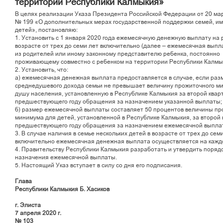
территории Республики Калмыкия»
В целях реализации Указа Президента Российской Федерации от 20 мар
№ 199 «О дополнительных мерах государственной поддержки семей, и
детей», постановляю:
1. Установить с 1 января 2020 года ежемесячную денежную выплату на 
возрасте от трех до семи лет включительно (далее – ежемесячная выпл
из родителей или иному законному представителю ребенка, постоянно
проживающему совместно с ребенком на территории Республики Калмы
2. Установить, что:
а) ежемесячная денежная выплата предоставляется в случае, если раз
среднедушевого дохода семьи не превышает величину прожиточного м
душу населения, установленную в Республике Калмыкия за второй кварт
предшествующего году обращения за назначением указанной выплаты;
б) размер ежемесячной выплаты составляет 50 процентов величины пр
минимума для детей, установленной в Республике Калмыкия, за второй 
предшествующего году обращения за назначением ежемесячной выпла
3. В случае наличия в семье нескольких детей в возрасте от трех до сем
включительно ежемесячная денежная выплата осуществляется на каждо
4. Правительству Республики Калмыкия разработать и утвердить порядо
назначения ежемесячной выплаты.
5. Настоящий Указ вступает в силу со дня его подписания.
Глава
Республики Калмыкия Б. Хасиков
г. Элиста
7 апреля 2020 г.
№ 103