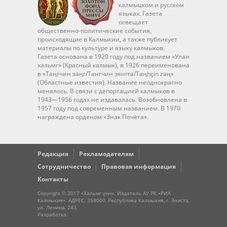
калмыцком и русском
языках. Газета
освещает
общественно-политические события,
происходящие в Калмыкии, а также публикует
материалы по культуре и языку калмыков.
Газета основана в 1920 году под названием «Улан
хальмг» (Красный калмык), в 1926 переименована
в «Таңгчин зäңг/Тангчин зянггә/Taңhçin zәң»
(Областные известия). Название неоднократно
менялось. В связи с депортацией калмыков в
1943—1956 годах не издавалась. Возобновлена в
1957 году под современным названием. В 1970
награждена орденом «Знак Почёта».
Редакция
Рекламодателям
Сотрудничество
Правовая информация
Контакты
Copyright © 2017 «Хальмг үнн». Издатель АУ РК «РИА
Калмыкия». АДРЕС: 358000, Республика Калмыкия, г. Элиста,
ул. Ленина, 243.
Разработка
.