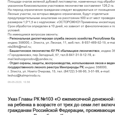
Площади очагов зеленой дубовой листовертки, намеченных под обработ
указанном Комсомольском участковом лесничестве составляют 126,2 га.
На период ограничения гражданам следует воздержаться от посещения
Лесные участки, на которых введено ограничение, будут отделяться
предупредительными аншлагами на расстоянии 500 м от мест проведен
размером 1,0*1,5 м с надписями: «ОСТОРОЖНО! Применены инсектици
Срок обработок определен в 10 дней, но зависит от фенологических и п
условий.
По имеющимся вопросам звонить:
-
Региональная диспетчерская служба лесного хозяйства Республики К
индекс 358000, г. Элиста, ул. Лесная, 11, моб.тел.: 8-937-469-52-15, e-mai
rds08rk@mail.ru;
-
Башантинское лесничество КУ РК «Калмыцкое лесничество»
, индекс 3
г.Городовиковск, пер.Западный, 57, тел.8-847-31-9-12-78, e-
mail:leshozgorodov@yandex.ru;
-
Отдел охраны, защиты, воспроизводства, использования лесов и веде
государственного лесного реестра Минприроды РК:
индекс 358000,
г. Элиста, ул. Номто Очирова, 15, тел. (84722) 3-56-95, 3-51-99, e-mail:
leshoz@kalmpriroda.ru.
06-05-2020, 10:56
Указ Главы РК №103 «О ежемесячной денежной
на ребенка в возрасте от трех до семи лет вклю
гражданам Российской Федерации, проживающи