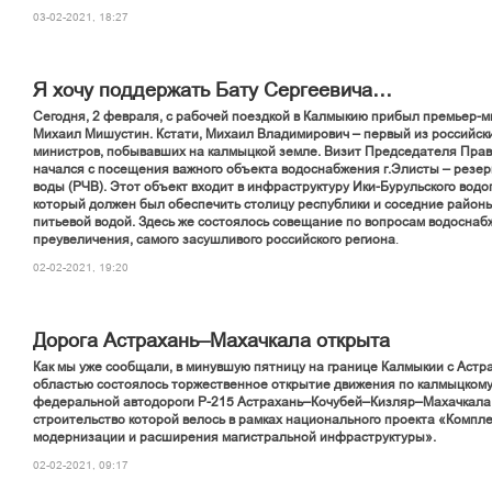
03-02-2021, 18:27
Я хочу поддержать Бату Сергеевича…
Сегодня, 2 февраля, с рабочей поездкой в Калмыкию прибыл премьер-м
Михаил Мишустин. Кстати, Михаил Владимирович – первый из российск
министров, побывавших на калмыцкой земле. Визит Председателя Пра
начался с посещения важного объекта водоснабжения г.Элисты – резер
воды (РЧВ). Этот объект входит в инфраструктуру Ики-Бурульского водо
который должен был обеспечить столицу республики и соседние район
питьевой водой. Здесь же состоялось совещание по вопросам водоснаб
преувеличения, самого засушливого российского региона
.
02-02-2021, 19:20
Дорога Астрахань–Махачкала открыта
Как мы уже сообщали, в минувшую пятницу на границе Калмыкии с Астр
областью состоялось торжественное открытие движения по калмыцкому
федеральной автодороги Р-215 Астрахань–Кочубей–Кизляр–Махачкала
строительство которой велось в рамках национального проекта «Компл
модернизации и расширения магистральной инфраструктуры».
02-02-2021, 09:17