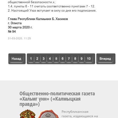
общественной безопасности.»;
1.4. пункты 6 - 11 считать соответственно пунктами 7 - 12.
2. Настоящий Указ вступает в силу со дня его подписания.
Глава Республики Калмыкия Б. Хасиков
г. Элиста
30 марта 2020 г.
№ 94
31-03-2020, 11:25
Назад
1
2
3
4
5
6
7
8
9
10
Вперед
Общественно-политическая газета
«Хальмг үнн» («Калмыцкая
правда»)
Республиканская
газета, издающаяся на