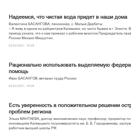
Надеемся, что чистая вода придет в наши дома
Валентина БАСАНГОВА, пенсионер, с. Малые Дербеты:
– Я живу в одном из райцентров Калмыкии, но часто бываю в г. Элисте. В
приезд узнала, что к нам приехал с рабочим визитом Председатель пра
России Михаил Мишустин.
03-02-2021, 18:29
Рационально использовать выделяемую федер
помощь
Иван БАСАНГОВ, ветеран труда России:
03-02-2021, 18:28
Есть уверенность в положительном решении ост
проблем региона
Эльза МАНТАЕВА, доктор экономических наук, профессор, проректор по
инновациям Калмыцкого госуниверситета им. Б. Б. Городовикова, заслу
работник высшей школы РФ: