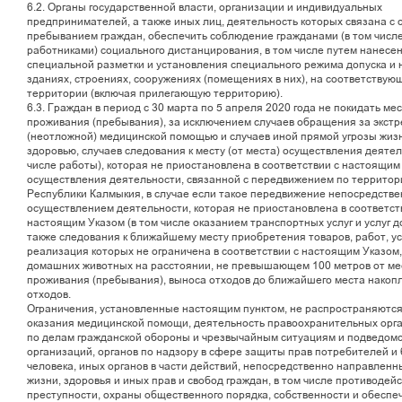
6.2. Органы государственной власти, организации и индивидуальных
предпринимателей, а также иных лиц, деятельность которых связана с
пребыванием граждан, обеспечить соблюдение гражданами (в том числ
работниками) социального дистанцирования, в том числе путем нанесе
специальной разметки и установления специального режима допуска и 
зданиях, строениях, сооружениях (помещениях в них), на соответствую
территории (включая прилегающую территорию).
6.3. Граждан в период с 30 марта по 5 апреля 2020 года не покидать ме
проживания (пребывания), за исключением случаев обращения за экст
(неотложной) медицинской помощью и случаев иной прямой угрозы жиз
здоровью, случаев следования к месту (от места) осуществления деятел
числе работы), которая не приостановлена в соответствии с настоящим
осуществления деятельности, связанной с передвижением по территор
Республики Калмыкия, в случае если такое передвижение непосредстве
осуществлением деятельности, которая не приостановлена в соответст
настоящим Указом (в том числе оказанием транспортных услуг и услуг до
также следования к ближайшему месту приобретения товаров, работ, ус
реализация которых не ограничена в соответствии с настоящим Указом,
домашних животных на расстоянии, не превышающем 100 метров от ме
проживания (пребывания), выноса отходов до ближайшего места накоп
отходов.
Ограничения, установленные настоящим пунктом, не распространяются
оказания медицинской помощи, деятельность правоохранительных орга
по делам гражданской обороны и чрезвычайным ситуациям и подведом
организаций, органов по надзору в сфере защиты прав потребителей и
человека, иных органов в части действий, непосредственно направленн
жизни, здоровья и иных прав и свобод граждан, в том числе противодей
преступности, охраны общественного порядка, собственности и обеспе