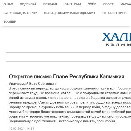
О НАС
ПОДПИСКА
РЕКЛАМА
ВАКАНСИИ
СОЙЛ
СПОРТ
МАРЄА
БУРХН-ШАҖНА ТӨРӘР
ЖИЛИЩН-КОММУНАЛЬН ЭДЛ-АХУН
КҮН БОЛН ҖИРҺЛ
ТООЛВР
Открытое письмо Главе Республики Калмыкия
Уважаемый Бату Сергеевич!
В этот сложный период, когда наша родная Калмыкия, как и вся Россия и
переживает трудные времена, связанные с природными катаклизмами 
одной из самых главных опор нашего народа и общества является духо
религия предков. Самая древняя мировая религия, буддизм, всегда по
народу во времена суровых испытаний, в период войн, в годину депорта
многом, благодаря благотворному влиянию этой самой миролюбивой ре
родители – героическое поколение, победившее фашизм, смогли сохра
национальную идентичность, историческую память, свои корни.
16-02-2021, 14:31