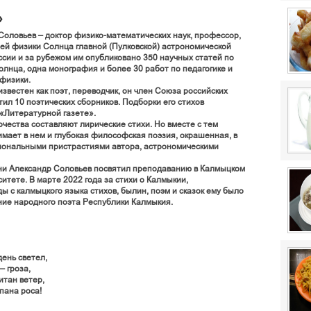
»
Соловьев – доктор физико-математических наук, профессор,
й физики Солнца главной (Пулковской) астрономической
сии и за рубежом им опубликовано 350 научных статей по
лнца, одна монография и более 30 работ по педагогике и
физики.
звестен как поэт, переводчик, он член Союза российских
тил 10 поэтических сборников. Подборки его стихов
 «Литературной газете».
рчества составляют лирические стихи. Но вместе с тем
мает в нем и глубокая философская поэзия, окрашенная, в
иональными пристрастиями автора, астрономическими
ни Александр Соловьев посвятил преподаванию в Калмыцком
итете. В марте 2022 года за стихи о Калмыкии,
 с калмыцкого языка стихов, былин, поэм и сказок ему было
ние народного поэта Республики Калмыкия.
ень светел,
 гроза,
тан ветер,
пана роса!