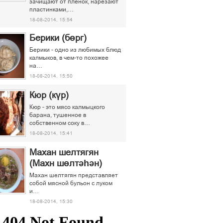
зачищают от пленок, нарезают
пластинками,…
18-08-2014, 15:54
Берики (бөрг)
Берики - одно из любимых блюд
калмыков, в чем-то похожее
на…
18-08-2014, 15:50
Кюр (күр)
Кюр - это мясо калмыцкого
барана, тушенное в
собственном соку в…
18-08-2014, 15:41
Махан шелтягян
(Махн шөлтәһән)
Махан шелтягян представляет
собой мясной бульон с луком
и…
18-08-2014, 15:30