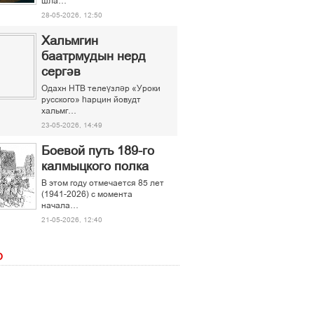
шла…
28-05-2026, 12:50
Хальмгин
баатрмудын нерд
сергәв
Одахн НТВ телеүзләр «Уроки
русского» һарцин йовудт
хальмг…
23-05-2026, 14:49
Боевой путь 189-го
калмыцкого полка
В этом году отмечается 85 лет
(1941-2026) с момента
начала…
21-05-2026, 12:40
О