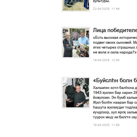
культуры.
22-04-2025, 11:48
Лица победителе
«Есть высокая историчес
подвиг своих сыновей. М
этих четырех страшных л
не воля и сила народа?»
19-04-2025, 12:00
«Буйслһн болн б
Хальмгин хотл балһсна д
1943 җилин бар сарин 28
йовулсмн. Эн бумб хальм
Җил болһн нааран бар са
һашута җилмүдиг тодлхар
күндлхәр, зул өргҗ заль
туурсн кецү ик билгтә с
19-04-2025, 11:59