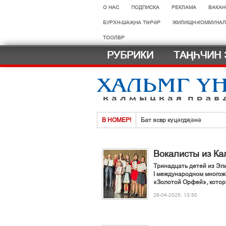
О НАС
ПОДПИСКА
РЕКЛАМА
ВАКАН
БУРХН-ШАҖНА ТӨРӘР
ЖИЛИЩН-КОММУНАЛ
ТООЛВР
РУБРИКИ
ТАҢҺЧИН 
В НОМЕР!
Бат ясвр күцәгдҗәнә
Тәрәчнриг ачлв
Ясврин йовудыг бүрткв
Вокалисты из Ка
Икбуурлахн элвг урһц хураҗ 
Тринадцать детей из Эли
I международном многож
ВЕТЕРАН СТРОИТЕЛЬНОЙ 
«Золотой Орфей», которы
Спортсменмүд - Төрскән хар
26-04-2025, 13:50