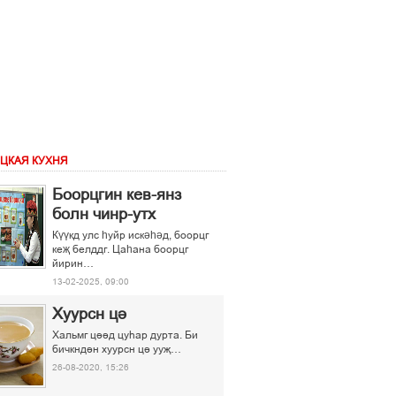
ЦКАЯ КУХНЯ
Боорцгин кев-янз
болн чинр-утх
Күүкд улс һуйр искәһәд, боорцг
кеҗ белддг. Цаһана боорцг
йирин…
13-02-2025, 09:00
Хуурсн ці
Хальмг ціід цуєар дурта. Би
бичкндін хуурсн ці ууљ…
26-08-2020, 15:26