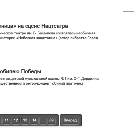
ница» на сцене Нацтеатра
ческом театре им. Б. Басангова состоялась необычная
мистерии «Небесная защитница» (автор либретто Герел
к юбилею Победы
ектив детской музыкальной школы №1 им. С-Г. Дорджина
бщественности ретро-концерт «Синий платочек».
11
12
13
14
...
89
Вперед