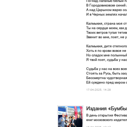
По-над Лаганью белый п
В Городовиковске синий 
А над Царыном жарко со
И в Черных землях начал
Калмыкия, страна моя ст
Ты на сердце моем, как д
Твоих ветров тугая тетив
Звенит во мне, поет, не 
Калмыкия, дитя степного
Хоть я по крови вовсе не
Но сладок мне полынный
Я твой поэт, судьба у нас
Судьба у нас на всех все
Стоять за Русь, быть зао
Бессмертна чудотворная
Ей суждено пред миром 
17-04-2025, 14:28
Издания «Бумбы»
В день открытия Фестив
книг московского издате