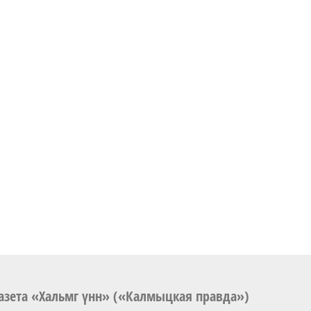
азета «Хальмг үнн» («Калмыцкая правда»)