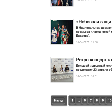
15-04-2025, 12:17
«Небесная защит
В Национальном драмати
премьера пластической 
Бадаева).
15-04-2025, 11:56
Ретро-концерт 
Большой и дружный колл
представит 23 апреля о
10-04-2025, 16:01
Назад
1
...
6
7
8
9
10