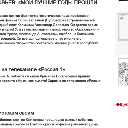
ЛОВЬЁВ: «МОИ ЛУЧШИЕ ГОДЫ ПРОШЛИ
ывал доктор физико-математических наук, профессор,
й физики Солнца главной (Пулковской) астрономической
дный поэт Калмыкии Александр Соловьев. Он долгое время
 в КалмГУ, а затем возглавлял министерство образования и
енец Урала, Александр Анатольевич влюблен в Калмыкию,
 родиной. Он всегда подчеркивает, что многие его
этическом творчестве состоялись именно у нас в республике.
 на телеканале «Россия 1»
им. А. Цебекова в канун Христова Воскресения принял
е проекта «Ну-ка, все вместе! Хором!» на телеканале «Россия
ВИДЕ
истокам своим
айонном центре Кетченеры прошло два важных события:
ьпанов «Бахмҗта Бумбин орн» и открытие районного Дома