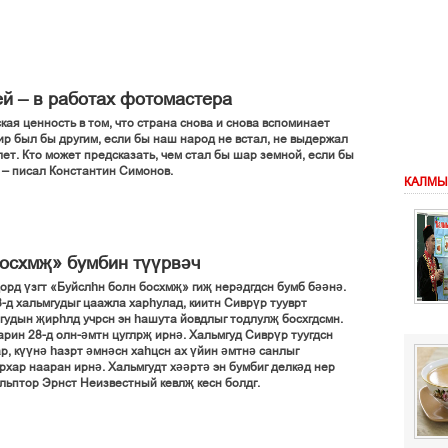
й – в работах фотомастера
кая ценность в том, что страна снова и снова вспоминает
ир был бы другим, если бы наш народ не встал, не выдержал
ет. Кто может предсказать, чем стал бы шар земной, если бы
 – писал Константин Симонов.
КАЛМЫ
осхмҗ» бумбин түүрвәч
орд үзгт «Буйслһн болн босхмҗ» гиҗ нерәдгдсн бумб бәәнә.
-д хальмгудыг цаажла харһулад, киитн Сиврүр тууврт
гудын җирһлд учрсн эн һашута йовдлыг тодлулҗ босхгдсмн.
рин 28-д олн-әмтн цуглрҗ ирнә. Хальмгуд Сиврүр туугдсн
, күүнә һазрт әмнәсн хаһцсн ах үйин әмтнә санлыг
врхар нааран ирнә. Хальмгудт хәәртә эн бумбиг делкәд нер
кульптор Эрнст Неизвестный кевлҗ кесн болдг.