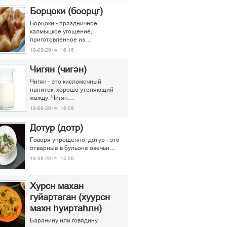
Борцоки (боорцг)
Борцоки - праздничное
калмыцкое угощение,
приготовленное из…
18-08-2014, 16:16
Чигян (чигән)
Чигян - это кисломочный
напиток, хорошо утоляющий
жажду. Чигян…
18-08-2014, 16:09
Дотур (дотр)
Говоря упрощенно, дотур - это
отварные в бульоне овечьи…
18-08-2014, 15:59
Хурсн махан
гуйартаган (хуурсн
махн һуиртаһлн)
Баранину или говядину