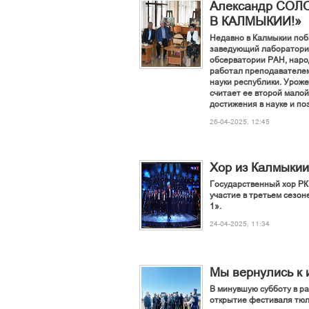
Александр СО
В КАЛМЫКИИ!»
Недавно в Калмыкии поб
заведующий лабораторие
обсерватории РАН, наро
работал преподавателем
науки республики. Урож
считает ее второй малой
достижения в науке и по
26-04-2025, 12:45
Хор из Калмыкии
Государственный хор РК 
участие в третьем сезон
1».
24-04-2025, 11:34
Мы вернулись к 
В минувшую субботу в р
открытие фестиваля тюл