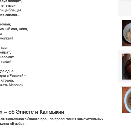
арус плещет,
лег туман,
лнце блещет,
ся сакман...
епная,
ивный сон, жива,
а
умолкая!
 края,
 ойрат,
 аромат.
 такая!
гда одна:
дно с Россией –
 страна,
стать Мессией!
 – об Элисте и Калмыкии
аля тюльпанов в Элисте прошла презентация замечательных
льства «Бумба».