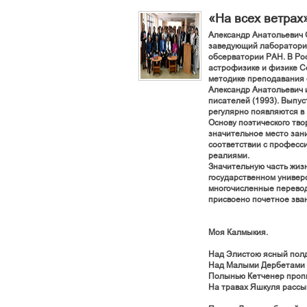
«На всех ветрах
Александр Анатольевич 
заведующий лабораторие
обсерватории РАН. В Рос
астрофизике и физике Со
методике преподавания 
Александр Анатольевич и
писателей (1993). Выпус
регулярно появляются в
Основу поэтического тво
значительное место зани
соответствии с професс
реалиями.
Значительную часть жиз
государственном универс
многочисленные переводы
присвоено почетное зва
Моя Калмыкия.
Над Элистою ясный полд
Над Малыми Дербетами –
Полынью Кетченер пропи
На травах Яшкуля рассы