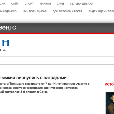
СИИ
СОЙЛ
СПОРТ
МАРЄАН
САНЛ
СЕЛӘНӘ ЭДЛ-АХУ
ЬН ЭДЛ-АХУН
КҮН БОЛН ҖИРҺЛ
ЭДН ТӨРСКӘН ХАРСЛА
ЭНДРК ҐДРИН ТҐР
ЗӘҢГС
лмыкии вернулись с наградами
авв
сты и Троицкого в возрасте от 7 до 14 лет приняли участие в
ИСТО
анровом конкурсе-фестивале сценического искусства
ОТРАСЛИ
й состоялся 3-6 апреля в Сочи.
сачнр