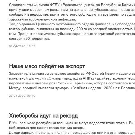
Специалисты Филиала ФГБУ «Россельхозцентр» по Республике Калмы
приступили к весенним раскопкам на выявление кубышек саранчовых вр
сообщили в ведомстве, при этом строго соблюдаются все меры по защит
заражения короновирусной инфекции.
Так, по данным Целинного межрайонного отдела филиала, из обследов
гектар кубышки выявлены на площади 200 га со средней численностью 
кв.м. Процент перезимовки кубышек саранчовых вредителей достаточно
составил 90 процентов.
08-04-2020, 16:52
Наше мясо пойдёт на экспорт
Заместитель министра сельского хозяйства РФ Сергей Левин недавно в
панельной дискуссии «Экспорт продукции АПК как драйвер экономическо
перспективы и вызовы для России и Германии», которая состоялась в р
Международной выставки-ярмарки «Зелёная неделя - 2020» в г. Берлин
23-01-2020, 09:10
Хлеборобы идут на рекорд
В Минсельхозе республики все никак не могут подвести итоги жатвы. Ви
небывалые для наших краев летние осадки.
Дожди зарядили в начале июля, не прекращаются они и в эти первые дни