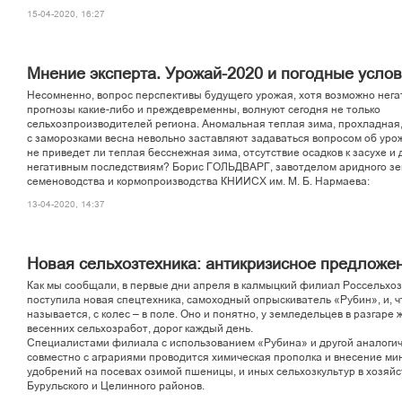
15-04-2020, 16:27
Мнение эксперта. Урожай-2020 и погодные усло
Несомненно, вопрос перспективы будущего урожая, хотя возможно нег
прогнозы какие-либо и преждевременны, волнуют сегодня не только
сельхозпроизводителей региона. Аномальная теплая зима, прохладная
с заморозками весна невольно заставляют задаваться вопросом об урож
не приведет ли теплая бесснежная зима, отсутствие осадков к засухе и 
негативным последствиям? Борис ГОЛЬДВАРГ, завотделом аридного з
семеноводства и кормопроизводства КНИИСХ им. М. Б. Нармаева:
13-04-2020, 14:37
Новая сельхозтехника: антикризисное предложе
Как мы сообщали, в первые дни апреля в калмыцкий филиал Россельхо
поступила новая спецтехника, самоходный опрыскиватель «Рубин», и, ч
называется, с колес – в поле. Оно и понятно, у земледельцев в разгаре
весенних сельхозработ, дорог каждый день.
Специалистами филиала с использованием «Рубина» и другой аналогич
совместно с аграриями проводится химическая прополка и внесение м
удобрений на посевах озимой пшеницы, и иных сельхозкультур в хозяйс
Бурульского и Целинного районов.