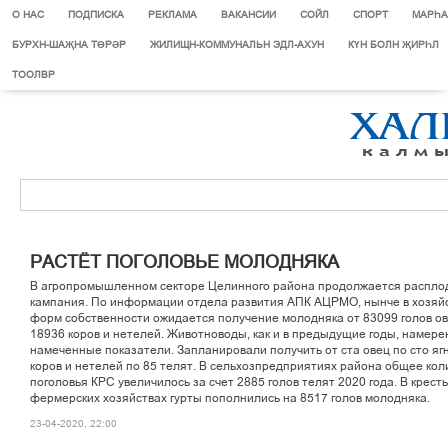
О НАС
ПОДПИСКА
РЕКЛАМА
ВАКАНСИИ
СОЙЛ
СПОРТ
МАРЄА
БУРХН-ШАҖНА ТӨРӘР
ЖИЛИЩН-КОММУНАЛЬН ЭДЛ-АХУН
КҮН БОЛН ҖИРҺЛ
ТООЛВР
РАСТЁТ ПОГОЛОВЬЕ МОЛОДНЯКА
В агропромышленном секторе Целинного района продолжается распло
кампания. По информации отдела развития АПК АЦРМО, нынче в хозяйс
форм собственности ожидается получение молодняка от 83099 голов ов
18936 коров и нетелей. Животноводы, как и в предыдущие годы, намер
намеченные показатели. Запланировали получить от ста овец по сто ягня
коров и нетелей по 85 телят. В сельхозпредприятиях района общее кол
поголовья КРС увеличилось за счет 2885 голов телят 2020 года. В крест
фермерских хозяйствах гурты пополнились на 8517 голов молодняка.
23-04-2020, 22:00