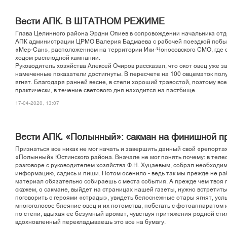
Вести АПК. В ШТАТНОМ РЕЖИМЕ
Глава Целинного района Эрдни Опиев в сопровождении начальника отд
АПК администрации ЦРМО Валерия Бадмаева с рабочей поездкой побы
«Мер-Сан», расположенном на территории Ики-Чоносовского СМО, где 
ходом расплодной кампании.
Руководитель хозяйства Алексей Очиров рассказал, что окот овец уже з
намеченные показатели достигнуты. В пересчете на 100 овцематок пол
ягнят. Благодаря ранней весне, в степи хороший травостой, поэтому все
практически, в течение светового дня находится на пастбище.
17-04-2020, 13:07
Вести АПК. «Полынный»: сакман на финишной п
Признаться все никак не мог начать и завершить данный свой «репорта
«Полынный» Юстинского района. Вначале не мог понять почему: в тел
разговоре с руководителем хозяйства Ф.Н. Хуцаевым, собрал необходи
информацию, садись и пиши. Потом осенило - ведь так мы прежде не ра
материал обязательно собираешь с места события. А прежде чем твоя 
скажем, о сакмане, выйдет на страницах нашей газеты, нужно встретить
поговорить с героями «страды», увидеть белоснежные отары ягнят, ус
многоголосое блеяние овец и их потомства, побегать с фотоаппаратом
по степи, вдыхая ее безумный аромат, чувствуя притяжения родной сти
вдохновленный перекладываешь это все на бумагу.