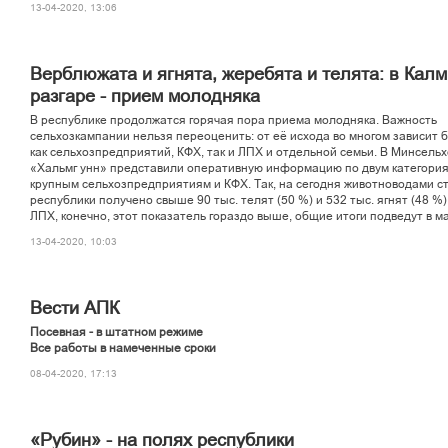
13-04-2020, 13:06
Верблюжата и ягнята, жеребята и телята: в Кал
разгаре - прием молодняка
В республике продолжатся горячая пора приема молодняка. Важность
сельхозкампании нельзя переоценить: от её исхода во многом зависит 
как сельхозпредприятий, КФХ, так и ЛПХ и отдельной семьи. В Минсель
«Хальмг унн» представили оперативную информацию по двум категория
крупным сельхозпредприятиям и КФХ. Так, на сегодня животноводами с
республики получено свыше 90 тыс. телят (50 %) и 532 тыс. ягнят (48 %)
ЛПХ, конечно, этот показатель гораздо выше, общие итоги подведут в ма
13-04-2020, 10:03
Вести АПК
Посевная - в штатном режиме
Все работы в намеченные сроки
08-04-2020, 17:13
«Рубин» - на полях республики