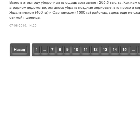
Всего в этом году уборочная площадь составляет 265,5 тыс. га. Как нам
аграрном ведомстве, осталось убрать поздние зерновые, это просо и сор
Яшалтинском (400 га) и Сарпинском (1500 га) районах, здесь еще не сж
озимой пшеницы.
07-08-2019, 14:20
Назад
1
...
7
8
9
10
11
12
13
14
15
...