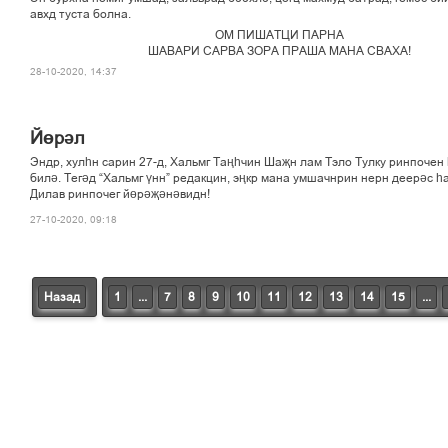
авхд туста болна.
ОМ ПИШАТЦИ ПАРНА
ШАВАРИ САРВА ЗОРА ПРАША МАНА СВАХА!
28-10-2020, 14:37
Йөрәл
Эндр, хулһн сарин 27-д, Хальмг Таңһчин Шаҗн лам Тэло Тулку ринпочен
билә. Тегәд “Хальмг үнн” редакцин, эңкр мана умшачнрин нерн деерәс һ
Дилав ринпочег йөрәҗәнәвидн!
27-10-2020, 09:18
Назад
1
...
7
8
9
10
11
12
13
14
15
...