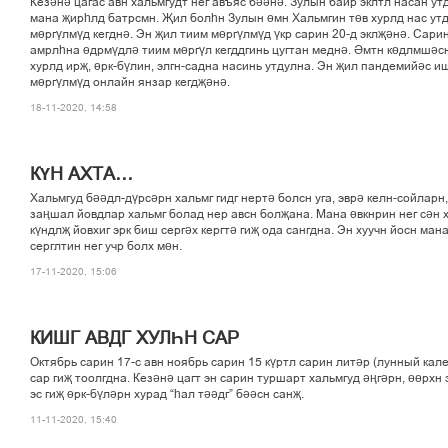
Кезәнә цагас авн хальмгудт нег авъяс бәәнә. Зулын байр эклтл насан ут
мана җирһлд батрсмн. Җил болһн Зулын өмн Хальмгин төв хурлд нас ут
мөргүлмүд кегднә. Эн җил тиим мөргүлмүд үкр сарин 20-д эклҗәнә. Сари
амрлһна өдрмүдлә тиим мөргүл кегддгинь цугтан меднә. Әмтн көдлмшәсн
хурлд ирҗ, өрк-бүлин, элгн-садна насинь утдулна. Эн җил пандемийәс и
мөргүлмүд онлайн янзар кегдҗәнә.
18-11-2020, 14:58
КҮН АХТА…
Хальмгуд бәәдл-дүрсәрн хальмг гидг нертә болсн уга, эврә келн-сойларн,
заңшал йовдлар хальмг болад нер авсн болҗана. Мана өвкнрин нег сән ху
күндлҗ йовхиг эрк биш сергәх кергтә гиҗ ода сангдна. Эн хуучн йосн ман
серглтин нег учр болх мөн.
17-11-2020, 15:06
КИШГ АВДГ ХУЛҺН САР
Октябрь сарин 17-с авн ноябрь сарин 15 күртл сарин литәр (лунный кал
сар гиҗ тоолгдна. Кезәнә цагт эн сарин туршарт хальмгуд әңгәрн, өөрхн
эс гиҗ өрк-бүләрн хурад “һал тәәдг” бәәсн санҗ.
11-11-2020, 15:40