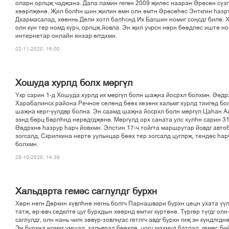
оларн орлцљ чадљана. Дала ламин гегін 2009 љиліс нааран Ірісін сўз
хіірлљіні. Љил болєн шин љилин ґмн олн імтн Ірісієіс Энткгин єазрт
Дхармасалад, хґґннь Дели хотл балєснд Ик Багшин номиг соњсдг билі. 
олн кўн тер номд кўрч, орлцљ йовла. Эн љил учрсн нірн біідліс ишті н
интернетар онлайн янзар ґггдхмн.
02-11-2020, 16:00
Хошуда хурлд болх мґргўл
Ўкр сарин 1-д Хошуда хурлд ик мґргўл болн шаљна йосрхл болхмн. Іід
Харабалинск района Речное селінд бііх кезінк хальмг хурлд тиигід бо
шаљна керг-ўўлдвр болна. Эн саамд шаљна йосрхл болн мґргўл Цаєан А
эзнд бірц бірлєнд нерідгдљіні. Мґргўлд орх саната улс хулєн сарин 31
Іідрхні єазрур єарч йовхмн. Элстин 17-ч тойгта маршрутар йовдг авто
зогсалд, Скрипкина нерті уульнцар бііх тер зогсалд цуглрљ, тендіс єар
болхмн.
28-10-2020, 14:39
Хальдврта геміс саглулдг бурхн
Хґрн негн Діркин хўвлєні негнь болгч Парнашвари бурхн цецн ухата ўў
татљ, ґр-ґвч седклті цуг бурхдын хіірнд імтиг кўртіні. Тўргір тўгдг олн
саглулдг, олн нань чигн зґвўр-зовлњгас гетлгч авдг бурхн гиљ эн кўндлгдні
Эн бурхна номиг умшад, зальврад бііхлі, цогц махмуд батрад, геміс би