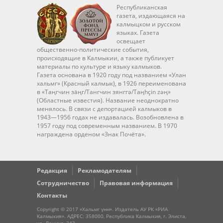
Республиканская
газета, издающаяся на
калмыцком и русском
языках. Газета
освещает
общественно-политические события,
происходящие в Калмыкии, а также публикует
материалы по культуре и языку калмыков.
Газета основана в 1920 году под названием «Улан
хальмг» (Красный калмык), в 1926 переименована
в «Таңгчин зäңг/Тангчин зянггә/Taңhçin zәң»
(Областные известия). Название неоднократно
менялось. В связи с депортацией калмыков в
1943—1956 годах не издавалась. Возобновлена в
1957 году под современным названием. В 1970
награждена орденом «Знак Почёта».
Редакция
Рекламодателям
Сотрудничество
Правовая информация
Контакты
Copyright © 2017 «Хальмг үнн». Издатель АУ РК «РИА
Калмыкия». АДРЕС: 358000, Республика Калмыкия, г. Элиста,