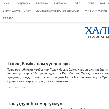
О НАС
ПОДПИСКА
РЕКЛАМА
ВАКАНСИИ
СОЙЛ
СПОРТ
МАРЄА
БУРХН-ШАҖНА ТӨРӘР
ЖИЛИЩН-КОММУНАЛЬН ЭДЛ-АХУН
КҮН БОЛН ҖИРҺЛ
ТООЛВР
Тывад Камбы-лам үүлдән орв
Тыва республикин Камбы-лам Гелек Нацык-Доржу үүлдән орлһна барин 
Кызылд үкр сарин 22-т улсин үүдәлтин Герт болхмн. Терүнд шаҗна элчн
үүлдәчнр, шаҗнд шүтдг олн улс орлцхмн. Бурхн Багшин номд шүтдг Әрәс
бүрдәцсин элчнр ирҗ орлцх гиҗ күләгдҗәнә.
18-11-2020, 15:06
Нас утдуллһна мөргүлмүд