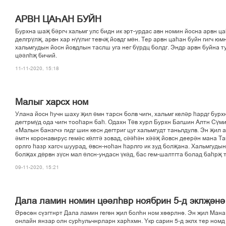
АРВН ЦАҺАН БУЙН
Бурхна шаҗ бәргч хальмг улс бидн ик эрт-урдас авн номин йосна арвн ц
делгрүлҗ, арвн хар нүүлиг тевчҗ йовдг мөн. Тер арвн цаһан буйн гигч юм
хальмгудын йосн йовдлын таслш уга нег бүрдц болдг. Эндр арвн буйна т
цәәлһҗ бичий.
11-11-2020, 15:18
Малыг харсх ном
Улана йосн һучн шаху җил өмн тарсн болв чигн, хальмг келәр һардг бур
дегтрмүд ода чигн тооһарн баһ. Одахн Төв хурл Бурхн Багшин Алтн Сүм
«Малын банзгч» гидг шин кесн дегтриг цуг хальмгудт таньлдулв. Эн җил 
әмтн коронавирус гемәс көлтә зовад, сәәһән хәәҗ йовсн деерән мана Та
орлго һазр хагсч шуурад, өвсн-ноһан һарлго ик зуд болҗана. Хальмгуды
болҗах дөрвн зүсн мал өлсн-ундасн үкәд, бас гем-шалтгта болад баһрҗ 
09-11-2020, 15:21
Дала ламин номин ціілєвр ноябрин 5-д эклљіні
Ірісін сўзгтнрт Дала ламин гегін љил болєн ном хіірлні. Эн љил Мана
онлайн янзар олн сурєульчнрларн харєхмн. Ўкр сарин 5-д эклх тер номд