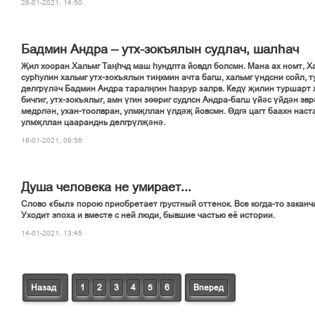
26-01-2021, 14:50
Бадмин Андра – утх-зокъялын судлач, шалһач
Җил хооран Хальмг Таңһчд маш һундлта йовдл болсмн. Мана ах номт, Ха
сурһулин хальмг утх-зокъялын тиңкмин ачта багш, хальмг үндсни сойл, т
делгрүләч Бадмин Андра таралңгин һазрур залрв. Кедү җилин туршарт х
бичгиг, утх-зокъялыг, амн үгин зөөриг судлсн Андра-багш үйәс үйдән эвр
медрлән, ухан-тоолвран, улмҗллан үлдәҗ йовсмн. Өдгә цагт баахн наст
улмҗллан цааранднь делгрүлҗәнә.
19-01-2021, 09:56
Душа человека не умирает...
Слово «был» порою приобретает грустный оттенок. Все когда-то заканч
Уходит эпоха и вместе с ней люди, бывшие частью её истории.
14-01-2021, 13:45
Назад
1
2
3
4
5
6
Вперед