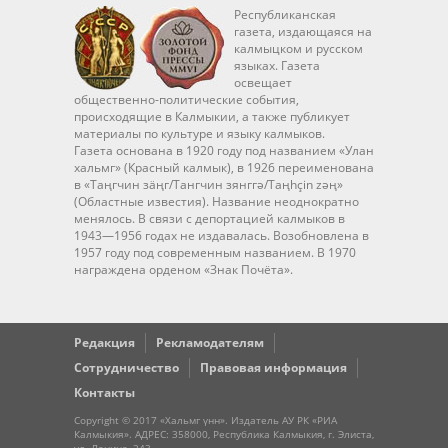
Республиканская
газета, издающаяся на
калмыцком и русском
языках. Газета
освещает
общественно-политические события,
происходящие в Калмыкии, а также публикует
материалы по культуре и языку калмыков.
Газета основана в 1920 году под названием «Улан
хальмг» (Красный калмык), в 1926 переименована
в «Таңгчин зäңг/Тангчин зянггә/Taңhçin zәң»
(Областные известия). Название неоднократно
менялось. В связи с депортацией калмыков в
1943—1956 годах не издавалась. Возобновлена в
1957 году под современным названием. В 1970
награждена орденом «Знак Почёта».
Редакция
Рекламодателям
Сотрудничество
Правовая информация
Контакты
Copyright © 2017 «Хальмг үнн». Издатель АУ РК «РИА
Калмыкия». АДРЕС: 358000, Республика Калмыкия, г. Элиста,