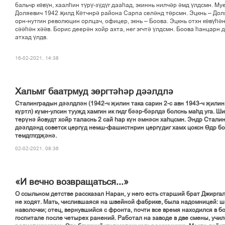
бальчр көвүн, хаалһин түрү-зүдүг дааһад, экиннь нилчәр әмд үлдсмн. Му
Доляевич 1942 җилд Көтчнрә района Сарпа селәнд төрсмн. Эцкнь – Дол
орн-нутгин революцин орлцач, офицер, экнь – Боова. Эцкнь отхн көвүһә
сәәһән хәәв. Борис деерән хойр ахта, нег эгчтә үлдсмн. Боова һанцарн 
атхад үлдв.
16-02-2021, 14:38
Хальмг баатрмуд зөргтәһәр дәәлдлә
Сталинградын дәәлдлән (1942-ч җилин така сарин 2-с авн 1943-ч җилин
күртл) күмн-улсин тууҗд хамгин ик гидг бәәр-бәрлдә болснь маһд уга. Ш
терүнә йовудт хойр таласнь 2 сай һар күн әмнәсн хаһцсмн. Эндр Стали
дәәлдәнд советск цергүд немш-фашистнрин цергүдиг хамх цоксн Өдр б
темдглгдҗәнә.
02-02-2021, 08:36
«И вечно возвращаться...»
О ссыльном детстве рассказал Наран, у него есть старший брат Джиргал
не ходят. Мать, числившаяся на швейной фабрике, была надомницей: 
наволочки; отец, вернувшийся с фронта, почти все время находился в б
госпитале после четырех ранений. Работал на заводе в две смены, учил