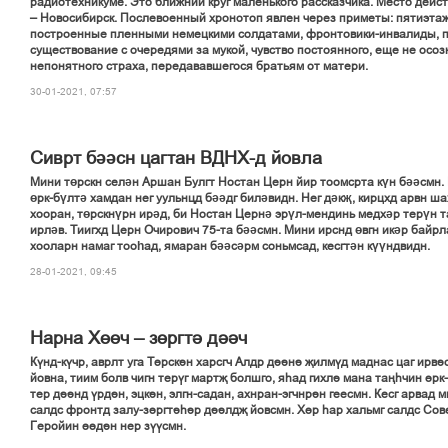
радиотехникуме. Это ближний круг маленького рассказчика. Место дейст
– Новосибирск. Послевоенный хронотоп явлен через приметы: пятиэта
построенные пленными немецкими солдатами, фронтовики-инвалиды, 
существование с очередями за мукой, чувство постоянного, еще не осоз
непонятного страха, передававшегося братьям от матери.
30-01-2021, 07:57
Сиврт бәәсн цагтан ВДНХ-д йовла
Мини төрскн селән Аршан Булгт Ностан Церн йир тоомсрта күн бәәсмн.
өрк-бүлтә хамдан нег уульнцд бәәдг биләвидн. Нег дәкҗ, кирцхд арвн ш
хооран, төрскнүрн ирәд, би Ностан Цернә эрүл-мендинь медхәр терүн 
ирләв. Тиигхд Церн Очирович 75-та бәәсмн. Мини ирснд өвгн икәр байрла
хооларн намаг тооһад, ямаран бәәсәрм соньмсад, кесгтән күүндвидн.
28-01-2021, 09:45
Нарна Хґґч – зґргті дііч
Кўнд-кўчр, аврлт уга Тґрскін харсгч Алдр дііні љилмўд маднас цаг ирві
йовна, тиим болв чигн терўг мартљ болшго, яєад гихлі мана тањєчин ґрк
тер діінд ўрдін, эцкін, элгн-садан, ахнран-эгчнрін геесмн. Кесг арвад 
салдс фронтд залу-зґргтієір діілдљ йовсмн. Хґр єар хальмг салдс Со
Геройин ґґдін нер зўўсмн.