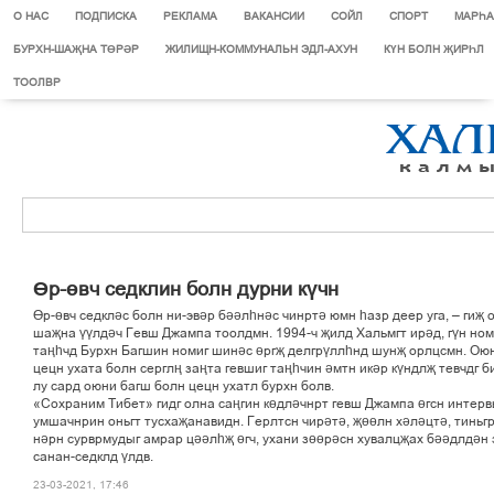
О НАС
ПОДПИСКА
РЕКЛАМА
ВАКАНСИИ
СОЙЛ
СПОРТ
МАРЄА
БУРХН-ШАҖНА ТӨРӘР
ЖИЛИЩН-КОММУНАЛЬН ЭДЛ-АХУН
КҮН БОЛН ҖИРҺЛ
ТООЛВР
Өр-өвч седклин болн дурни күчн
Өр-өвч седкләс болн ни-эвәр бәәлһнәс чинртә юмн һазр деер уга, – гиҗ 
шаҗна үүлдәч Гевш Джампа тоолдмн. 1994-ч җилд Хальмгт ирәд, гүн ном
таңһчд Бурхн Багшин номиг шинәс өргҗ делгрүллһнд шунҗ орлцсмн. Оюн
цецн ухата болн серглң заңта гевшиг таңһчин әмтн икәр күндлҗ тевчдг б
лу сард оюни багш болн цецн ухатл бурхн болв.
«Сохраним Тибет» гидг олна саңгин көдләчнрт гевш Джампа өгсн интерв
умшачнрин оньгт тусхаҗанавидн. Герлтсн чирәтә, җөөлн хәләцтә, тиньг
нәрн сурврмудыг амрар цәәлһҗ өгч, ухани зөөрәсн хувалцҗах бәәдлдән 
санан-седклд үлдв.
23-03-2021, 17:46